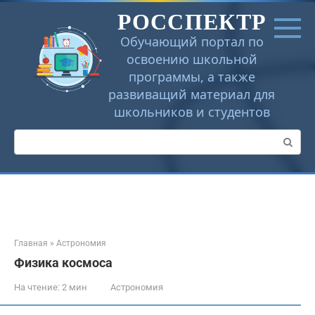
Перейти
РОССПЕКТР
к
контенту
Обучающий портал по
освоению школьной
программы, а также
развиващий материал для
школьников и студентов
Поиск:
Главная
»
Астрономия
Физика космоса
На чтение:
2 мин
Астрономия