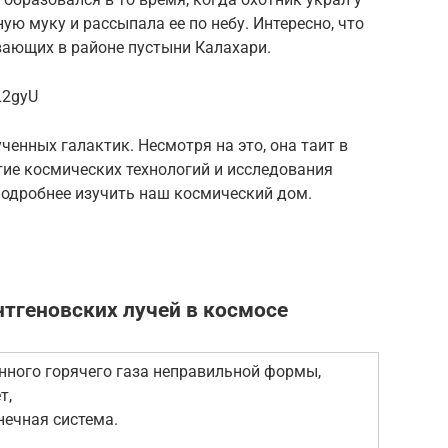
ную муку и рассыпала ее по небу. Интересно, что
вающих в районе пустыни Калахари.
L2gyU
ченных галактик. Несмотря на это, она таит в
итие космических технологий и исследования
одробнее изучить наш космический дом.
тгеновских лучей в космосе
нного горячего газа неправильной формы,
т,
нечная система.