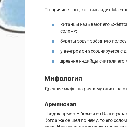
По причине того, как выглядит Млечны
китайцы называют его «жёлтой
солому;
буряты зовут звёздную полосу
у венгров он ассоциируется с 
древние индийцы считали его 
Мифология
Древние мифы по-разному описывают
Армянская
Предок армян – божество Ваагн украл
Когда же он шел по нему, то его соло