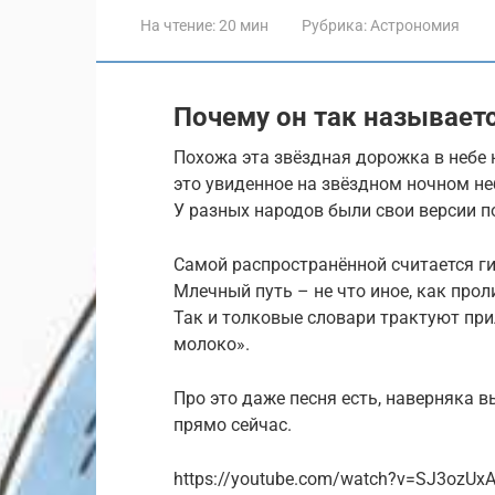
На чтение:
20 мин
Рубрика:
Астрономия
Почему он так называет
Похожа эта звёздная дорожка в небе 
это увиденное на звёздном ночном н
У разных народов были свои версии п
Самой распространённой считается ги
Млечный путь – не что иное, как про
Так и толковые словари трактуют пр
молоко».
Про это даже песня есть, наверняка вы
прямо сейчас.
https://youtube.com/watch?v=SJ3ozU