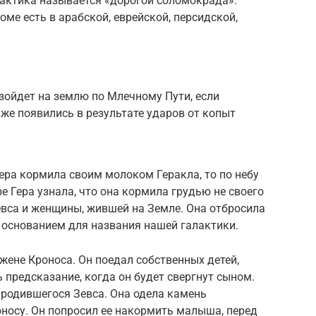
лактика называется «дорогой соломокрада».
ме есть в арабской, еврейской, персидской,
изойдет на землю по Млечному Пути, если
 же появились в результате ударов от копыт
Гера кормила своим молоком Геракла, то по небу
е Гера узнала, что она кормила грудью не своего
евса и женщины, жившей на Земле. Она отбросила
 основанием для названия нашей галактики.
жене Кроноса. Он поедал собственных детей,
ь предсказание, когда он будет свергнут сыном.
о родившегося Зевса. Она одела камень
носу. Он попросил ее накормить малыша, перед