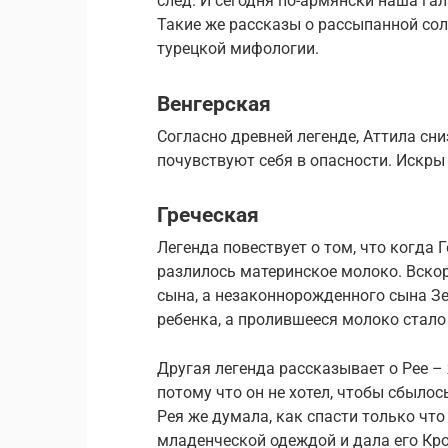
след. И сегодня по-армянски наша га
Такие же рассказы о рассыпанной соло
турецкой мифологии.
Венгерская
Согласно древней легенде, Аттила сн
почувствуют себя в опасности. Искры
Греческая
Легенда повествует о том, что когда 
разлилось материнское молоко. Вскор
сына, а незаконнорожденного сына З
ребенка, а пролившееся молоко стало
Другая легенда рассказывает о Рее – 
потому что он не хотел, чтобы сбылос
Рея же думала, как спасти только чт
младенческой одеждой и дала его Кро