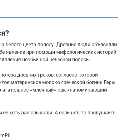
ся?
на белого цвета полосу. Древние люди объясняли
ебе явление при помощи мифологических историй.
оявления необычной небесной полосы.
потеза древних греков, согласно которой
литое материнское молоко греческой богини Геры.
илагательное «млечный» как «напоминающий
 ее хоть раз слышали. А если нет, то послушайте
xAmP8