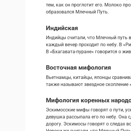
тем, как он проглотит его. Молоко про
образовался Млечный Путь.
Индийская
Индийцы считали, что Млечный путь в
каждый вечер проходит по небу. В «Р
В «Бхагавата-пуране» говорится о жи
Восточная мифология
Вьетнамцы, китайцы, японцы сравнив
также называют звездное скопление 
Мифология коренных народ
Эскимосские мифы говорят о пути, ус
девушка рассыпала его по небу. Она 
дорогу. Эскимосы говорят о следах в
Чероки же считали, что Млечный Путь 