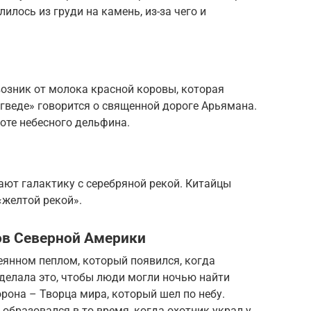
лилось из груди на камень, из-за чего и
озник от молока красной коровы, которая
игведе» говорится о священной дороге Арьямана.
воте небесного дельфина.
ают галактику с серебряной рекой. Китайцы
«желтой рекой».
ов Северной Америки
еянном пеплом, который появился, когда
сделала это, чтобы люди могли ночью найти
орона – Творца мира, который шел по небу.
образовался в то время, когда охотник украл у