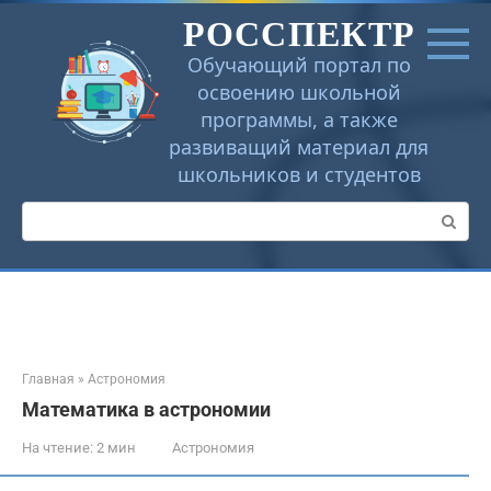
Перейти
РОССПЕКТР
к
контенту
Обучающий портал по
освоению школьной
программы, а также
развиващий материал для
школьников и студентов
Поиск:
Главная
»
Астрономия
Математика в астрономии
На чтение:
2 мин
Астрономия