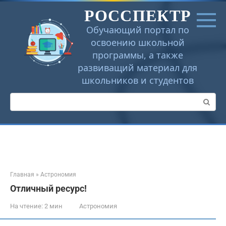
Перейти
РОССПЕКТР
к
контенту
Обучающий портал по
освоению школьной
программы, а также
развиващий материал для
школьников и студентов
Поиск:
Главная
»
Астрономия
Отличный ресурс!
На чтение:
2 мин
Астрономия