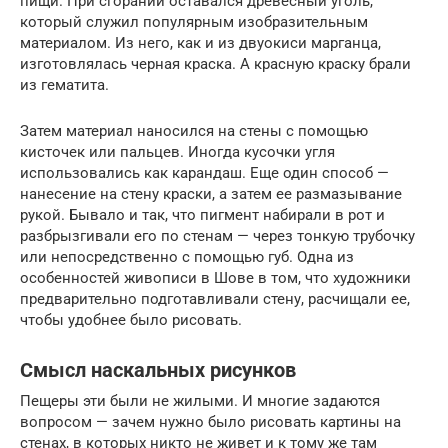
пищи. При сгорании оставался древесный уголь,
который служил популярным изобразительным
материалом. Из него, как и из двуокиси марганца,
изготовлялась черная краска. А красную краску брали
из гематита.
Затем материал наносился на стены с помощью
кисточек или пальцев. Иногда кусочки угля
использовались как карандаш. Еще один способ —
нанесение на стену краски, а затем ее размазывание
рукой. Бывало и так, что пигмент набирали в рот и
разбрызгивали его по стенам — через тонкую трубочку
или непосредственно с помощью губ. Одна из
особенностей живописи в Шове в том, что художники
предварительно подготавливали стену, расчищали ее,
чтобы удобнее было рисовать.
Смысл наскальных рисунков
Пещеры эти были не жилыми. И многие задаются
вопросом — зачем нужно было рисовать картины на
стенах, в которых никто не живет и к тому же там