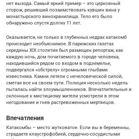
нет выхода. Самый яркий пример – это церковный
сторож, решивший позаимствовать кувшин вина у
монастырского винохранилища. Тело его было
обнаружено спустя долгих 11 лет.
Оказывается, не только в глубинных недрах катакомб
происходит необъяснимое. В парижских газетах
середины XIX столетия был размещен репортаж, как
каждую ночь, дом почитаемого в городе человека,
находившийся рядом со входом в подземелье,
подвергался «обстрелу» огромными глыбами
известняка. Камни летели с нечеловеческой силой,
сметая все на своем пути. Полиция несколько недель
пыталась найти злоумышленников. Впечатлительные и
склонные к мистицизму жители усмотрели в этом
негодование и гнев растревоженных мертвецов.
Впечатления
Катакомбы – место жутковатое. Если вы в беременны,
страдаете клаустрофобией, сердечно-сосудистыми