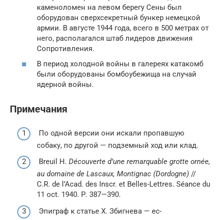
каменоломен на левом берегу Сены был
оборудован сверхсекретный бункер немецкой
армии. В августе 1944 года, всего в 500 метрах от
него, располагался штаб лидеров движения
Сопротивления.
В период холодной войны в галереях катакомб
были оборудованы бомбоубежища на случай
ядерной войны.
Примечания
По одной версии они искали пропавшую
собаку, по другой — подземный ход или клад.
Breuil H.
Découverte d’une remarquable grotte ornée,
au domaine de Lascaux, Montignac (Dordogne)
//
C.R. de l’Acad. des Inscr. et Belles-Lettres. Séance du
11 oct. 1940. Р. 387—390.
Эпиграф к статье Х. Збигнева — ec-