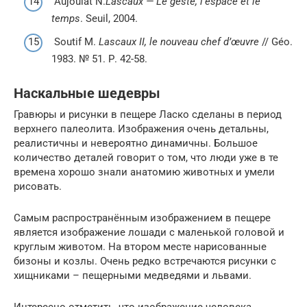
Aujoulat N.
Lascaux — Le geste, l’espace et le
temps
. Seuil, 2004.
Soutif M.
Lascaux II, le nouveau chef d’œuvre
// Géo.
1983. № 51. Р. 42-58.
Наскальные шедевры
Гравюры и рисунки в пещере Ласко сделаны в период
верхнего палеолита. Изображения очень детальны,
реалистичны и невероятно динамичны. Большое
количество деталей говорит о том, что люди уже в те
времена хорошо знали анатомию животных и умели
рисовать.
Самым распространённым изображением в пещере
является изображение лошади с маленькой головой и
круглым животом. На втором месте нарисованные
бизоны и козлы. Очень редко встречаются рисунки с
хищниками – пещерными медведями и львами.
Интересно отметить, что изображение человека