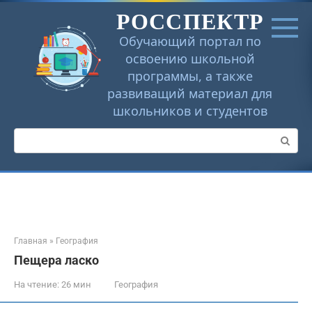
Перейти
РОССПЕКТР
к
контенту
Обучающий портал по
освоению школьной
программы, а также
развиващий материал для
школьников и студентов
Поиск:
Главная
»
География
Пещера ласко
На чтение:
26 мин
География