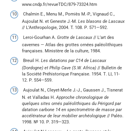
www.cndp.fr/revueTDC/879-73324.htm
Chalmin E., Menu M., Pomiès M.-P., Vignaud C.,
Aujoulat N. et Geneste J.-M.
Les blasons de Lascaux
// L’Anthropologie, 2004. T. 108. Р. 571—592.
Leroi-Gourhan A.
Grotte de Lascaux
// L’art des
cavernes — Atlas des grottes ornées paléolithiques
françaises. Ministère de la culture, 1984.
Breuil H.
Les datations par C14 de Lascaux
(Dordogne) et Philip Cave (S.W. Africa)
// Bulletin de
la Société Préhistorique Française. 1954. Т. LI, 11-
12. Р. 554—559.
Aujoulat N., Cleyet-Merle J.-J., Gaussen J., Tisnerat
N. et Valladas H.
Approche chronologique de
quelques sites ornés paléolithiques du Périgord par
datation carbone 14 en spectrométrie de masse par
accélérateur de leur mobilier archéologique
// Paléo.
1998. № 10. Р. 319—323.