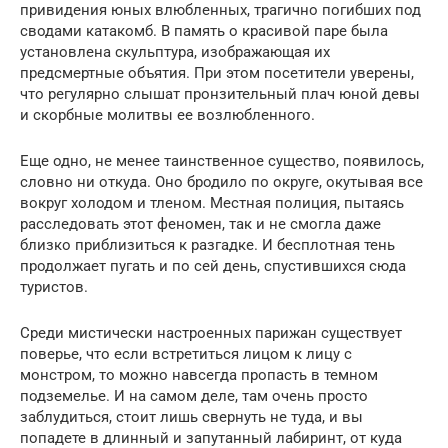
привидения юных влюбленных, трагично погибших под
сводами катакомб. В память о красивой паре была
установлена скульптура, изображающая их
предсмертные объятия. При этом посетители уверены,
что регулярно слышат пронзительный плач юной девы
и скорбные молитвы ее возлюбленного.
Еще одно, не менее таинственное существо, появилось,
словно ни откуда. Оно бродило по округе, окутывая все
вокруг холодом и тленом. Местная полиция, пытаясь
расследовать этот феномен, так и не смогла даже
близко приблизиться к разгадке. И бесплотная тень
продолжает пугать и по сей день, спустившихся сюда
туристов.
Среди мистически настроенных парижан существует
поверье, что если встретиться лицом к лицу с
монстром, то можно навсегда пропасть в темном
подземелье. И на самом деле, там очень просто
заблудиться, стоит лишь свернуть не туда, и вы
попадете в длинный и запутанный лабиринт, от куда