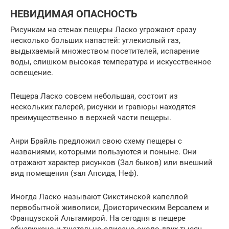
НЕВИДИМАЯ ОПАСНОСТЬ
Рисункам на стенах пещеры Ласко угрожают сразу
несколько больших напастей: углекислый газ,
выдыхаемый множеством посетителей, испарение
воды, слишком высокая температура и искусственное
освещение.
Пещера Ласко совсем небольшая, состоит из
нескольких галерей, рисунки и гравюры находятся
преимущественно в верхней части пещеры.
Анри Брайль предложил свою схему пещеры с
названиями, которыми пользуются и поныне. Они
отражают характер рисунков (Зал быков) или внешний
вид помещения (зал Апсида, Неф).
Иногда Ласко называют Сикстинской капеллой
первобытной живописи, Доисторическим Версалем и
Французской Альтамирой. На сегодня в пещере
обнаружено и тщательно описано около двух тысяч