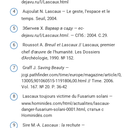
dejavu.ru/l/Lascaux.html
Aujoulat N. Lascaux — Le geste, l’espace et le
temps. Seuil, 2004.
Збигнев Х.
Варвар в саду — ec-
dejavu.ru/l/Lascaux.html
. — СПб.: 2004. С.29.
Roussot A.
Breuil et Lascaux
// Lascaux, premier
chef d’œuvre de l’humanité. Les Dossiers
d’Archéologie, 1990. № 152.
Graff J.
Saving Beauty
—
jcgi.pathfinder.com/time/europe/magazine/article/0,
13005,901060515-1191806,00.html // Time. 2006.
Vol. 167. № 20. Р. 36-42
Lascaux toujours victime du Fusarium solani —
www.hominides.com/html/actualites/lascaux-
danger-fusarium-solani-0001.html, статья с
Hominidés.com
Sire M.-A.
Lascaux : la rechute
—