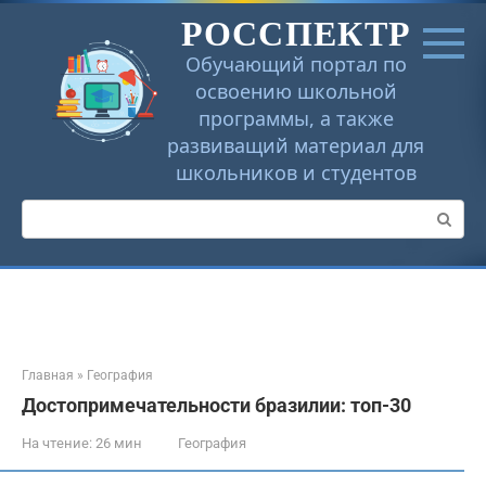
Перейти
РОССПЕКТР
к
контенту
Обучающий портал по
освоению школьной
программы, а также
развиващий материал для
школьников и студентов
Поиск:
Главная
»
География
Достопримечательности бразилии: топ-30
На чтение:
26 мин
География