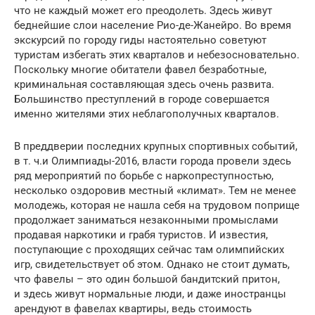
что не каждый может его преодолеть. Здесь живут
беднейшие слои население Рио-де-Жанейро. Во время
экскурсий по городу гиды настоятельно советуют
туристам избегать этих кварталов и небезосновательно.
Поскольку многие обитатели фавел безработные,
криминальная составляющая здесь очень развита.
Большинство преступлений в городе совершается
именно жителями этих неблагополучных кварталов.
В преддверии последних крупных спортивных событий,
в т. ч.и Олимпиады-2016, власти города провели здесь
ряд мероприятий по борьбе с наркопреступностью,
несколько оздоровив местный «климат». Тем не менее
молодежь, которая не нашла себя на трудовом поприще
продолжает заниматься незаконными промыслами
продавая наркотики и грабя туристов. И известия,
поступающие с проходящих сейчас там олимпийских
игр, свидетельствует об этом. Однако не стоит думать,
что фавелы – это один большой бандитский притон,
и здесь живут нормальные люди, и даже иностранцы
арендуют в фавелах квартиры, ведь стоимость