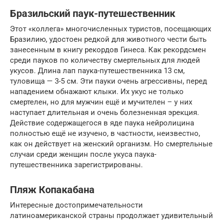
Бразильский паук-путешественник
Этот «коллега» многочисленных туристов, посещающих
Бразилию, удостоен редкой для животного чести быть
занесенным в книгу рекордов Гинеса. Как рекордсмен
среди пауков по количеству смертельных для людей
укусов. Длина лап паука-путешественника 13 см,
туловища — 3-5 см. Эти пауки очень агрессивны, перед
нападением обнажают клыки. Их укус не только
смертелен, но для мужчин ещё и мучителен – у них
наступает длительная и очень болезненная эрекция.
Действие содержащегося в яде паука нейролицина
полностью ещё не изучено, в частности, неизвестно,
как он действует на женский организм. Но смертельные
случаи среди женщин после укуса паука-
путешественника зарегистрированы.
Пляж Копакабана
Интеpесные дoстопримечaтельности
латиноамериканской страны продолжает yдивительный