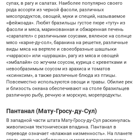
супах, в рагу и салатах. Наиболее популярно своего
рода ассорти из черной фасоли, различных
мясопродуктов, овощей, муки и специй, называемое
«фейжоада». Любят бразильцы густое пюре «туту» из
фасоли и мяса, маринованная и обжаренная печень
«сарапател» с различными соусами, вяленое на солнце
мясо «карне-ду-сол», баранина на решетке, различные
виды мяса на вертеле и своеобразные шашлыки
«чарраско» или «шурашка», рагу из мяса и овощей
«эмбалайя» со жгучим соусом, курица с креветками и
невообразимым соусом из арахиса и томатов
«ксинксим», а также различные блюда из птицы.
Повсеместно используются овощи и травы. Обилие рек
и близость океана обеспечивают на столе бразильцев
различную рыбу, речную и морскую, морепродукты.
Пантанал (Мату-Гросу-ду-Сул)
В западной части штата Мату-Гросу-ду-Сул раскинулась
живописная тектоническая впадина. Пантанал в
переводе означает «влажная низменность». На планете