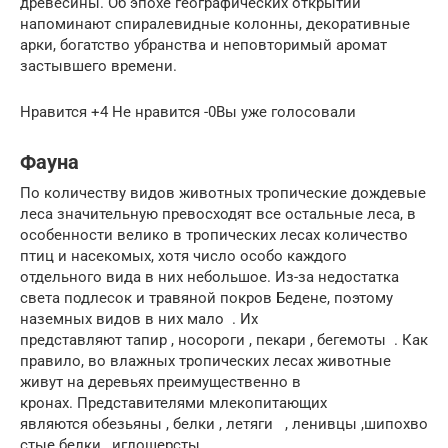
древесины. Об эпохе географических открытий
напоминают спиралевидные колонны, декоративные
арки, богатство убранства и неповторимый аромат
застывшего времени.
Нравится +4 Не нравится -0Вы уже голосовали
Фауна
По количеству видов животных тропические дождевые
леса значительную превосходят все остальные леса, в
особенности велико в тропических лесах количество
птиц и насекомых, хотя число особо каждого
отдельного вида в них небольшое. Из-за недостатка
света подлесок и травяной покров Бедене, поэтому
наземных видов в них мало . Их
представляют тапир , носороги , пекари , бегемоты . Как
правило, во влажных тропических лесах животные
живут на деревьях преимущественно в
кронах. Представителями млекопитающих
являются обезьяны , белки , летяги , ленивцы ,шипохво
стые белки , иглошерсты ,