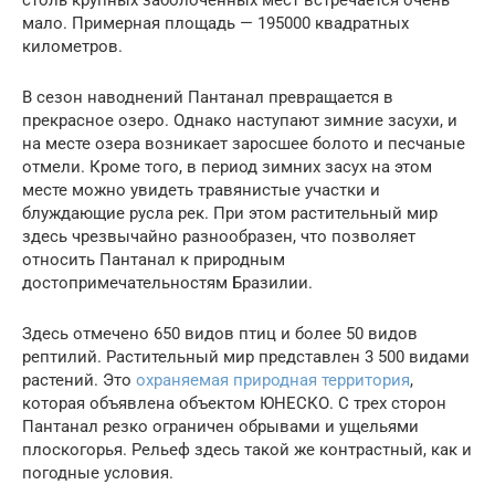
столь крупных заболоченных мест встречается очень
мало. Примерная площадь — 195000 квадратных
километров.
В сезон наводнений Пантанал превращается в
прекрасное озеро. Однако наступают зимние засухи, и
на месте озера возникает заросшее болото и песчаные
отмели. Кроме того, в период зимних засух на этом
месте можно увидеть травянистые участки и
блуждающие русла рек. При этом растительный мир
здесь чрезвычайно разнообразен, что позволяет
относить Пантанал к природным
достопримечательностям Бразилии.
Здесь отмечено 650 видов птиц и более 50 видов
рептилий. Растительный мир представлен 3 500 видами
растений. Это
охраняемая природная территория
,
которая объявлена объектом ЮНЕСКО. С трех сторон
Пантанал резко ограничен обрывами и ущельями
плоскогорья. Рельеф здесь такой же контрастный, как и
погодные условия.