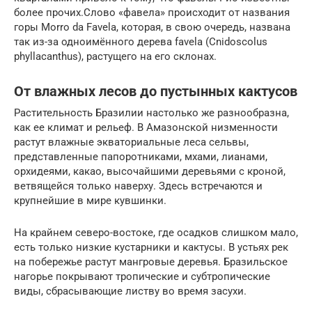
более прочих.Слово «фавела» происходит от названия
горы Morro da Favela, которая, в свою очередь, названа
так из-за одноимённого дерева favela (Cnidoscolus
phyllacanthus), растущего на его склонах.
От влажных лесов до пустынных кактусов
Растительность Бразилии настолько же разнообразна,
как ее климат и рельеф. В Амазонской низменности
растут влажные экваториальные леса сельвы,
представленные папоротниками, мхами, лианами,
орхидеями, какао, высочайшими деревьями с кроной,
ветвящейся только наверху. Здесь встречаются и
крупнейшие в мире кувшинки.
На крайнем северо-востоке, где осадков слишком мало,
есть только низкие кустарники и кактусы. В устьях рек
на побережье растут мангровые деревья. Бразильское
нагорье покрывают тропические и субтропические
виды, сбрасывающие листву во время засухи.