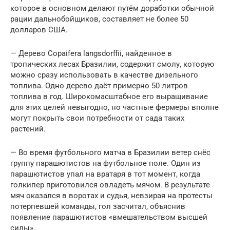
которое в основном делают путём доработки обычной
рации дальнобойщиков, составляет не более 50
долларов США.
— Дерево Copaifera langsdorffii, найденное в
тропических лесах Бразилии, содержит смолу, которую
можно сразу использовать в качестве дизельного
топлива. Одно дерево даёт примерно 50 литров
топлива в год. Широкомасштабное его выращивание
для этих целей невыгодно, но частные фермеры вполне
могут покрыть свои потребности от сада таких
растений.
— Во время футбольного матча в Бразилии ветер снёс
группу парашютистов на футбольное поле. Один из
парашютистов упал на вратаря в тот момент, когда
голкипер приготовился овладеть мячом. В результате
мяч оказался в воротах и судья, невзирая на протесты
потерпевшей команды, гол засчитал, объяснив
появление парашютистов «вмешательством высшей
силы».