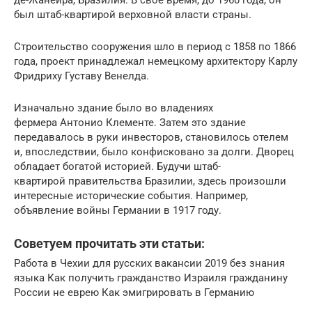
де-Жанейра, Бразилия. В свое время, до 1960 года, он
был штаб-квартирой верховной власти страны.
Строительство сооружения шло в период с 1858 по 1866
года, проект принадлежал немецкому архитектору Карлу
Фридриху Густаву Венелда.
Изначально здание было во владениях
фермера Антонио Клементе. Затем это здание
передавалось в руки инвесторов, становилось отелем
и, впоследствии, было конфисковано за долги. Дворец
обладает богатой историей. Будучи штаб-
квартирой правительства Бразилии, здесь произошли
интересные исторические события. Например,
объявление войны Германии в 1917 году.
Советуем прочитать эти статьи:
Работа в Чехии для русских вакансии 2019 без знания
языка Как получить гражданство Израиля гражданину
России не еврею Как эмигрировать в Германию