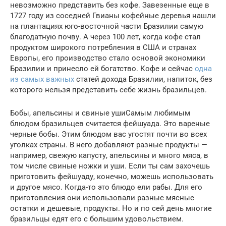
невозможно представить без кофе. Завезенные еще в
1727 году из соседней Гвианы кофейные деревья нашли
на плантациях юго-восточной части Бразилии самую
благодатную почву. А через 100 лет, когда кофе стал
продуктом широкого потребления в США и странах
Европы, его производство стало основой экономики
Бразилии и принесло ей богатство. Кофе и сейчас
одна
из самых важных
статей дохода Бразилии, напиток, без
которого нельзя представить себе жизнь бразильцев.
Бобы, апельсины и свиные ушиСамым любимым
блюдом бразильцев считается фейшуада. Это вареные
черные бобы. Этим блюдом вас угостят почти во всех
уголках страны. В него добавляют разные продукты —
например, свежую капусту, апельсины и много мяса, в
том числе свиные ножки и уши. Если ты сам захочешь
приготовить фейшуаду, конечно, можешь использовать
и другое мясо. Когда-то это блюдо ели рабы. Для его
приготовления они использовали разные мясные
остатки и дешевые, продукты. Но и по сей день многие
бразильцы едят его с большим удовольствием.