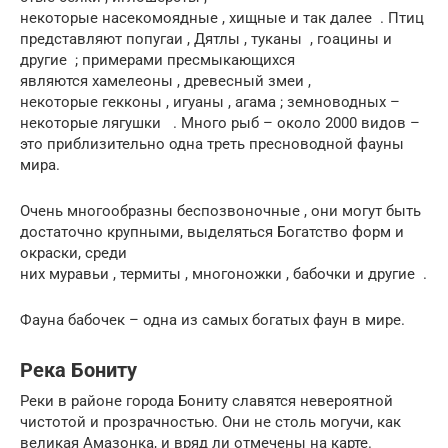
некоторые насекомоядные , хищные и так далее . Птиц
представляют попугаи , Дятлы , туканы , гоацины и
другие ; примерами пресмыкающихся
являются хамелеоны , древесный змеи ,
некоторые гекконы , игуаны , агама ; земноводных –
некоторые лягушки . Много рыб – около 2000 видов –
это приблизительно одна треть пресноводной фауны
мира.
Очень многообразны беспозвоночные , они могут быть
достаточно крупными, выделяться Богатство форм и
окраски, среди
них муравьи , термиты , многоножки , бабочки и другие .
Фауна бабочек – одна из самых богатых фаун в мире.
Река Бониту
Реки в районе города Бониту славятся невероятной
чистотой и прозрачностью. Они не столь могучи, как
великая Амазонка, и вряд ли отмечены на карте.