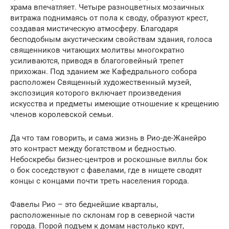
храма впечатляет. Четыре разноцветных мозаичных
витража поднимаясь от пола к своду, образуют крест,
создавая мистическую атмосферу. Благодаря
бесподобным акустическим свойствам здания, голоса
священников читающих молитвы многократно
усиливаются, приводя в благоговейный трепет
прихожан. Под зданием же Кафедрального собора
расположен Священный художественный музей,
экспозиция которого включает произведения
искусства и предметы имеющие отношение к крещению
членов королевской семьи.
Да что там говорить, и сама жизнь в Рио-де-Жанейро
это контраст между богатством и бедностью.
Небоскребы бизнес-центров и роскошные виллы бок
о бок соседствуют с фавелами, где в нищете сводят
концы с концами почти треть населения города.
Фавелы Рио – это беднейшие кварталы,
расположенные по склонам гор в северной части
города. Порой подъем к домам настолько крут,