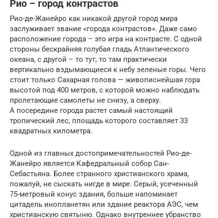
Рио – город контрастов
Рио-де-Жанейро как никакой другой город мира
заслуживает звание «города контрастов». Даже само
расположение города – это игра на контрасте. С одной
стороны бескрайняя голубая гладь Атлантического
океана, с другой – то тут, то там практически
вертикально вздымающиеся к небу зеленые горы. Чего
стоит только Сахарная голова — живописнейшая гора
высотой под 400 метров, с которой можно наблюдать
пролетающие самолеты не снизу, а сверху.
А посередине города растет самый настоящий
тропический лес, площадь которого составляет 33
квадратных километра.
Одной из главных достопримечательностей Рио-де-
Жанейро является Кафедральный собор Сан-
Себастьяна. Более странного христианского храма,
пожалуй, не сыскать нигде в мире. Серый, усеченный
75-метровый конус здания, больше напоминает
цитадель инопланетян или здание реактора АЭС, чем
христианскую святыню. Однако внутреннее убранство