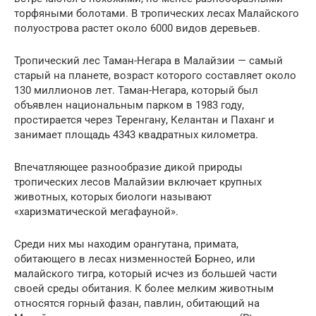
торфяными болотами. В тропических лесах Малайского
полуострова растет около 6000 видов деревьев.
Тропический лес Таман-Негара в Малайзии — самый
старый на планете, возраст которого составляет около
130 миллионов лет. Таман-Негара, который был
объявлен национальным парком в 1983 году,
простирается через Теренгану, Келантан и Паханг и
занимает площадь 4343 квадратных километра.
Впечатляющее разнообразие дикой природы
тропических лесов Малайзии включает крупных
животных, которых биологи называют
«харизматической мегафауной».
Среди них мы находим орангутана, примата,
обитающего в лесах низменностей Борнео, или
малайского тигра, который исчез из большей части
своей среды обитания. К более мелким животным
относятся горный фазан, павлин, обитающий на