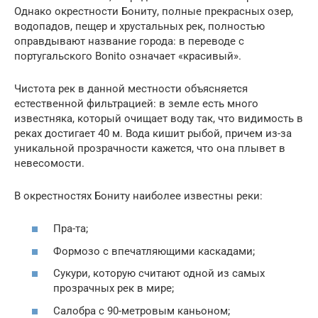
Однако окрестности Бониту, полные прекрасных озер,
водопадов, пещер и хрустальных рек, полностью
оправдывают название города: в переводе с
португальского Bonito означает «красивый».
Чистота рек в данной местности объясняется
естественной фильтрацией: в земле есть много
известняка, который очищает воду так, что видимость в
реках достигает 40 м. Вода кишит рыбой, причем из-за
уникальной прозрачности кажется, что она плывет в
невесомости.
В окрестностях Бониту наиболее известны реки:
Пра-та;
Формозо с впечатляющими каскадами;
Сукури, которую считают одной из самых
прозрачных рек в мире;
Салобра с 90-метровым каньоном;