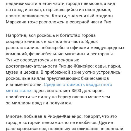
недвижимости в этой части города невысока, а вид
на город и океан, открывающийся из окон домов,
просто великолепен. Кстати, знаменитый стадион
Маракана тоже расположен в северной части Рио.
Напротив, вся роскошь и богатство города
сосредоточились в южной его части. Здесь
расположились небоскребы с офисами международных
компаний, фешенебельные магазины и рестораны.
Тут же сосредоточены и основные
достопримечательности Рио-де-Жанейро: сады, парки,
музеи и церкви. В прибрежной зоне уютно устроились
роскошные виллы преуспевающих бизнесменов
и знаменитостей.
Средняя стоимость квадратного
метра жилья
здесь составляет 3500 долларов,
приобрести же виллу на берегу океана менее чем
за миллион вряд ли получится.
Многие, побывав в Рио-де-Жанейро, говорят, что это
город в который невозможно не влюбится. Другие
разочаровываются, поскольку их ожидания не совпали