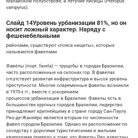
Малайском полуострове, и летучие лисицы (Pteropus
vampyrus).
Слайд 14Уровень урбанизации 81%, но он
носит ложный характер. Наряду с
фешенебельными
районами, существуют «пояса нищеты», которые
называются фавелами.
Фаве́лы (порт. favela) — трущобы в городах Бразилии,
часто расположенные на склонах гор. В фавелах
отсутствует развитая инфраструктура и высок уровень
преступности. Многие современные фавелы возникли
в 1970-х гг., вместе с ускорением
процессов урбанизации в Бразилии. Фавелы есть в
большинстве крупных городов Бразилии, лидерство
принадлежит крупнейшему в стране городу Сан-Паулу.
Рио-де-Жанейро является вторым по численности
фавел городом Бразилии. Однако их расположение по
соседству с дорогими туристическими и жилыми
кварталами привело к тому, что фавелы Рио известны