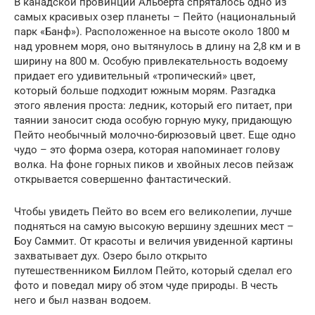
В канадской провинции Альберта спряталось одно из
самых красивых озер планеты – Пейто (национальный
парк «Банф»). Расположенное на высоте около 1800 м
над уровнем моря, оно вытянулось в длину на 2,8 км и в
ширину на 800 м. Особую привлекательность водоему
придает его удивительный «тропический» цвет,
который больше подходит южным морям. Разгадка
этого явления проста: ледник, который его питает, при
таянии заносит сюда особую горную муку, придающую
Пейто необычный молочно-бирюзовый цвет. Еще одно
чудо – это форма озера, которая напоминает голову
волка. На фоне горных пиков и хвойных лесов пейзаж
открывается совершенно фантастический.
Чтобы увидеть Пейто во всем его великолепии, лучше
подняться на самую высокую вершину здешних мест –
Боу Саммит. От красоты и величия увиденной картины
захватывает дух. Озеро было открыто
путешественником Биллом Пейто, который сделал его
фото и поведал миру об этом чуде природы. В честь
него и был назван водоем.