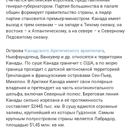
считается английская королева, представленная
генерал-губернатором. Партия большинства в палате
общин формирует правительство страны, а лидер
партии становится премьер-министром. Канада имеет
выход к трем океанам – на западе к Тихому океану, на
востоке – к Атлантическому, а на севере – к Северному
Ледовитому океану.
Острова
Канадского Арктического архипелага
,
Ньюфаундленд, Ванкувер и др. относятся к территории
Канады. По суше Канада граничит с США, а по морю
граница проходит с датской автономной территорией
Гренландия и французскими островами Сен-Пьер,
Микелон. В Арктике Канада имеет свои полярные
владения и претендует на часть континентального
шельфа, включая Северный полюс. Береговая линия
Канады сильно изрезана и её протяженность
составляет $244$ тыс. км. В сушу вдаются огромные
заливы, крупнейший из которых Гудзонов. Самым
крупным полуостровом страны является Лабрадор,
площадью $1,4$ млн. кв км.