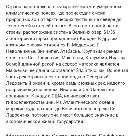
Страна расположена в субарктическом и умеренном
климатических поясах, где происходит смена
природных зон от арктических пустынь на севере до
лесостепей и степей на юге. В юго-восточной части
страны расположена система Великих озер, $1/3$
акватории которых принадлежит Канаде. К другим
крупным озерам относятся Б. Медвежье, Б.
Невольничье, Виннипег, Атабаска. Крупными реками
являются Св. Лаврентия, Маккензи, Колумбия, Ниагара.
Самой длинной рекой на севере материка является
Маккензи, её длина составляет $4,5$ тыс. км. Основная
часть рек страны несет свои воды в Северный
Ледовитый океан и, кроме самых южных рек, надолго
покрывающихся льдом. Ниагара и Св. Лаврентия
соединяют Канаду с США, на них работают
гидроэлектростанции. Из Атлантического океана
морские суда доходят до Великих озер по реке Св.
Лаврентия, поэтому она имеет большое значение в
экономической жизни государства.