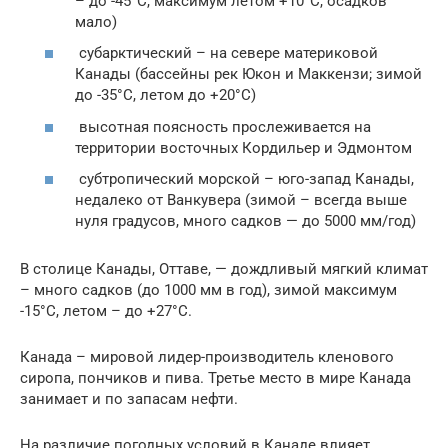
– до -45°C, максимум летом +10°C, осадков
мало)
субарктический – на севере материковой
Канады (бассейны рек Юкон и Маккензи; зимой
до -35°C, летом до +20°C)
высотная поясность прослеживается на
территории восточных Кордильер и Эдмонтом
субтропический морской – юго-запад Канады,
недалеко от Ванкувера (зимой – всегда выше
нуля градусов, много садков — до 5000 мм/год)
В столице Канады, Оттаве, — дождливый мягкий климат
– много садков (до 1000 мм в год), зимой максимум
-15°C, летом – до +27°C.
Канада – мировой лидер-производитель кленового
сиропа, пончиков и пива. Третье место в мире Канада
занимает и по запасам нефти.
На различие погодных условий в Канаде влияет