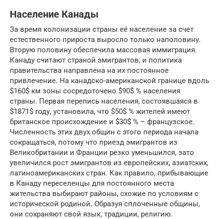
Население Канады
За время колонизации страны её население за счет
естественного прироста выросло только наполовину.
Вторую половину обеспечила массовая иммиграция.
Канаду считают страной эмигрантов, и политика
правительства направлена на их постоянное
привлечение. На канадско-американской границе вдоль
$160$ км зоны сосредоточено $90$ % населения
страны. Первая перепись населения, состоявшаяся в
$1871$ году, установила, что $50$ % жителей имеют
британское происхождение и $30$ % – французское.
Численность этих двух общин с этого периода начала
сокращаться, потому что приезд эмигрантов из
Великобритании и Франции резко уменьшился, зато
увеличился рост эмигрантов из европейских, азиатских,
латиноамериканских стран. Как правило, прибывающие
в Канаду переселенцы для постоянного места
жительства выбирают районы, схожие по условиям с
исторической родиной. Образуя сплоченные общины,
они сохраняют свой язык, традиции, религию.