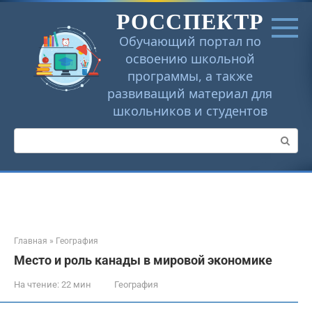
Перейти
РОССПЕКТР
к
контенту
Обучающий портал по
освоению школьной
программы, а также
развиващий материал для
школьников и студентов
Поиск:
Главная
»
География
Место и роль канады в мировой экономике
На чтение:
22 мин
География