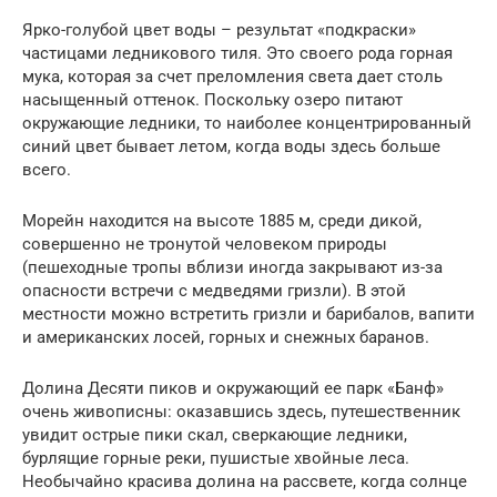
Ярко-голубой цвет воды – результат «подкраски»
частицами ледникового тиля. Это своего рода горная
мука, которая за счет преломления света дает столь
насыщенный оттенок. Поскольку озеро питают
окружающие ледники, то наиболее концентрированный
синий цвет бывает летом, когда воды здесь больше
всего.
Морейн находится на высоте 1885 м, среди дикой,
совершенно не тронутой человеком природы
(пешеходные тропы вблизи иногда закрывают из-за
опасности встречи с медведями гризли). В этой
местности можно встретить гризли и барибалов, вапити
и американских лосей, горных и снежных баранов.
Долина Десяти пиков и окружающий ее парк «Банф»
очень живописны: оказавшись здесь, путешественник
увидит острые пики скал, сверкающие ледники,
бурлящие горные реки, пушистые хвойные леса.
Необычайно красива долина на рассвете, когда солнце