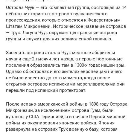
Острова Чуук — это компактная группа, состоящая из 14
небольших гористых островов вулканического
происхождения, которые относятся к Федеративным
Штатам Микронезии. Историческое название островов
— Трук. Лагуна Чуук окружает центральные острова
группы и служит для них великолепной гаванью.
Заселять острова атолла Чуук местные аборигены
начали еще 2 тысячи лет назад, а первые постоянные
поселения образовались там в 1300-х годах нашей эры.
Однако об островах и его жителях европейцам ничего
не было известно до того момента, когда после
открытия островов испанскими мореплавателями они
перешли под испанский протекторат.
После испано-американской войны в 1898 году Острова
Микронезии, за исключением острова Гуам, были
куплены у США Германией, а в начале Первой мировой
войны их оккупировали японские войска. Япония
развернула на островах Трук военную базу, которая