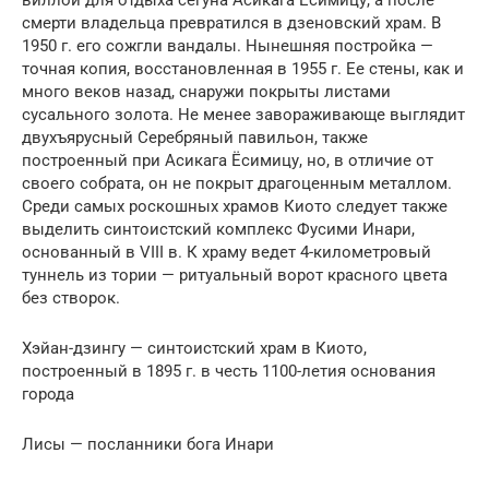
виллой для отдыха сегуна Асикага Ёсимицу, а после
смерти владельца превратился в дзеновский храм. В
1950 г. его сожгли вандалы. Нынешняя постройка —
точная копия, восстановленная в 1955 г. Ее стены, как и
много веков назад, снаружи покрыты листами
сусального золота. Не менее завораживающе выглядит
двухъярусный Серебряный павильон, также
построенный при Асикага Ёсимицу, но, в отличие от
своего собрата, он не покрыт драгоценным металлом.
Среди самых роскошных храмов Киото следует также
выделить синтоистский комплекс Фусими Инари,
основанный в VIII в. К храму ведет 4-километровый
туннель из тории — ритуальный ворот красного цвета
без створок.
Хэйан-дзингу — синтоистский храм в Киото,
построенный в 1895 г. в честь 1100-летия основания
города
Лисы — посланники бога Инари