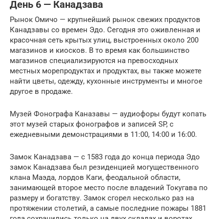
День 6 — Канадзава
Рынок Омичо — крупнейший рынок свежих продуктов
Канадзавы со времен Эдо. Сегодня это оживленная и
красочная сеть крытых улиц, выстроенных около 200
магазинов и киосков. В то время как большинство
магазинов специализируются на превосходных
местных морепродуктах и ​​продуктах, вы также можете
найти цветы, одежду, кухонные инструменты и многое
другое в продаже.
Музей Фонографа Каназавы — аудиофоры будут копать
этот музей старых фонографов и записей SP, с
ежедневными демонстрациями в 11:00, 14:00 и 16:00.
Замок Канадзава — с 1583 года до конца периода Эдо
замок Канадзава был резиденцией могущественного
клана Маэда, лордов Каги, феодальной области,
занимающей второе место после владений Токугава по
размеру и богатству. Замок сгорел несколько раз на
протяжении столетий, а самые последние пожары 1881
года сохранились только на двух складах и воротах