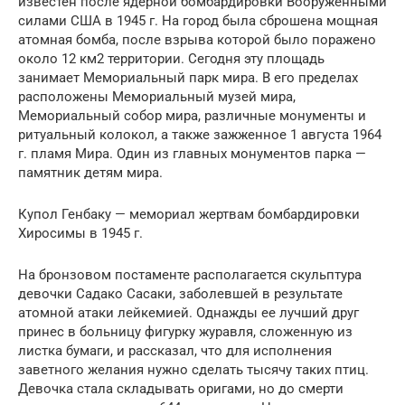
известен после ядерной бомбардировки Вооруженными
силами США в 1945 г. На город была сброшена мощная
атомная бомба, после взрыва которой было поражено
около 12 км2 территории. Сегодня эту площадь
занимает Мемориальный парк мира. В его пределах
расположены Мемориальный музей мира,
Мемориальный собор мира, различные монументы и
ритуальный колокол, а также зажженное 1 августа 1964
г. пламя Мира. Один из главных монументов парка —
памятник детям мира.
Купол Генбаку — мемориал жертвам бомбардировки
Хиросимы в 1945 г.
На бронзовом постаменте располагается скульптура
девочки Садако Сасаки, заболевшей в результате
атомной атаки лейкемией. Однажды ее лучший друг
принес в больницу фигурку журавля, сложенную из
листка бумаги, и рассказал, что для исполнения
заветного желания нужно сделать тысячу таких птиц.
Девочка стала складывать оригами, но до смерти