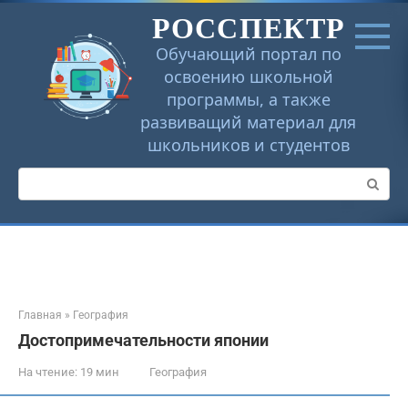
Перейти
РОССПЕКТР
к
контенту
Обучающий портал по
освоению школьной
программы, а также
развиващий материал для
школьников и студентов
Поиск:
Главная
»
География
Достопримечательности японии
На чтение:
19 мин
География