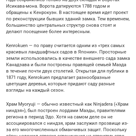
Исикава-мона. Ворота датируются 1788 годом и
обращены к Кенрокуэн. В настоящее время идет проект
по реконструкции бывших зданий замка. Тем временем,
большинство центральных структур снова стоят и
делают посещение более интересным.
Kenrokuen — по праву считается одним из «трех самых
красивых ландшафтных садов в Японии». Просторные
земли использовались в качестве внешнего сада замка
Канадзава и были построены правящей семьей Маэда
в течение почти двух столетий. Открытая для публики в
1871 году, Kenrokuen предлагает разнообразные
цветущие деревья, которые придают саду разные
взгляды на каждый сезон.
Храм Myoryuji — обычно известный как Ninjadera («Храм
ниндзя»), был построен лордами Маэды, правителями
региона в период Эдо. Хотя на самом деле он не
ассоциировался с ниндзя, храм заслужил прозвище из-
за его многочисленных обманчивых защит. Поскольку