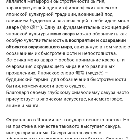
является метафорой быстротечности бытия,
характеризующей один из философских аспектов
японской культурной традиции, возникшей под
влиянием буддизма и заключающей в себе идею моно
аварэ (物の哀れ). Одну из фундаментальных концепций
японской культуры
моно аварэ
можно обозначить как
особую чувствительность
в восприятии и созерцании
объектов окружающего мира
, связанную в том числе с
осознанием их быстротечности и непостоянства.
Эстетика моно аварэ – особое понимание красоты и
очарования окружающего мира в его различных
проявлениях. Японское слово 無常 (мудзё:) –
буддийский термин для обозначения быстротечности
бытия, изменчивости всего сущего.
Благодаря своему глубокому символизму сакура часто
присутствует в японском искусстве, кинематографе,
аниме и манга.
Формально в Японии нет государственного цветка. Но
на практике в качестве такового выступает сакура,
иногда хризантема. Сакура используется в