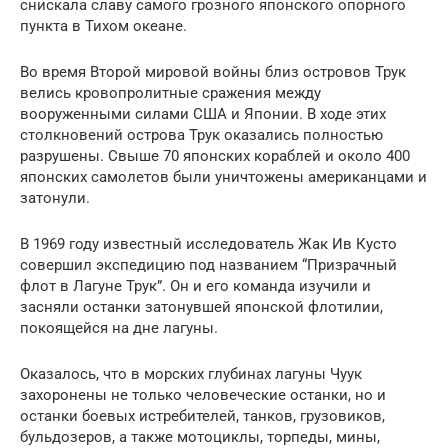
снискала славу самого грозного японского опорного
пункта в Тихом океане.
Во время Второй мировой войны близ островов Трук
велись кровопролитные сражения между
вооруженными силами США и Японии. В ходе этих
столкновений острова Трук оказались полностью
разрушены. Свыше 70 японских кораблей и около 400
японских самолетов были уничтожены американцами и
затонули.
В 1969 году известный исследователь Жак Ив Кусто
совершил экспедицию под названием “Призрачный
флот в Лагуне Трук”. Он и его команда изучили и
засняли останки затонувшей японской флотилии,
покоящейся на дне лагуны.
Оказалось, что в морских глубинах лагуны Чуук
захоронены не только человеческие останки, но и
останки боевых истребителей, танков, грузовиков,
бульдозеров, а также мотоциклы, торпеды, мины,