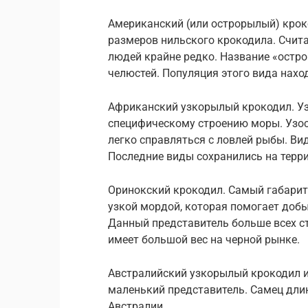
Американский (или острорылый) крок
размеров нильского крокодила. Счит
людей крайне редко. Название «остро
челюстей. Популяция этого вида нахо
Африканский узкорылый крокодил. У
специфическому строению моры. Узос
легко справляться с ловлей рыбы. Ви
Последние виды сохранились на терр
Оринокский крокодил. Самый габари
узкой мордой, которая помогает добы
Данный представитель больше всех ст
имеет большой вес на черной рынке.
Австралийский узкорылый крокодил и
маленький представитель. Самец длин
Австралии.