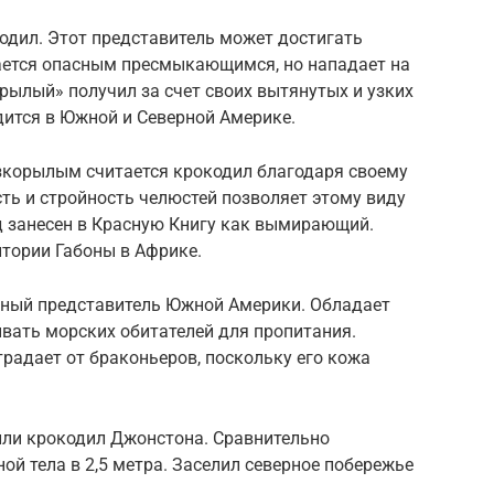
одил. Этот представитель может достигать
ается опасным пресмыкающимся, но нападает на
рылый» получил за счет своих вытянутых и узких
дится в Южной и Северной Америке.
зкорылым считается крокодил благодаря своему
ть и стройность челюстей позволяет этому виду
д занесен в Красную Книгу как вымирающий.
итории Габоны в Африке.
тный представитель Южной Америки. Обладает
вать морских обитателей для пропитания.
радает от браконьеров, поскольку его кожа
ли крокодил Джонстона. Сравнительно
ой тела в 2,5 метра. Заселил северное побережье