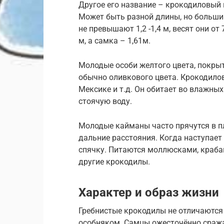
Другое его название – крокодиловый 
Может быть разной длины, но большинс
не превышают 1,2 -1,4 м, весят они о
м, а самка – 1,61м.
Молодые особи желтого цвета, покры
обычно оливкового цвета. Крокодилов
Мексике и т.д. Он обитает во влажны
стоячую воду.
Молодые кайманы часто прячутся в пл
дальние расстояния. Когда наступает 
спячку. Питаются моллюсками, крабам
другие крокодилы.
Характер и образ жизни
Гребнистые крокодилы не отличаютс
особняком. Самцы ожесточённо сражаю