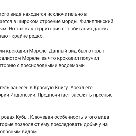
того вида находится исключительно в
ается в широком строение морды. Филиппинский
ым. Но так как территория его обитания далека
вают крайне редко.
ли крокодил Мореле. Данный вид был открыт
ралистом Мореле, за что крокодил получил
риторию с пресноводными водоемами
ель занесен в Красную Книгу. Ареал его
ории Индонезии. Предпочитает заселять пресные
тровах Кубы. Ключевая особенность этого вида
оторые позволяют ему преследовать добычу на
и опасным видом.