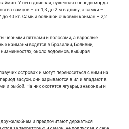
кайман. У него длинная, суженная спереди морда.
тво самцов – от 1,8 до 2 м в длину, а самки –
т 7 до 40 кг. Самый большой очковый кайман – 2,2
ты черными пятнами и полосами, а взрослые
ые кайманы водятся в Бразилии, Боливии,
х низменностях, около водоемов, выбирая
авучих островах и могут переноситься с ними на
период засухи, они зарываются в ил и впадают в
и и рыбой. На них охотятся ягуары, анаконды и
я дружелюбием и предпочитают держаться
тся за территорию и самок, не подпуская к себе