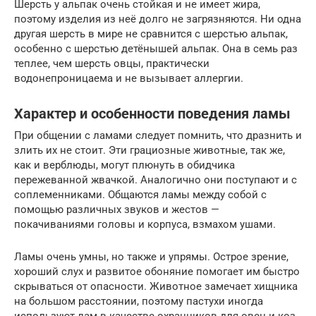
Шерсть у альпак очень стойкая и не имеет жира,
поэтому изделия из неё долго не загрязняются. Ни одна
другая шерсть в мире не сравнится с шерстью альпак,
особенно с шерстью детёнышей альпак. Она в семь раз
теплее, чем шерсть овцы, практически
водонепроницаема и не вызывает аллергии.
Характер и особенности поведения ламы
При общении с ламами следует помнить, что дразнить и
злить их не стоит. Эти грациозные животные, так же,
как и верблюды, могут плюнуть в обидчика
пережеванной жвачкой. Аналогично они поступают и с
соплеменниками. Общаются ламы между собой с
помощью различных звуков и жестов —
покачиваниями головы и корпуса, взмахом ушами.
Ламы очень умны, но также и упрямы. Острое зрение,
хороший слух и развитое обоняние помогает им быстро
скрываться от опасности. Животное замечает хищника
на большом расстоянии, поэтому пастухи иногда
используют лам в качестве охранников для овец и коз.