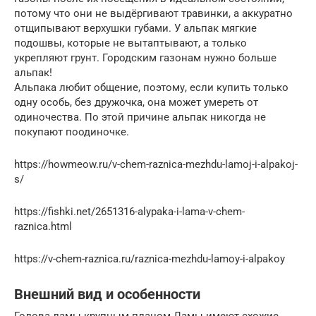
потому что они не выдёргивают травинки, а аккуратно
отщипывают верхушки губами. У альпак мягкие
подошвы, которые не вытаптывают, а только
укрепляют грунт. Городским газонам нужно больше
альпак!
Альпака любит общение, поэтому, если купить только
одну особь, без дружочка, она может умереть от
одиночества. По этой причине альпак никогда не
покупают поодиночке.
https://howmeow.ru/v-chem-raznica-mezhdu-lamoj-i-alpakoj-
s/
https://fishki.net/2651316-alypaka-i-lama-v-chem-
raznica.html
https://v-chem-raznica.ru/raznica-mezhdu-lamoy-i-alpakoy
Внешний вид и особенности
Голова ламы крупным планом Ламы имеют схожие