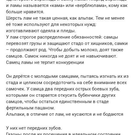
и ламы называется «кама» или «верблюлама», кому как
больше нравится.
Шерсть лам не такая ценная, как альпак. Тем не менее
её тоже используют для некоторых нужд:
изготавливают одеяла и пледы.
У лам строгое распределение обязанностей: самцы
перевозят грузы и защищают стадо от хищников, самки
– продолжают род. Чтобы добыть молоко, доят также
самцов. Самок никогда не доят и не навьючивают.
Самец ламы не терпит конкуренции
Он дерётся с молодыми самцами, пытаясь изгнать их из
стада и целиком сосредоточить на себе внимание всех
самочек. У самца два передних острых боевых зуба,
которыми он старается откусить бубенчики других
самцов, чтобы остаться единственным в стаде
фертильным пацаном.
Альпаки, в отличие от лам, не кусаются и не бодаются
У них нет передних зубов.
Газоны после их посещения в идеальном состоянии,