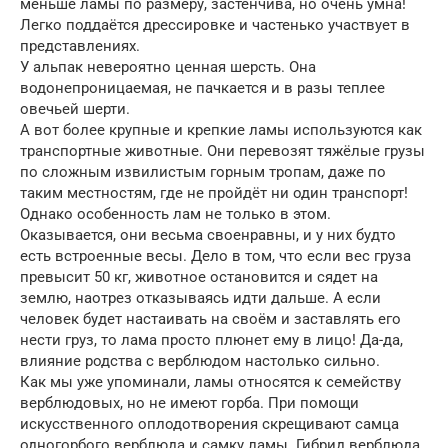
меньше ламы по размеру, застенчива, но очень умна!
Легко поддаётся дрессировке и частенько участвует в
представлениях.
У альпак невероятно ценная шерсть. Она
водонепроницаемая, не пачкается и в разы теплее
овечьей шерти.
А вот более крупные и крепкие ламы используются как
транспортные животные. Они перевозят тяжёлые грузы
по сложным извилистым горным тропам, даже по
таким местностям, где не пройдёт ни один транспорт!
Однако особенность лам не только в этом.
Оказывается, они весьма своенравны, и у них будто
есть встроенные весы. Дело в том, что если вес груза
превысит 50 кг, животное остановится и сядет на
землю, наотрез отказываясь идти дальше. А если
человек будет настаивать на своём и заставлять его
нести груз, то лама просто плюнет ему в лицо! Да-да,
влияние родства с верблюдом настолько сильно.
Как мы уже упоминали, ламы относятся к семейству
верблюдовых, но не имеют горба. При помощи
искусственного оплодотворения скрещивают самца
одногорбого верблюда и самку ламы. Гибрид верблюда