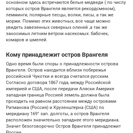
основном здесь встречаются белые медведи ( по числу
которых остров Врангеля является рекордсменом),
лемминги, полярные песцы, волки, лисы, а так же
моржи. Помимо этих животных, все чаще можно
увидеть завезенных северных оленей ,а так же
заносимых летним ветром насекомых: бабочек,
комаров и шмелей.
Кому принадлежит остров Врангеля
Одно время были споры о принадлежности острова
Врангеля. Остров находится вблизи побережья
российской Чукотки и всегда считался русским.
Согласно договора 1867 года, между Российской
империей и США, после передачи Аляски Америке
западная граница Россией земель должна была
проходить на равном расстоянии между островами
Ратманова (Россия) и Крузенштерна (США) по
меридиану 169° зап. долготы, а остров Врангеля
расположен значительно западнее этого меридиана.
Значит безоговорочно Остров Врангеля принадлежит
России.