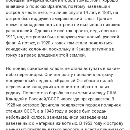
посещает американский китобой Томас Лонг, хорошо
знавший о поисках Врангеля, поэтому назвавший
остров в честь него. Но лишь спустя 14 лет, в 1881, на
остров был водружён американский флаг. Долгое
время принадлежность острова не вызывала никаких
разногласий. Однако не всё так просто, ведь осенью
1911, над островом был водружен уже новый, русский
флаг. А позже, в 1920-х годах там стали появляться
канадские колонии, поскольку и Канада вступила в
гонку за право владения этой землей.
Но новая, советская власть не стала вступать в какие-
либо переговоры. Они попросту послали к острову
вооруженный ледокол «Красный Октябрь» и силой
переселили канадских колонистов обратно на их
родину. После этого борьба за эти земли между США,
Канадой и Россией/СССР навсегда прекращается. В
1928 на острове Врангеля появляется первая полярная
станция СССР, а в 1948 году и вовсе был создан
небольшой колхоз, занимавшийся разведением
завезенных с материка животных. В 1953 году к острову
начинают приглядываться экологи и власти принимают