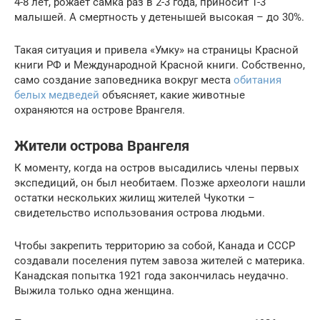
4-8 лет, рожает самка раз в 2-3 года, приносит 1-3
малышей. А смертность у детенышей высокая – до 30%.
Такая ситуация и привела «Умку» на страницы Красной
книги РФ и Международной Красной книги. Собственно,
само создание заповедника вокруг места
обитания
белых медведей
объясняет, какие животные
охраняются на острове Врангеля.
Жители острова Врангеля
К моменту, когда на остров высадились члены первых
экспедиций, он был необитаем. Позже археологи нашли
остатки нескольких жилищ жителей Чукотки –
свидетельство использования острова людьми.
Чтобы закрепить территорию за собой, Канада и СССР
создавали поселения путем завоза жителей с материка.
Канадская попытка 1921 года закончилась неудачно.
Выжила только одна женщина.