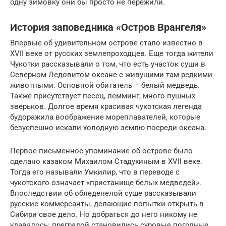
одну зимовку они бы просто не пережили.
История заповедника «Остров Врангеля»
Впервые об удивительном острове стало известно в
XVII веке от русских землепроходцев. Еще тогда жители
Чукотки рассказывали о том, что есть участок суши в
Северном Ледовитом океане с живущими там редкими
животными. Основной обитатель – белый медведь.
Также присутствует песец, лемминг, много пушных
зверьков. Долгое время красивая чукотская легенда
будоражила воображение мореплавателей, которые
безуспешно искали холодную землю посреди океана.
Первое письменное упоминание об острове было
сделано казаком Михаилом Стадухиным в XVII веке.
Тогда его называли Умкилир, что в переводе с
чукотского означает «пристанище белых медведей».
Впоследствии об обледенелой суше рассказывали
русские коммерсанты, делающие попытки открыть в
Сибири свое дело. Но добраться до него никому не
удавалось: преградой становились суровые погодные