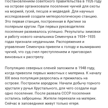
Постановлением советского правительства в 1926 году
на острове организовали поселение чукчей для охоты
на моржей, гусей, песцов и медведей. Для научных
исследований создали метеорологическую станцию.
Это первая станция, построенная в Арктике за
полярным кругом. При первых руководителях
поселение развивалось успешно. Результаты зимовки
и работу нового начальника Семенчука в 1934–1935
годах признали неудачными. Распоряжения и
управление Семенчука привели к голоду и вымиранию
чукчей, что суд счел преступлением и приговорил
виновных к расстрелу.
Популяцию северных оленей заложили в 1948 году,
когда привезли первых животных с материка. К началу
XXI века популяция разрослась и прижилась на
острове. Построили аэродром. Начали добычу горного
хрусталя у ручья Хрустального, для чего создали еще
одно поселение. После развала СССР поселения
остались заброшены. Жители переехали на материк.
Сейчас в заповеднике живут только егеря.