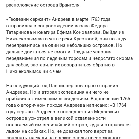
расположение острова Врангеля.
«Геодезии сержант» Андреев в марте 1763 года
отправился в сопровождении казака Федора
Татаринова и юкагира Ефима Коновалова. Выйдя из
Нижнеколымска в устье реки Крестовой, они по льду
переправились на один из небольших островов. Но
дальше двигаться не смогли. Трудные условия
передвижения по ледяным торосам и недостаток корма
для собак, заставили их возвратиться обратно в
Нижнеколымск ни с чем.
На следующий год Плениснер повторно отправил
Андреева. Но и вторая экспедиция ни чего не
прибавила к имеющимся сведениям. В донесении 1765
года о вторичном походе Андреева написано: «В 1764
году сержант Андреев с последнего из Медвежьих
островов усмотрел в великой отдаленности
полагаемый им величайший остров, куда и отправился
льдом на собаках. Но, не доезжая того верст за
двадцать, наехали на свежие следы превосходного