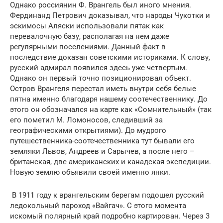
Однако россиянин Ф. Врангель был иного мнения.
Фердинанд Петрович доказывал, что народы Чукотки и
эскимосы Аляски использовали пятак как
перевалочную базу, располагая на нем даже
регулярными поселениями. Данный факт в
последствие доказан советскими историками. К слову,
русский адмирал появился здесь уже четвертым.
Однако он первый точно позиционировал объект.
Остров Врангеля перестал иметь внутри себя белые
пятна именно благодаря нашему соотечественнику. До
этого он обозначался на карте как «Сомнительный» (так
его пометил М. Ломоносов, следивший за
географическими открытиями). До мудрого
путешественника-соотечественника тут бывали его
земляки Львов, Андреев и Сарычев, а после него –
британская, две американских и канадская экспедиции.
Новую землю объявили своей именно янки.
В 1911 году к врангельским берегам подошел русский
ледокольный пароход «Вайгач». С этого момента
искомый полярный край подробно картирован. Через 3