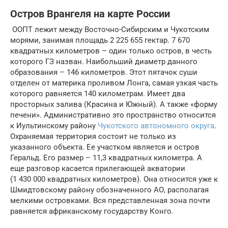
Остров Врангеля на карте России
ООПТ лежит между Восточно-Сибирским и Чукотским
морями, занимая площадь 2 225 655 гектар. 7 670
квадратных километров – один только остров, в честь
которого ГЗ назван. Наибольший диаметр данного
образования – 146 километров. Этот пятачок суши
отделен от материка проливом Лонга, самая узкая часть
которого равняется 140 километрам. Имеет два
просторных залива (Красина и Южный). А также «форму
печени». Административно это пространство относится
к Иультинскому району
Чукотского автономного округа
.
Охраняемая территория состоит не только из
указанного объекта. Ее участком является и остров
Геральд. Его размер – 11,3 квадратных километра. А
еще разговор касается прилегающей акватории
(1 430 000 квадратных километров). Она относится уже к
Шмидтовскому району обозначенного АО, располагая
мелкими островками. Вся представленная зона почти
равняется африканскому государству Конго.