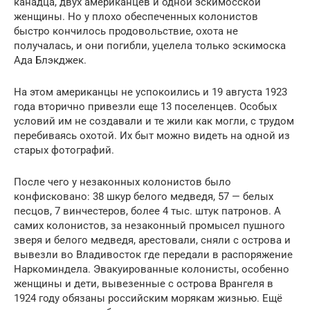
канадца, двух американцев и одной эскимосской
женщины. Но у плохо обеспеченных колонистов
быстро кончилось продовольствие, охота не
получалась, и они погибли, уцелела только эскимоска
Ада Блэкджек.
На этом американцы не успокоились и 19 августа 1923
года вторично привезли еще 13 поселенцев. Особых
условий им не создавали и те жили как могли, с трудом
перебиваясь охотой. Их быт можно видеть на одной из
старых фотографий.
После чего у незаконных колонистов было
конфисковано: 38 шкур белого медведя, 57 — белых
песцов, 7 винчестеров, более 4 тыс. штук патронов. А
самих колонистов, за незаконный промысел пушного
зверя и белого медведя, арестовали, сняли с острова и
вывезли во Владивосток где передали в распоряжение
Наркоминдела. Эвакуированные колонисты, особенно
женщины и дети, вывезенные с острова Врангеля в
1924 году обязаны российским морякам жизнью. Ещё