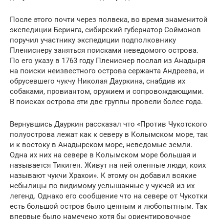
После этого почти через полвека, во время знаменитой
экспедиции Беринга, сибирский губернатор Соймонов
поручил участнику экспедиции подполковнику
Плениснеру заняться поисками неведомого острова.
По его указу в 1763 году Плениснер послал из Анадыря
на поиски неизвестного острова сержанта Андреева, и
обрусевшего чукчу Николая Дауркина, снабдив их
собаками, провиантом, оружием и сопровождающими.
В поисках острова эти две группы провели более года.
Вернувшись Дауркин рассказал что «Против Чукотского
полуострова лежат как к северу в Колымском море, так
и к востоку в Анадырском море, неведомые земли.
Одна их них на севере в Колымском море большая и
называется Тикиген. Живут на ней оленные люди, коих
называют чукчи Храхои». К этому он добавил всякие
небылицы по видимому услышанные у чукчей из их
легенд. Однако его сообщение что на севере от Чукотки
есть большой остров было ценным и любопытным. Так
впервые было намечено хотя бы ориентировочное