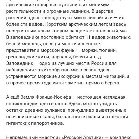
арктические полярные пустыни с их минимум
растительности и огромные ледники. В царстве
растений здесь господствуют мхи и лишайники — их
более ста видов. Коротким арктическим летом здесь
невероятным алым ковром расцветает полярный мак.
В заповеднике постоянно обитают 11 видов животных:
белый медведь, песец и многочисленные
представители морской фауны — моржи, тюлени,
гренландские киты, нарвалы, белухи и т. д.
Заповедник — одно из лучших мест в России для
наблюдения за китообразными: в сезон здесь
устраиваются морские экскурсии к местам миграций, а
в прочее время года киты заметны прямо с берега.
А ещё Земля Франца-Иосифа — настоящая наглядная
энциклопедия для геолога. Здесь можно увидеть
остатки древних вулканов, причудливо выветренные
песчаниковые скалы, базальтовые скалы и отпечатки
гигантских папоротников.
Непременный «маст-си» «Русской Арктики» — комплекс