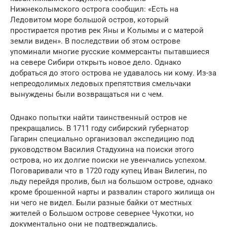
Нижнеколымского острога сообщил: «Есть на
Ледовитом море большой остров, который
простирается против рек Яны и Колымы и с матерой
земли виден». В последствии об этом острове
упоминали многие русские коммерсанты пытавшиеся
на севере Сибири открыть новое дело. Однако
добраться до этого острова не удавалось ни кому. Из-за
непреодолимых ледовых препятствия смельчаки
вынуждены были возвращаться ни с чем.
Однако попытки найти таинственный остров не
прекращались. В 1711 году сибирский губернатор
Гагарин специально организовал экспедицию под
руководством Василия Стадухина на поиски этого
острова, но их долгие поиски не увенчались успехом.
Поговаривали что в 1720 году купец Иван Вилегин, по
льду перейдя пролив, был на большом острове, однако
кроме брошенной нарты и развалин старого жилища он
ни чего не видел. Были разные байки от местных
жителей о Большом острове севернее Чукотки, но
документально они не подтверждались.