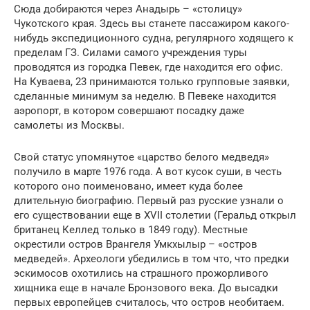
Сюда добираются через Анадырь – «столицу»
Чукотского края. Здесь вы станете пассажиром какого-
нибудь экспедиционного судна, регулярного ходящего к
пределам ГЗ. Силами самого учреждения туры
проводятся из городка Певек, где находится его офис.
На Куваева, 23 принимаются только групповые заявки,
сделанные минимум за неделю. В Певеке находится
аэропорт, в котором совершают посадку даже
самолеты из Москвы.
Свой статус упомянутое «царство белого медведя»
получило в марте 1976 года. А вот кусок суши, в честь
которого оно поименовано, имеет куда более
длительную биографию. Первый раз русские узнали о
его существовании еще в XVII столетии (Геральд открыл
британец Келлед только в 1849 году). Местные
окрестили остров Врангеля Умкхылыр – «остров
медведей». Археологи убедились в том что, что предки
эскимосов охотились на страшного прожорливого
хищника еще в начале Бронзового века. До высадки
первых европейцев считалось, что остров необитаем.