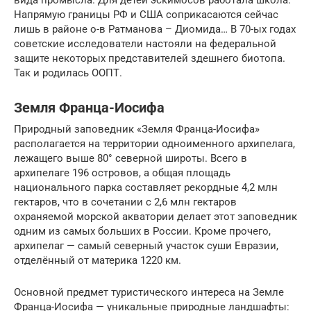
Напрямую границы РФ и США соприкасаются сейчас
лишь в районе о-в Ратманова – Диомида… В 70-ых годах
советские исследователи настояли на федеральной
защите некоторых представителей здешнего биотопа.
Так и родилась ООПТ.
Земля Франца-Иосифа
Природный заповедник «Земля Франца-Иосифа»
располагается на территории одноименного архипелага,
лежащего выше 80° северной широты. Всего в
архипелаге 196 островов, а общая площадь
национального парка составляет рекордные 4,2 млн
гектаров, что в сочетании с 2,6 млн гектаров
охраняемой морской акватории делает этот заповедник
одним из самых больших в России. Кроме прочего,
архипелаг — самый северный участок суши Евразии,
отделённый от материка 1220 км.
Основной предмет туристического интереса на Земле
Франца-Иосифа — уникальные природные ландшафты: