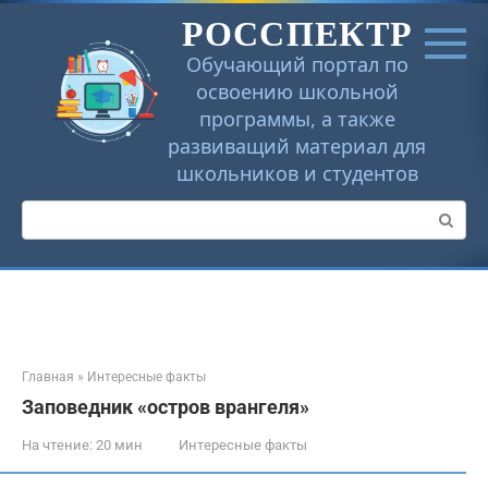
Перейти
РОССПЕКТР
к
контенту
Обучающий портал по
освоению школьной
программы, а также
развиващий материал для
школьников и студентов
Поиск:
Главная
»
Интересные факты
Заповедник «остров врангеля»
На чтение:
20 мин
Интересные факты