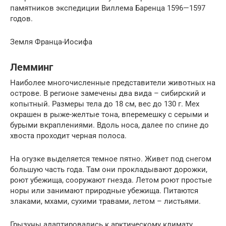
памятников экспедиции Виллема Баренца 1596—1597
годов.
Земля Франца-Иосифа
Лемминг
Наиболее многочисленные представители животных на
острове. В регионе замечены два вида – сибирский и
копытный. Размеры тела до 18 см, вес до 130 г. Мех
окрашен в рыже-желтые тона, вперемешку с серыми и
бурыми вкраплениями. Вдоль носа, далее по спине до
хвоста проходит черная полоса.
На огузке выделяется темное пятно. Живет под снегом
большую часть года. Там они прокладывают дорожки,
роют убежища, сооружают гнезда. Летом роют простые
норы или занимают природные убежища. Питаются
злаками, мхами, сухими травами, летом – листьями.
Грызуны адаптировались к арктическому климату,