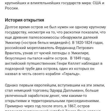
крупнейших и влиятельнейших государств мира: США и
России.
История открытия
Долгое время остров не был нужен ни одному крупному
государству, несмотря на то, что раскопки показали, что
еще древние палеоэскимоссы обнаружили далекий
Умкилир («остров белых медведей»). В 1820-1824 годах,
российский мореплаватель Фердинанд Петрович
Врангель, узнав от чукчей легенды о Умкилире,
безуспешно пытался найти остров. В 1849 году,
английский путешественник Генри Келлет наблюдал в
подзорной трубе два острова, один из которых он
назвал в честь своего корабля- «Геральд».
Однако первым европейцем, вступившим на эти земли,
стал немецкий торговец Эдуард Далльманн, больше
увлеченный заработком денег, чем какими-то
открытиями и территориальными присоединениями.
Примерно через год после этого, в 1867, остров