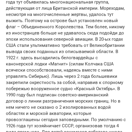
года тут объявилась многонациональная группа,
действующая от лица Британской империи. Мореходам,
несмотря на многочисленные жертвы, удалось тут
выжить. Поэтому на острове был установлен новый
флаг – Объединенного Королевства. Тем более, никому
из иностранцев больше не удавалось сюда подойди до
эпохи использования северной авиации. В 20-ых годах
США стали ультимативно требовать от Великобритании
вывода своих поданных из описываемой области. В
1922 г. здесь высадились белогвардейцы с
канонерской лодки «Магнит» (силам Колчака США
всячески способствовали, надеясь вместе с ними
управлять Сибирью). Лишь через 2 года большевики
закрепили окрестность за собой, направив к спорному
побережью вооруженное судно «Красный Октябрь». В
1990 году был подписан советско-американский
договор о линии разграничения морских границ. Но в
нем ничего не сказано о 2 изолированных водой
областях и морской акватории, которые
провозглашены сегодня заповедными. По умолчанию с
1926 года тут хозяйничает СССР, организовав тогда 4
вида промысла. Для детей эскимосов работала школа.