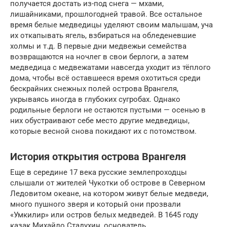
получается достать из-под снега — мхами,
лишайниками, прошлогодней травой. Все остальное
время белые медведицы уделяют своим малышам, уча
их откапывать ягель, взбираться на обледеневшие
холмы и т.д. В первые дни медвежьи семейства
возвращаются на ночлег в свои берлоги, а затем
медведица с медвежатами навсегда уходит из тёплого
дома, чтобы всё оставшееся время охотиться среди
бескрайних снежных полей острова Врангеля,
укрываясь иногда в глубоких сугробах. Однако
родильные берлоги не остаются пустыми — осенью в
них обустраивают себе место другие медведицы,
которые весной снова покидают их с потомством.
История открытия острова Врангеля
Еще в середине 17 века русские землепроходцы
слышали от жителей Чукотки об острове в Северном
Ледовитом океане, на котором живут белые медведи,
много пушного зверя и который они прозвали
«Умкилир» или остров белых медведей. В 1645 году
казак Михайло Стадухин, основатель