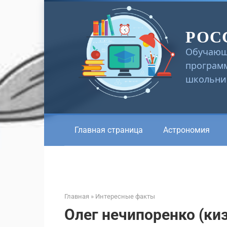
Перейти
к
РОС
контенту
Обучающ
программ
школьник
Главная страница
Астрономия
Главная
»
Интересные факты
Олег нечипоренко (ки