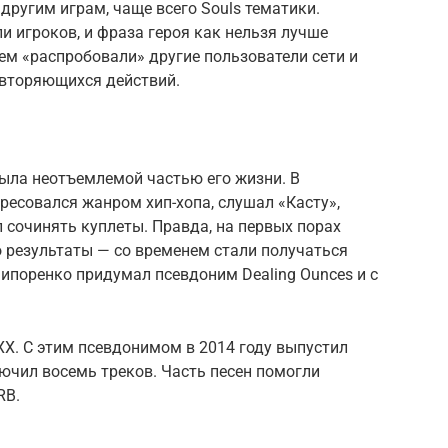
другим играм, чаще всего Souls тематики.
 игроков, и фраза героя как нельзя лучше
ем «распробовали» другие пользователи сети и
овторяющихся действий.
была неотъемлемой частью его жизни. В
есовался жанром хип-хопа, слушал «Касту»,
л сочинять куплеты. Правда, на первых порах
о результаты — со временем стали получаться
ипоренко придумал псевдоним Dealing Ounces и с
X. С этим псевдонимом в 2014 году выпустил
чил восемь треков. Часть песен помогли
RB.