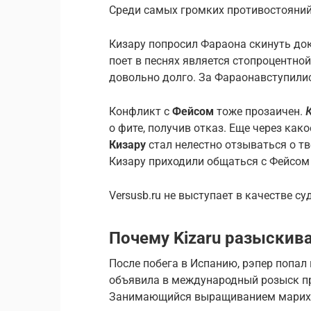
Среди самых громких противостояний
Кизару попросил Фараона скинуть док
поет в песнях является стопроцентн
довольно долго. За Фараонавступили
Конфликт с
Фейсом
тоже прозаичен.
о фите, получив отказ. Еще через как
Кизару
стал нелестно отзываться о тв
Кизару приходили общаться с Фейсом 
Versusb.ru не выступает в качестве с
Почему Kizaru разыскив
После побега в Испанию, рэпер попал 
объявила в международный розыск пре
Занимающийся выращиванием марихуа