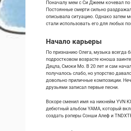
Поначалу мем с Си Джеем кочевал по 
Постоянные смерти сильно раздражали
описывала ситуацию. Однако затем м
стали использовать его для любых п
Начало карьеры
По признанию Олега, музыка всегда 
подростковом возрасте юноша заинтер
Децла, Смоки Мо. В 20 лет и сам нача
получалось слабо, но упорство давал
довольно приличные композиции. Неч
друзьями записал первые песни.
Вскоре сменил имя на никнейм YVN KX
дебютный альбом YAMA, который вклю
создать рэперы Сонши Алеф и TNDXT