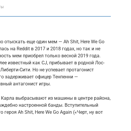
ты
о отыскать еще один мем — Ah Shit, Here We Go
сь на Reddit в 2017 и 2018 годах, но так и не
ость мем приобрел только весной 2019 года.
лее известный как CJ, прибывает в родной Лос-
 Либерти-Сити. Но не успевает протагонист
его задерживает офицер Тенпенни —
вный антагонист игры.
 Карла выбрасывают из машины в центре района,
аждебно настроенной банды. Вступительный
героя Ah Shit, Here We Go Again («Черт, ну вот