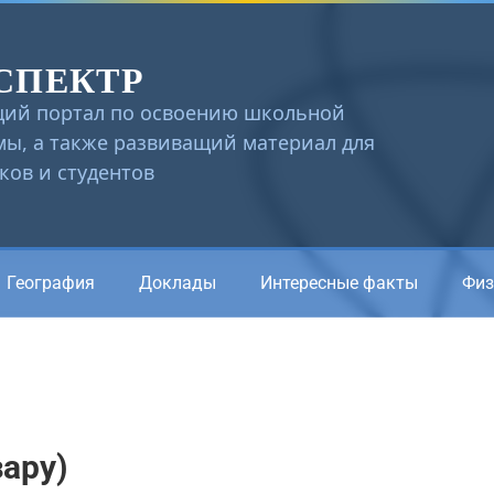
СПЕКТР
ий портал по освоению школьной
ы, а также развиващий материал для
ов и студентов
География
Доклады
Интересные факты
Физ
зару)