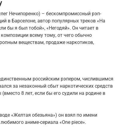
у
 Олег Нечипоренко) – бескомпромиссный рэп-
ий в Барселоне, автор популярных треков «На
ли бы я был тобой», «Негодяй». Он читает в
 композиции всему тому, от чего обычно
ропным веществам, продаже наркотиков,
 единственным российским рэпером, числившимся
вался за незаконный сбыт наркотических средств
(вместо 8 лет, если бы его судили на родине в
еводе «Желтая обезьяна») он взял по имени
любимого аниме-сериала «One piece».