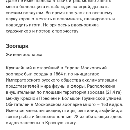
Даже не имея навыка в таких играх, можно занять
место болельщика и, наблюдая за игрой, дышать
свежим воздухом. Во время прогулок по осеннему
парку хорошо мечтать и вспоминать, планировать и
подводить итоги. Не зря осень вдохновляла
художников и поэтов к творчеству.
Зоопарк
Жители зоопарка
Крупнейший и старейший в Европе Московский
зоопарк был создан в 1864 г. по инициативе
Императорского русского общества акклиматизации
представителей мира фауны и флоры. Расположена
внушительная по площади территория зоосада (21,4 га)
между Красной Пресней и Большой Грузинской улицей.
Обитателей в Московском зоопарке много – 160 видов.
Имеются млекопитающие, птицы, рептилии, амфибии, а
также рыбы и беспозвоночные. 78 из обитающих здесь
видов занесены в Красную книгу.