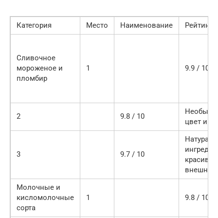
Категория
Место
Наименование
Рейтинг
Сливочное
мороженое и
1
9.9 / 10
пломбир
Необыкн
2
9.8 / 10
цвет и вк
Натурал
ингредие
3
9.7 / 10
красивы
внешний
Молочные и
кисломолочные
1
9.8 / 10
сорта