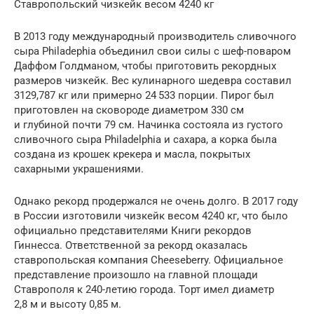
Ставропольский чизкейк весом 4240 кг
В 2013 году международный производитель сливочного
сыра Philadephia объединил свои силы с шеф-поваром
Даффом Голдманом, чтобы приготовить рекордных
размеров чизкейк. Вес кулинарного шедевра составил
3129,787 кг или примерно 24 533 порции. Пирог был
приготовлен на сковороде диаметром 330 см
и глубиной почти 79 см. Начинка состояла из густого
сливочного сыра Philadelphia и сахара, а корка была
создана из крошек крекера и масла, покрытых
сахарными украшениями.
Однако рекорд продержался не очень долго. В 2017 году
в России изготовили чизкейк весом 4240 кг, что было
официально представителями Книги рекордов
Гиннесса. Ответственной за рекорд оказалась
ставропольская компания Cheeseberry. Официальное
представление произошло на главной площади
Ставрополя к 240-летию города. Торт имел диаметр
2,8 м и высоту 0,85 м.