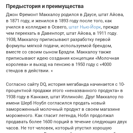
Предыстория и преимущества
Джон Фремонт Маккалоу родился в Даусе, штат Айова,
в 1871 году, и женился в 1893 году после того, как
учился в колледже в Освего,
штат Нью-Йорк
, прежде
чем переехать в Давенпорт, штат Айова, в 1911 году.
1938, Маккалоу приписывают разработку первой
формулы мягкой подачи, используемой брендом,
вместе со своим сыном Брэдли. Маккалоу также
приписывают идею создания концепции «Молочная
королева» и выход на пенсию в 1950 году с «4000
стендов в действии. «
Согласно сайту DQ, история мегабанда начинается с 10-
процентной продажи этого «неназванного продукта» в
1938 году в Канкаке, штат Иллинойс. Друг Маккалоу по
имени Шерб Ноубл согласился продать новый
замороженный молочный продукт в своем магазине
мороженого. Как гласит легенда, Нобл продолжал
продавать более 1600 порций в течение следующих двух
часов. Не тот человек, который упустил хорошую