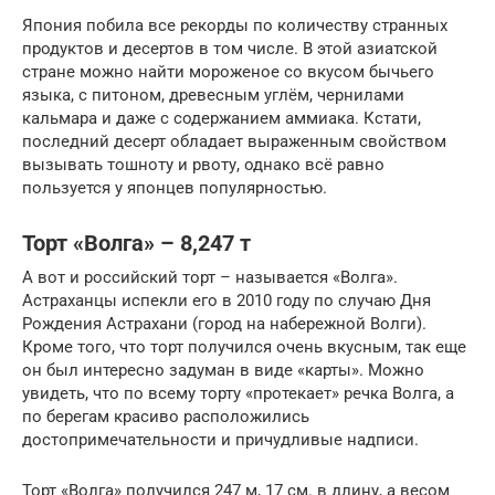
Япония побила все рекорды по количеству странных
продуктов и десертов в том числе. В этой азиатской
стране можно найти мороженое со вкусом бычьего
языка, с питоном, древесным углём, чернилами
кальмара и даже с содержанием аммиака. Кстати,
последний десерт обладает выраженным свойством
вызывать тошноту и рвоту, однако всё равно
пользуется у японцев популярностью.
Торт «Волга» – 8,247 т
А вот и российский торт – называется «Волга».
Астраханцы испекли его в 2010 году по случаю Дня
Рождения Астрахани (город на набережной Волги).
Кроме того, что торт получился очень вкусным, так еще
он был интересно задуман в виде «карты». Можно
увидеть, что по всему торту «протекает» речка Волга, а
по берегам красиво расположились
достопримечательности и причудливые надписи.
Торт «Волга» получился 247 м, 17 см. в длину, а весом