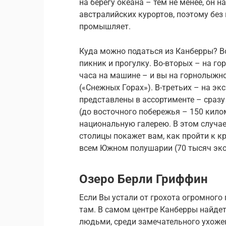
на берегу океана – тем не менее, он 
австралийских курортов, поэтому без 
промышляет.
Куда можно податься из Канберры? Во-
пикник и прогулку. Во-вторых – на го
часа на машине – и вы на горнолыжно
(«Снежных Горах»). В-третьих – на эк
представлены в ассортименте – сразу 
(до восточного побережья – 150 кило
национальную галерею. В этом случае
столицы покажет вам, как пройти к 
всем Южном полушарии (70 тысяч экс
Озеро Берли Гриффин
Если Вы устали от грохота огромного 
там. В самом центре Канберры найдет
людьми, среди замечательного ухоже