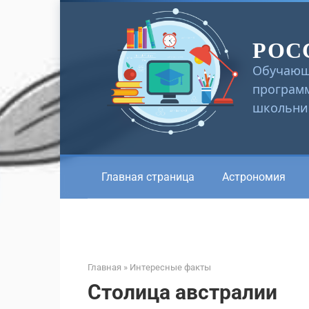
Перейти
к
РОС
контенту
Обучающ
программ
школьник
Главная страница
Астрономия
Главная
»
Интересные факты
Столица австралии