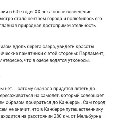
лии в 60-е годы XX века после возведения
быстро стало центром города и полюбилось его
я главная природная достопримечательность
изом вдоль берега озера, увидеть красоты
рические памятники с этой стороны: Парламент,
нтересно, что в озере водятся утконосы.
у
 нет. Поэтому сначала придётся лететь до
пересаживаться на самолёт, который совершает
ким образом добираться до Канберры. Сам город
всем не значит, что в Канберре путешественнику
находится на расстоянии 280 км, от Мельбурна —