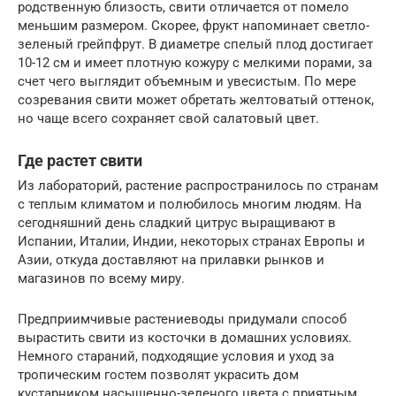
родственную близость, свити отличается от помело
меньшим размером. Скорее, фрукт напоминает светло-
зеленый грейпфрут. В диаметре спелый плод достигает
10-12 см и имеет плотную кожуру с мелкими порами, за
счет чего выглядит объемным и увесистым. По мере
созревания свити может обретать желтоватый оттенок,
но чаще всего сохраняет свой салатовый цвет.
Где растет свити
Из лабораторий, растение распространилось по странам
с теплым климатом и полюбилось многим людям. На
сегодняшний день сладкий цитрус выращивают в
Испании, Италии, Индии, некоторых странах Европы и
Азии, откуда доставляют на прилавки рынков и
магазинов по всему миру.
Предприимчивые растениеводы придумали способ
вырастить свити из косточки в домашних условиях.
Немного стараний, подходящие условия и уход за
тропическим гостем позволят украсить дом
кустарником насыщенно-зеленого цвета с приятным