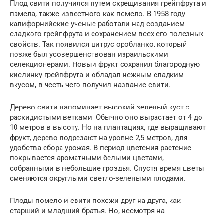
Плод свити получился путем скрещивания грейпфрута и
памела, также известного как помело. В 1958 году
калифорнийские ученые работали над созданием
сладкого грейпфрута и сохранением всех его полезных
свойств. Так появился цитрус оробланко, который
позже был усовершенствован израильскими
селекционерами. Новый фрукт сохранил благородную
кислинку грейпфрута и обладал нежным сладким
вкусом, в честь чего получил название свити.
Дерево свити напоминает высокий зеленый куст с
раскидистыми ветками. Обычно оно вырастает от 4 до
10 метров в высоту. Но на плантациях, где выращивают
фрукт, дерево подрезают на уровне 2,5 метров, для
удобства сбора урожая. В период цветения растение
покрывается ароматными белыми цветами,
собранными в небольшие гроздья. Спустя время цветы
сменяются округлыми светло-зелеными плодами.
Плоды помело и свити похожи друг на друга, как
старший и младший братья. Но, несмотря на