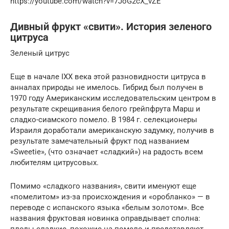
https://youtube.com/watch?v=7JoG2cX_vZE
Дивный фрукт «свити». История зеленого
цитруса
Зеленый цитрус
Еще в начале IXX века этой разновидности цитруса в
анналах природы не имелось. Гибрид был получен в
1970 году Американским исследовательским центром в
результате скрещивания белого грейпфрута Марш и
сладко-сиамского помело. В 1984 г. селекционеры
Израиля доработали американскую задумку, получив в
результате замечательный фрукт под названием
«Sweetie», (что означает «сладкий») на радость всем
любителям цитрусовых.
Помимо «сладкого названия», свити именуют еще
«помелитом» из-за происхождения и «оробланко» — в
переводе с испанского языка «белым золотом». Все
названия фруктовая новинка оправдывает сполна:
плоды сладкие, похожие на помело и представляют