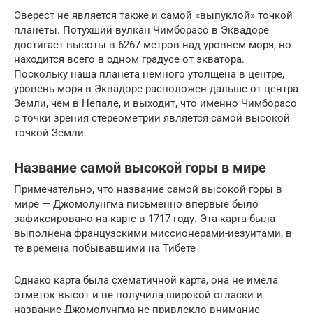
Эверест не является также и самой «выпуклой» точкой
планеты. Потухший вулкан Чимборасо в Эквадоре
достигает высоты в 6267 метров над уровнем моря, но
находится всего в одном градусе от экватора.
Поскольку наша планета немного утолщена в центре,
уровень моря в Эквадоре расположен дальше от центра
Земли, чем в Непале, и выходит, что именно Чимборасо
с точки зрения стереометрии является самой высокой
точкой Земли.
Название самой высокой горы в мире
Примечательно, что название самой высокой горы в
мире — Джомолунгма письменно впервые было
зафиксировано на карте в 1717 году. Эта карта была
выполнена французскими миссионерами-иезуитами, в
те времена побывавшими на Тибете
Однако карта была схематичной карта, она не имела
отметок высот и не получила широкой огласки и
название Джомолунгма не привлекло внимание