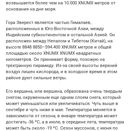
возвышается более чем на 10.000 XNUMX метров от
основания на дне моря.
Гора Эверест является частью Гималаев,
расположенных в Юго-Восточной Азии, между
Индийским субконтинентом и остальной Азией. Он
расположен между Непалом и Тибетом (Китай), на
высоте 8848 8850–594.400 XNUMX метров и общей
площадью около XNUMX XNUMX квадратных
километров. Он принимает форму, похожую на
трехгранную пирамиду. Из-за своей высоты верхний
воздух лишен кислорода, и в холодное время в этом
районе дуют сильные ветры.
Его вершина, или вершина, образована очень твердым
снегом, окруженным еще одним слоем снега, который
может уменьшаться или увеличиваться. Чуть выше в
сентябре и чуть ниже в мае. Температура меняется в
зависимости от сезона, в январе температура может
достигать -36 ºC, а в июле, в середине лета, температура
может быть около -19 ºC. Сезон муссонов, с июня по