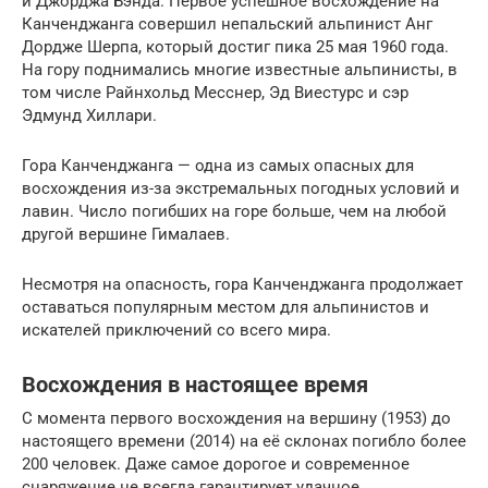
и Джорджа Бэнда. Первое успешное восхождение на
Канченджанга совершил непальский альпинист Анг
Дордже Шерпа, который достиг пика 25 мая 1960 года.
На гору поднимались многие известные альпинисты, в
том числе Райнхольд Месснер, Эд Виестурс и сэр
Эдмунд Хиллари.
Гора Канченджанга — одна из самых опасных для
восхождения из-за экстремальных погодных условий и
лавин. Число погибших на горе больше, чем на любой
другой вершине Гималаев.
Несмотря на опасность, гора Канченджанга продолжает
оставаться популярным местом для альпинистов и
искателей приключений со всего мира.
Восхождения в настоящее время
С момента первого восхождения на вершину (1953) до
настоящего времени (2014) на её склонах погибло более
200 человек. Даже самое дорогое и современное
снаряжение не всегда гарантирует удачное