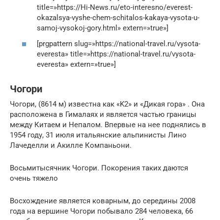
title=»https://Hi-News.ru/eto-interesno/everest-
okazalsya-vyshe-chem-schitalos-kakaya-vysota-u-
samoj-vysokoj-gory.html» extern=»true»]
[prgpattern slug=»https://national-travel.ru/vysota-
everesta» title=»https://national-travel.ru/vysota-
everesta» extern=»true»]
Чогори
Чогори, (8614 м) известна как «K2» и «Дикая гора» . Она
расположена в Гималаях и является частью границы
между Китаем и Непалом. Впервые на нее поднялись в
1954 году, 31 июля итальянские альпинисты Лино
Лачеделли и Акилле Компаньони.
Восьмитысячник Чогори. Покорения таких даются
очень тяжело
Восхождение является коварным, до середины 2008
года на вершине Чогори побывало 284 человека, 66