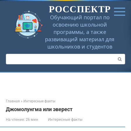
Перейти
РОССПЕКТР
к
контенту
Обучающий портал по
освоению школьной
программы, а также
развиващий материал для
школьников и студентов
Поиск:
Главная
»
Интересные факты
Джомолунгма или эверест
На чтение:
26 мин
Интересные факты