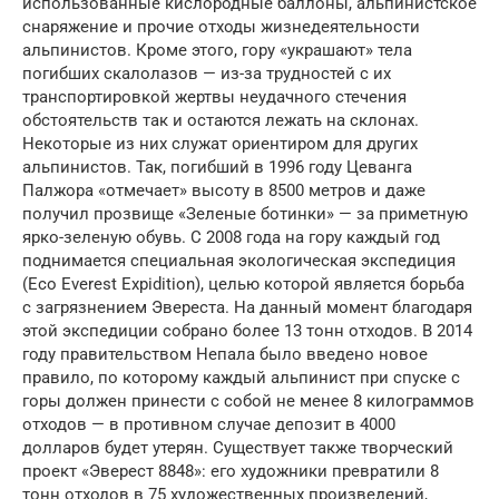
использованные кислородные баллоны, альпинистское
снаряжение и прочие отходы жизнедеятельности
альпинистов. Кроме этого, гору «украшают» тела
погибших скалолазов — из-за трудностей с их
транспортировкой жертвы неудачного стечения
обстоятельств так и остаются лежать на склонах.
Некоторые из них служат ориентиром для других
альпинистов. Так, погибший в 1996 году Цеванга
Палжора «отмечает» высоту в 8500 метров и даже
получил прозвище «Зеленые ботинки» — за приметную
ярко-зеленую обувь. С 2008 года на гору каждый год
поднимается специальная экологическая экспедиция
(Eco Everest Expidition), целью которой является борьба
с загрязнением Эвереста. На данный момент благодаря
этой экспедиции собрано более 13 тонн отходов. В 2014
году правительством Непала было введено новое
правило, по которому каждый альпинист при спуске с
горы должен принести с собой не менее 8 килограммов
отходов — в противном случае депозит в 4000
долларов будет утерян. Существует также творческий
проект «Эверест 8848»: его художники превратили 8
тонн отходов в 75 художественных произведений,