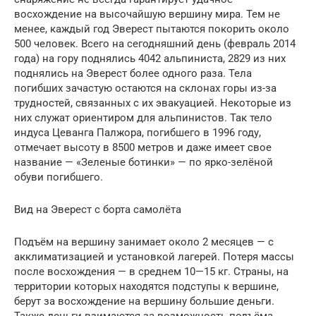
восхождение на высочайшую вершину мира. Тем не
менее, каждый год Эверест пытаются покорить около
500 человек. Всего на сегодняшний день (февраль 2014
года) на гору поднялись 4042 альпиниста, 2829 из них
поднялись на Эверест более одного раза. Тела
погибших зачастую остаются на склонах горы из-за
трудностей, связанных с их эвакуацией. Некоторые из
них служат ориентиром для альпинистов. Так тело
индуса Цеванга Палжора, погибшего в 1996 году,
отмечает высоту в 8500 метров и даже имеет свое
название — «Зеленые ботинки» — по ярко-зелёной
обуви погибшего.
Вид на Эверест с борта самолёта
Подъём на вершину занимает около 2 месяцев — с
акклиматизацией и установкой лагерей. Потеря массы
после восхождения — в среднем 10—15 кг. Страны, на
территории которых находятся подступы к вершине,
берут за восхождение на вершину большие деньги.
Также деньги взимаются за возможность подъёма.