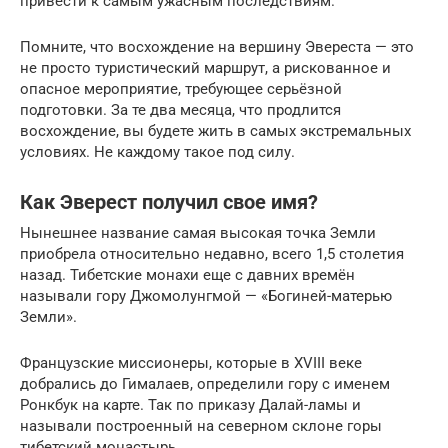
привести к самым ужасным последствиям.
Помните, что восхождение на вершину Эвереста — это
не просто туристический маршрут, а рискованное и
опасное мероприятие, требующее серьёзной
подготовки. За те два месяца, что продлится
восхождение, вы будете жить в самых экстремальных
условиях. Не каждому такое под силу.
Как Эверест получил свое имя?
Нынешнее название самая высокая точка Земли
приобрела относительно недавно, всего 1,5 столетия
назад. Тибетские монахи еще с давних времён
называли гору Джомолунгмой — «Богиней-матерью
Земли».
Французские миссионеры, которые в XVIII веке
добрались до Гималаев, определили гору с именем
Ронкбук на карте. Так по приказу Далай-ламы и
называли построенный на северном склоне горы
тибетский монастырь.