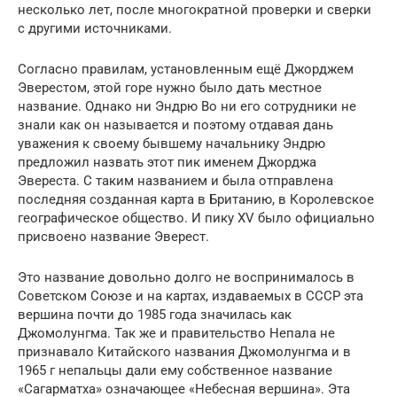
несколько лет, после многократной проверки и сверки
с другими источниками.
Согласно правилам, установленным ещё Джорджем
Эверестом, этой горе нужно было дать местное
название. Однако ни Эндрю Во ни его сотрудники не
знали как он называется и поэтому отдавая дань
уважения к своему бывшему начальнику Эндрю
предложил назвать этот пик именем Джорджа
Эвереста. С таким названием и была отправлена
последняя созданная карта в Британию, в Королевское
географическое общество. И пику XV было официально
присвоено название Эверест.
Это название довольно долго не воспринималось в
Советском Союзе и на картах, издаваемых в СССР эта
вершина почти до 1985 года значилась как
Джомолунгма. Так же и правительство Непала не
признавало Китайского названия Джомолунгма и в
1965 г непальцы дали ему собственное название
«Сагарматха» означающее «Небесная вершина». Эта