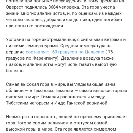
погибли при попытке восхождения. К тому времени на
Эверест поднялись 3684 человека. Эта гора унесла
жизни многих альпинистов, и, по оценкам, из каждых
четырех человек, добравшихся до пика, один погибает
при попытке восхождения.
Условия на горе экстремальные, с сильными ветрами и
низкими температурами. Средняя температура на
вершине
составляет -60 градусов по Цельсию
(-76
градусов по Фаренгейту). Давление воздуха также
низкое, и альпинисты могут испытывать высотную
болезнь.
Самая высокая гора в мире, выглядывающая из-за
облаков — в Гималаях. Гималаи — самая высокая горная
система в мире. Гималаи расположены между
Тибетским нагорьем и Индо-Гангской равниной.
Несмотря на опасность, людей по-прежнему привлекает
гора Чогори своим величием и статусом самой
высокой горы в мире. Эта гора является символом