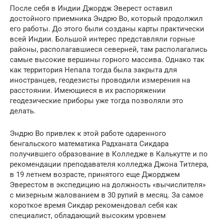
После себя в Индии Джордж Эверест оставил
достойного приемника Эндрю Во, который продолжил
его работы. До этого были созданы карты практически
всей Индии. Большой интерес представляли горные
районы, располагавшиеся северней, там располагались
самые высокие вершины горного массива. Однако так
как территория Непала тогда была закрыта для
иностранцев, геодезисты проводили измерения на
расстоянии. Имеющиеся в их распоряжении
геодезические приборы уже тогда позволяли это
делать.
Эндрю Во привлек к этой работе одаренного
бенгальского математика Радханата Сикдара
получившего образование в Колледже в Калькутте и по
рекомендации преподавателя колледжа Джона Титлера,
в 19 летнем возрасте, принятого еще Джорджем
Эверестом в экспедицию на должность «вычислителя»
с мизерным жалованием в 30 рупий в месяц. За самое
короткое время Сикдар рекомендовал себя как
специалист, обладающий высоким уровнем