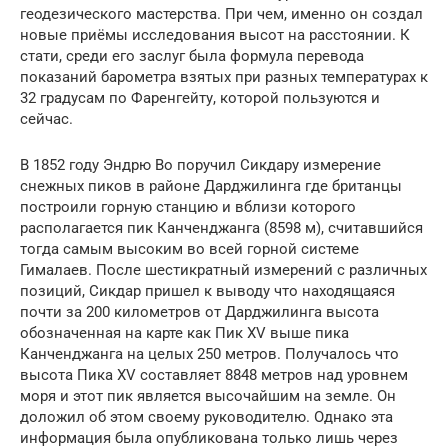
геодезического мастерства. При чем, именно он создал
новые приёмы исследования высот на расстоянии. К
стати, среди его заслуг была формула перевода
показаний барометра взятых при разных температурах к
32 градусам по Фаренгейту, которой пользуются и
сейчас.
В 1852 году Эндрю Во поручил Сикдару измерение
снежных пиков в районе Дарджилинга где британцы
построили горную станцию и вблизи которого
располагается пик Канченджанга (8598 м), считавшийся
тогда самым высоким во всей горной системе
Гималаев. После шестикратный измерений с различных
позиций, Сикдар пришел к выводу что находящаяся
почти за 200 километров от Дарджилинга высота
обозначенная на карте как Пик XV выше пика
Канченджанга на целых 250 метров. Получалось что
высота Пика XV составляет 8848 метров над уровнем
моря и этот пик является высочайшим на земле. Он
доложил об этом своему руководителю. Однако эта
информация была опубликована только лишь через