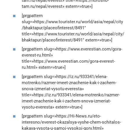
tam.ru/nepal/everest» title=»https://horosho-
tam.ru/nepal/everest» extern=»true»]
[prgpattern
slug=»https://www.tourister.ru/world/asia/nepal/city
/bhaktapur/placeofinterest/8491″
title=»https://www.tourister.ru/world/asia/nepal/city/
bhaktapur/placeofinterest/8491″ extern=»true»]
[prgpattern slug=»https://www.everestian.com/gora-
everest-ru.html»
title=»https://www.everestian.com/gora-everest-
ru.html» extern=»true»]
[prgpattern slug=»https://iz.ru/933341/elena-
motrenko/razmer-imeet-znachenie-kak-i-zachem-
snova-izmeriat-vysotu-everesta»
title=»https://iz.ru/933341/elena-motrenko/razmer-
imeet-znachenie-kak-i-zachem-snova-izmeriat-
vysotu-everesta» extern=»true»]
[prgpattern slug=»https://Hi-News.ru/eto-
interesno/everest-okazalsya-vyshe-chem-schitalos-
kakaya-vysota-u-samoj-vysokoj-gory.html»