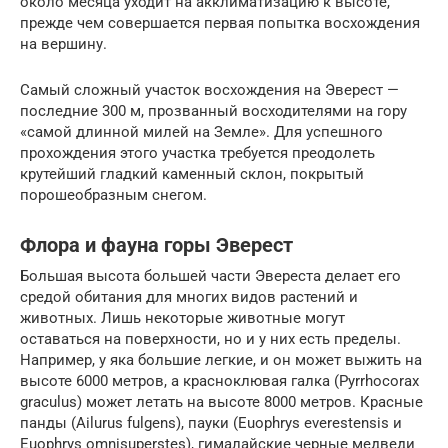
около месяца уходит на акклиматизацию к высоте,
прежде чем совершается первая попытка восхождения
на вершину.
Самый сложный участок восхождения на Эверест —
последние 300 м, прозванный восходителями на гору
«самой длинной милей на Земле». Для успешного
прохождения этого участка требуется преодолеть
крутейший гладкий каменный склон, покрытый
порошеобразным снегом.
Флора и фауна горы Эверест
Большая высота большей части Эвереста делает его
средой обитания для многих видов растений и
животных. Лишь некоторые животные могут
оставаться на поверхности, но и у них есть пределы.
Например, у яка большие легкие, и он может выжить на
высоте 6000 метров, а красноклювая галка (Pyrrhocorax
graculus) может летать на высоте 8000 метров. Красные
панды (Ailurus fulgens), пауки (Euophrys everestensis и
Euophrys omnisuperstes), гималайские черные медведи