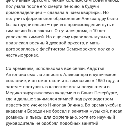
фиктивным браком с неким коллежским советником,
получала после его смерти пенсию, а будучи
домовладелицей – сдавала в наем квартиры. Но
получить формальное образование Александру было
бы затруднительно – при его происхождении путь в
гимназию был закрыт. Он учился дома, с 10 лет
увлекался химией. Но еще ему нравилась музыка,
привлекал военный духовой оркестр, и мать
договорилась с флейтистом Семеновского полка о
частных уроках.
Со временем, использовав все связи, Авдотья
Антонова смогла записать Александра в купеческое
сословие, и он смог окончить гимназию в 1850 году, а
затем – поступить в качестве вольнослушателя в
Медико-хирургическую академию в Санкт-Петербурге,
где и дальше занимался химией под руководством
известного ученого Николая Зинина. Во время учебы в
академии Бородин не бросал и занятия музыкой, писал
романсы и пьесы для фортепиано, хотя его научный
руководитель не одобрял подобных занятий.