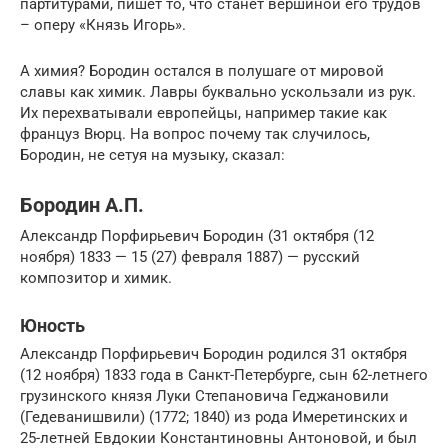
партитурами, пишет то, что станет вершиной его трудов
– оперу «Князь Игорь».
А химия? Бородин остался в полушаге от мировой
славы как химик. Лавры буквально ускользали из рук.
Их перехватывали европейцы, например такие как
француз Вюрц. На вопрос почему так случилось,
Бородин, не сетуя на музыку, сказал:
Бородин А.П.
Александр Порфирьевич Бородин (31 октября (12
ноября) 1833 — 15 (27) февраля 1887) — русский
композитор и химик.
Юность
Александр Порфирьевич Бородин родился 31 октября
(12 ноября) 1833 года в Санкт-Петербурге, сын 62-летнего
грузинского князя Луки Степановича Геджановили
(Гедеванишвили) (1772; 1840) из рода Имеретинских и
25-летней Евдокии Константиновны Антоновой, и был