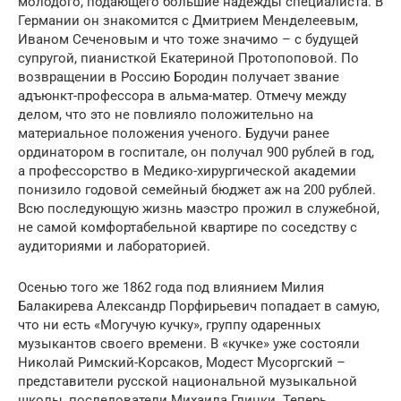
молодого, подающего большие надежды специалиста. В
Германии он знакомится с Дмитрием Менделеевым,
Иваном Сеченовым и что тоже значимо – с будущей
супругой, пианисткой Екатериной Протопоповой. По
возвращении в Россию Бородин получает звание
адъюнкт-профессора в альма-матер. Отмечу между
делом, что это не повлияло положительно на
материальное положения ученого. Будучи ранее
ординатором в госпитале, он получал 900 рублей в год,
а профессорство в Медико-хирургической академии
понизило годовой семейный бюджет аж на 200 рублей.
Всю последующую жизнь маэстро прожил в служебной,
не самой комфортабельной квартире по соседству с
аудиториями и лабораторией.
Осенью того же 1862 года под влиянием Милия
Балакирева Александр Порфирьевич попадает в самую,
что ни есть «Могучую кучку», группу одаренных
музыкантов своего времени. В «кучке» уже состояли
Николай Римский-Корсаков, Модест Мусоргский –
представители русской национальной музыкальной
школы, последователи Михаила Глинки. Теперь