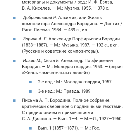
материалы и документы / ред.: И. Ф. Бэлза,
В. А. Киселев. —
М.
: Музгиз, 1955. — 378 с.
Добровенский Р.
Алхимик, или Жизнь
композитора Александра Бородина. — Диптих /
Рига: Лиесма, 1984. — 489 с., ил.
Зорина А. Г.
Александр Порфирьевич Бородин
(1833—1887). —
М.
: Музыка, 1987. — 192 с., вкл.
(Русские и советские композиторы).
Ильин М., Сегал Е.
Александр Порфирьевич
Бородин. —
М.
: Молодая гвардия, 1953. — (серия
«Жизнь замечательных людей»).
2-е изд.:
М.
: Молодая гвардия, 1957.
3-е изд.:
М.
: Правда, 1989.
Письма А. П. Бородина. Полное собрание,
критически сверенное с подлинными текстами.
С предисловием и примечаниями
С. А. Дианина. — Вып. 1—4. —
М.
—
Л.
, 1927—1950:
Вып. 1 (1857—1871). —
М.
: Гос.