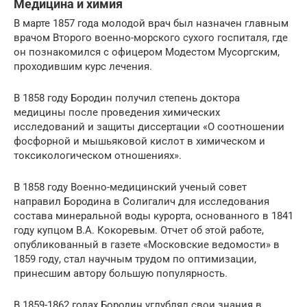
Медицина и химия
В марте 1857 года молодой врач был назначен главным
врачом Второго военно-морского сухого госпиталя, где
он познакомился с офицером Модестом Мусоргским,
проходившим курс лечения.
В 1858 году Бородин получил степень доктора
медицины после проведения химических
исследований и защиты диссертации «О соотношении
фосфорной и мышьяковой кислот в химическом и
токсикологическом отношениях».
В 1858 году Военно-медицинский ученый совет
направил Бородина в Солигалич для исследования
состава минеральной воды курорта, основанного в 1841
году купцом В.А. Кокоревым. Отчет об этой работе,
опубликованный в газете «Московские ведомости» в
1859 году, стал научным трудом по оптимизации,
принесшим автору большую популярность.
В 1859-1862 годах Бородин углублял свои знания в