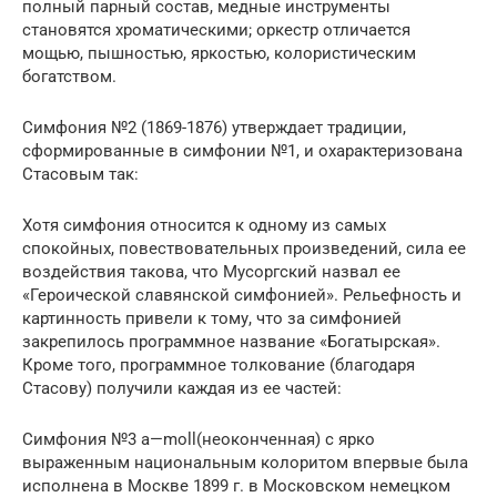
полный парный состав, медные инструменты
становятся хроматическими; оркестр отличается
мощью, пышностью, яркостью, колористическим
богатством.
Симфония №2 (1869-1876) утверждает традиции,
сформированные в симфонии №1, и охарактеризована
Стасовым так:
Хотя симфония относится к одному из самых
спокойных, повествовательных произведений, сила ее
воздействия такова, что Мусоргский назвал ее
«Героической славянской симфонией». Рельефность и
картинность привели к тому, что за симфонией
закрепилось программное название «Богатырская».
Кроме того, программное толкование (благодаря
Стасову) получили каждая из ее частей:
Симфония №3 a—moll(неоконченная) с ярко
выраженным национальным колоритом впервые была
исполнена в Москве 1899 г. в Московском немецком