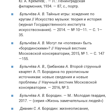
Ю. А. Кремлев; . —
Л.
: Ленинградская
филармония, 1934. — 87, с., портр.
Булычёва А. В.
Тайные игры: хождение по
кругам // Искусство музыки: теория и история
(журнал Государственного института
искусствознания). — 2014. — № 10—11. — С. 1—
35.
Булычёва А. В.
Могут ли «попевки» быть
«бородинскими»? // Научный вестник
Московской консерватории, 2015, № 1. — С. 147
—155.
Булычёва А. В., Грибанова А.
Второй струнный
квартет А. П. Бородина по рукописным
источникам: новые сведения и новые
проблемы // Научный вестник Московской
консерватории. — 2016, № 3.
Булычёва А. В.
Бородин. —
М.
: Молодая гвардия,
2017. — (серия «Жизнь замечательных людей»)
Дианин С. А.
Бородин: жизнеописание,