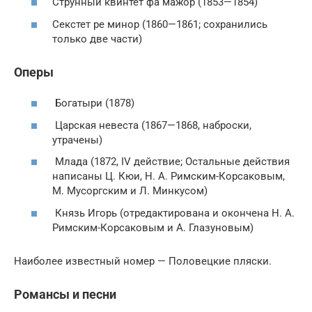
Струнный квинтет фа мажор (1853—1854)
Секстет ре минор (1860—1861; сохранились
только две части)
Оперы
Богатыри (1878)
Царская невеста (1867—1868, наброски,
утрачены)
Млада (1872, IV действие; Остальные действия
написаны Ц. Кюи, Н. А. Римским-Корсаковым,
М. Мусоргским и Л. Минкусом)
Князь Игорь (отредактирована и окончена Н. А.
Римским-Корсаковым и А. Глазуновым)
Наиболее известный номер — Половецкие пляски.
Романсы и песни