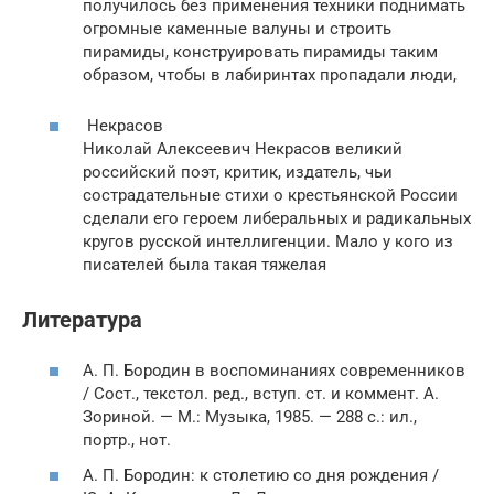
получилось без применения техники поднимать
огромные каменные валуны и строить
пирамиды, конструировать пирамиды таким
образом, чтобы в лабиринтах пропадали люди,
Некрасов
Николай Алексеевич Некрасов великий
российский поэт, критик, издатель, чьи
сострадательные стихи о крестьянской России
сделали его героем либеральных и радикальных
кругов русской интеллигенции. Мало у кого из
писателей была такая тяжелая
Литература
А. П. Бородин в воспоминаниях современников
/ Сост., текстол. ред., вступ. ст. и коммент. А.
Зориной. —
М.
: Музыка, 1985. — 288 с.: ил.,
портр., нот.
А. П. Бородин: к столетию со дня рождения /