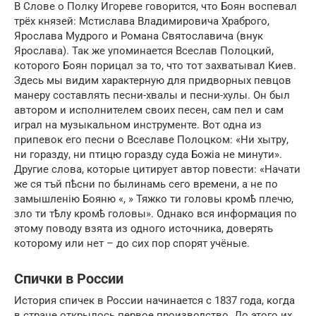
В Слове о Полку Игореве говорится, что Боян воспевал
трёх князей: Мстислава Владимировича Храброго,
Ярослава Мудрого и Романа Святославича (внук
Ярослава). Так же упоминается Всеслав Полоцкий,
которого Боян порицал за то, что тот захватывал Киев.
Здесь мы видим характерную для придворных певцов
манеру составлять песни-хвалы и песни-хулы. Он был
автором и исполнителем своих песен, сам пел и сам
играл на музыкальном инструменте. Вот одна из
припевок его песни о Всеславе Полоцком: «Ни хытру,
ни горазду, ни птицю горазду суда Божіа не минути».
Другие слова, которые цитирует автор повести: «Начати
же ся тъй пѣсни по былинамь сего времени, а не по
замышленію Бояню «, » Тяжко ти головы кромѣ плечю,
зло ти тѣлу кромѣ головы». Однако вся информация по
этому поводу взята из одного источника, доверять
которому или нет – до сих пор спорят учёные.
Спички в России
История спичек в России начинается с 1837 года, когда
в стране открылось первое производство. До этого их