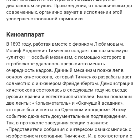
диапазоном звуков. Произведения, от классических до
современных, органично звучат в исполнении этой
усовершенствованной гармоники.
Киноаппарат
В 1893 году, работая вместе с физиком Любимовым,
Иосиф Андреевич Тимченко создает так называемую
«улитку» — особый механизм, с помощью которого в
стробоскопе удавалось прерывисто менять
очередность кадров. Данный механизм позже лег в
основу кинетоскопа, который Тимченко разрабатывает
совместно с инженером Фрейденбергом. Демонстрация
кинетоскопа состоялась в следующем году на съезде
русских врачей и естествоиспытателей. Были показаны
две ленты: «Копьеметатель» и «Скачущий всадник»,
которые были сняты на Одесском ипподроме. Этому
событию даже есть документальные подтверждения.
Так, в протоколе заседания секции значится:
«Представители собрания с интересом ознакомились с
изобретением господина Тимченко. И, в соответствии с