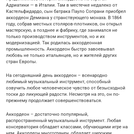
Адриатики — в Италии. Там в местечке недалеко от
Кастельфидардо, сын батрака Пауло Сопрани приобрел
аккордеон Демиана у странствующего монаха. В 1864
году, собрав местных столяров-плотников, он открыл
мастерскую, а позднее и фабрику, где занимался не
только производством инструментов, но и их
модернизацией. Так родилась аккордеонная
промышленность. Аккордеон быстро завоевывал
любовь не только итальянцев, но и жителей других
стран Европы.
На сегодняшний день аккордеон – всенародно
любимый музыкальный инструмент, способный
озвучить любое человеческое чувство от безысходной
тоски до ликующей радости. Несмотря на это, он по-
прежнему продолжает совершенствоваться.
Аккордеон – достаточно популярный,
распространенный музыкальный инструмент. Любая
консерватория обладает классами, обучающими игре на
нем. Аккордеон многогранен, обладает широким