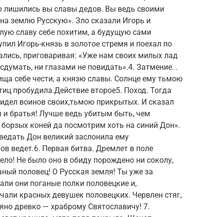
о лишились вы славы дедов. Вы ведь своими
на землю Русскую». Зло сказали Игорь и
лую славу себе похитим, а будущую сами
упил Игорь-князь в золотое стремя и поехал по
ались, приговаривая: «Уже нам своих милых лад
думать, ни глазами не повидать».4. Затмение. .
 ища себе чести, а князю славы. Солнце ему тьмою
тиц пробудила.Действие второе5. Поход. Тогда
увидел воинов своих,тьмою прикрытых. И сказал
 и братья! Лучше ведь убитым быть, чем
а борзых коней да посмотрим хоть на синий Дон».
тведать Дон великий заслонила ему
ов ведет.6. Первая битва. Дремлет в поле
ело! Не было оно в обиду порождено ни соколу,
ганый половец! О Русская земля! Ты уже за
али они поганые полки половецкие и,
чали красных девушек половецких. Червлен стяг,
ряно древко — храброму Святославичу! 7.