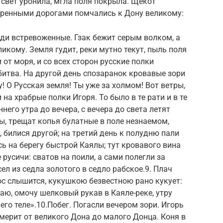
 свет уронила, мгла поля покрыла. Щекот
оренными дорогами помчались к Дону великому:
еди встревоженные. Гзак бежит серым волком, а
икому. Земля гудит, реки мутно текут, пыль поля
 от моря, и со всех сторон русские полки
 битва. На другой день спозаранок кровавые зори
! О Русская земля! Ты уже за холмом! Вот ветры,
на храбрые полки Игоря. То было в те рати и в те
ннего утра до вечера, с вечера до света летят
ы, трещат копья булатные в поле незнаемом,
 билися другой; на третий день к полудню пали
сь на берегу быстрой Каялы; тут кровавого вина
 русичи: сватов на поили, а сами полегли за
ел из седла золотого в седло рабское.9. Плач
ос слышится, кукушкою безвестною рано кукует:
ю, омочу шелковый рукав в Каяле-реке, утру
го теле».10.Побег. Погасли вечером зори. Игорь
 мерит от великого Дона до малого Донца. Коня в