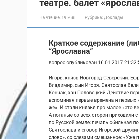
театре. балет «яросла
На чтение:
19 мин
Рубрика:
Доклады
Краткое содержание (ли
“Ярославна”
вопрос опубликован 16.01.2017 21:32:
Игорь, князь Новгород-Северский. Еф
Владимир, сын Игоря. Святослав Вели
Кончак, хан Половецкий.Действие перв
вспоминая первые времена и первых кн
же». И стали князья про малое «это в
А поганые со всех сторон приходили 
по Русской земле; печаль обильная п
Святослава и сговор Игоревой дружи
слово», со слезами смешанное: «Уже п