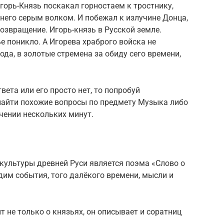
горь-Князь поскакал горностаем к тростнику,
 него серым волком. И побежал к излучине Донца,
озвращение. Игорь-князь в Русской земле.
е поникло. А Игорева храброго войска не
пода, в золотые стремена за обиду сего времени,
ета или его просто нет, то попробуй
 найти похожие вопросы по предмету Музыка либо
ечении нескольких минут.
ультуры древней Руси является поэма «Слово о
дим события, того далёкого времени, мысли и
т не только о князьях, он описывает и соратниц