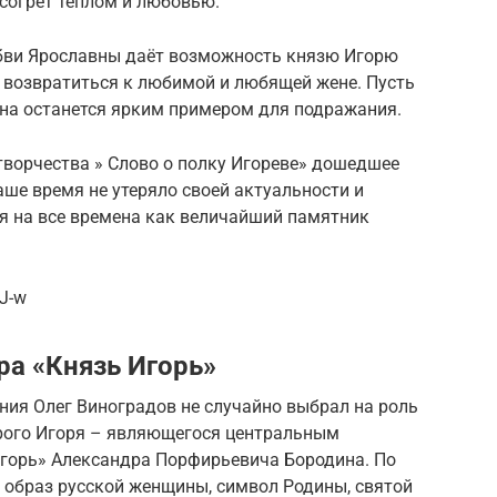
 согрет теплом и любовью.
ви Ярославны даёт возможность князю Игорю
и возвратиться к любимой и любящей жене. Пусть
на останется ярким примером для подражания.
творчества » Слово о полку Игореве» дошедшее
аше время не утеряло своей актуальности и
ся на все времена как величайший памятник
J-w
ра «Князь Игорь»
ния Олег Виноградов не случайно выбрал на роль
брого Игоря – являющегося центральным
горь» Александра Порфирьевича Бородина. По
 образ русской женщины, символ Родины, святой