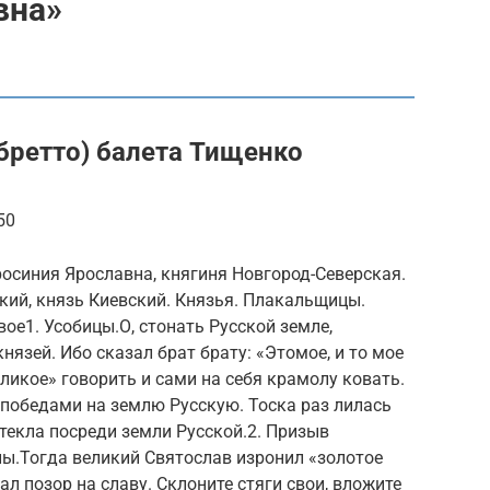
вна»
бретто) балета Тищенко
50
росиния Ярославна, княгиня Новгород-Северская.
кий, князь Киевский. Князья. Плакальщицы.
ое1. Усобицы.О, стонать Русской земле,
язей. Ибо сказал брат брату: «Этомое, и то мое
еликое» говорить и сами на себя крамолу ковать.
с победами на землю Русскую. Тоска раз лилась
отекла посреди земли Русской.2. Призыв
ны.Тогда великий Святослав изронил «золотое
ал позор на славу. Склоните стяги свои, вложите