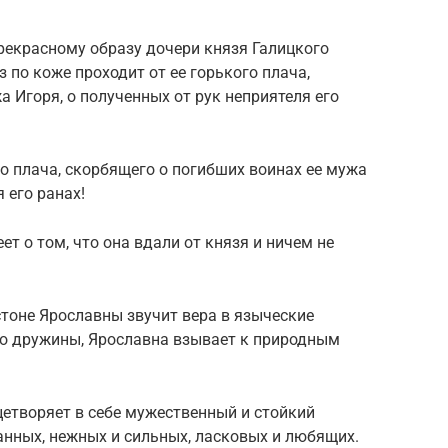
рекрасному образу дочери князя Галицкого
з по коже проходит от ее горького плача,
 Игоря, о полученных от рук неприятеля его
го плача, скорбящего о погибших воинах ее мужа
 его ранах!
т о том, что она вдали от князя и ничем не
стоне Ярославны звучит вера в языческие
го дружины, Ярославна взывает к природным
етворяет в себе мужественный и стойкий
анных, нежных и сильных, ласковых и любящих.