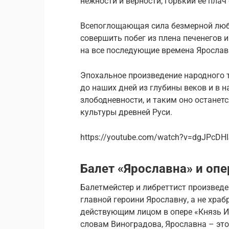
нежности и верности, горький ее плач
Всепоглощающая сила безмерной люб
совершить побег из плена печенегов 
на все последующие времена Ярослав
Эпохальное произведение народного 
до наших дней из глубины веков и в н
злободневности, и таким оно останет
культуры древней Руси.
https://youtube.com/watch?v=dgJPcDHl
Балет «Ярославна» и опе
Балетмейстер и либреттист произведе
главной героини Ярославну, а не хра
действующим лицом в опере «Князь И
словам Виноградова, Ярославна – это