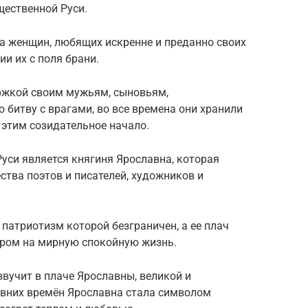
щественной Руси.
а женщин, любящих искренне и преданно своих
и их с поля брани.
ржкой своим мужьям, сыновьям,
битву с врагами, во все времена они хранили
 этим созидательное начало.
уси является княгиня Ярославна, которая
тва поэтов и писателей, художников и
патриотизм которой безграничен, а ее плач
ором на мирную спокойную жизнь.
звучит в плаче Ярославны, великой и
авних времён Ярославна стала символом