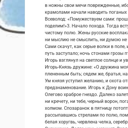
в ножны свои мечи поврежденные, иб
крамолами начали наводить поганых 
Всеволод: «Помужествуем сами: прош
поделим!»3. Начало похода. Тогда вст
чистому полю. Жены русские восплак
ни мыслию не смыслить, ни думою не с
Сами скачут, как серые волки в поле,
путь заступало; ночь стонами грозы п
Игорь взглянул на светлое солнце и 
Игорь-Князь дружине: «О дружина моя
плененным быть; сядем же, братья, н
Ум князя уступил желанию, и охота о
предзнаменование. Игорь к Дону воин
Олегово храброе гнездо. Далеко залет
ни кречету, ни тебе, черный ворон, по
холмом. Спозаранок в пятницу потопт
рассыпавшись стрелами по полю, пом
белая хоругвь, червлена челка, сереб