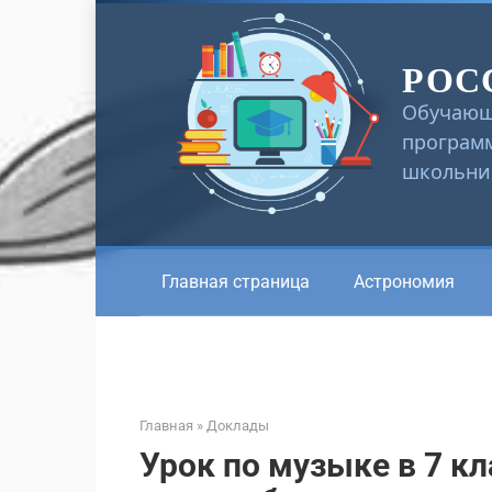
Перейти
к
РОС
контенту
Обучающ
программ
школьник
Главная страница
Астрономия
Главная
»
Доклады
Урок по музыке в 7 к