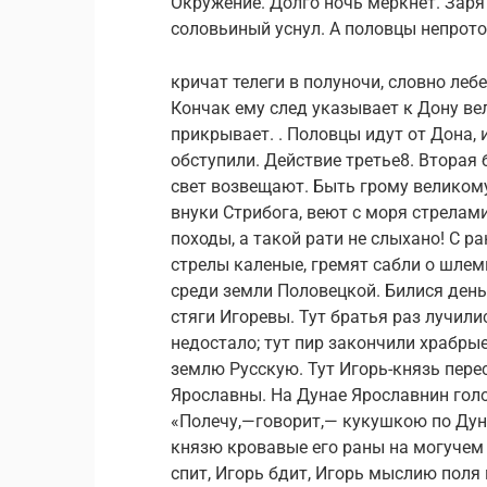
Окружение. Долго ночь меркнет. Заря
соловьиный уснул. А половцы непрот
кричат телеги в полуночи, словно леб
Кончак ему след указывает к Дону вел
прикрывает. . Половцы идут от Дона, и
обступили. Действие третье8. Вторая
свет возвещают. Быть грому великому
внуки Стрибога, веют с моря стрелами 
походы, а такой рати не слыхано! С ра
стрелы каленые, гремят сабли о шлем
среди земли Половецкой. Билися день,
стяги Игоревы. Тут братья раз лучили
недостало; тут пир закончили храбрые
землю Русскую. Тут Игорь-князь перес
Ярославны. На Дунае Ярославнин гол
«Полечу,—говорит,— кукушкою по Дуна
князю кровавые его раны на могучем е
спит, Игорь бдит, Игорь мыслию поля