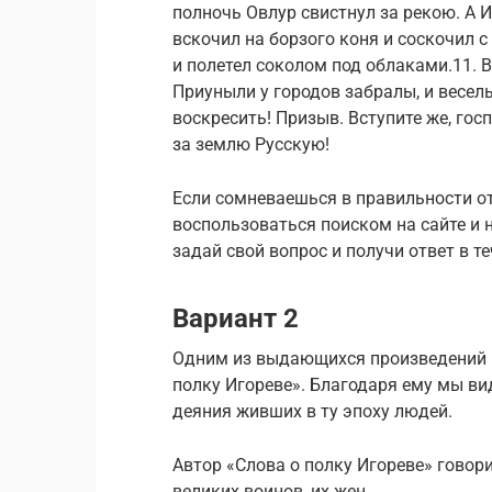
полночь Овлур свистнул за рекою. А И
вскочил на борзого коня и соскочил с
и полетел соколом под облаками.11. В
Приуныли у городов забралы, и весель
воскресить! Призыв. Вступите же, гос
за землю Русскую!
Если сомневаешься в правильности отв
воспользоваться поиском на сайте и
задай свой вопрос и получи ответ в т
Вариант 2
Одним из выдающихся произведений к
полку Игореве». Благодаря ему мы ви
деяния живших в ту эпоху людей.
Автор «Слова о полку Игореве» говори
великих воинов, их жен.