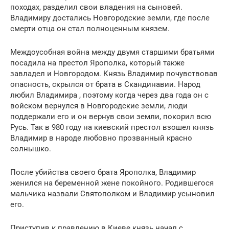
походах, разделил свои владения на сыновей.
Владимиру достались Новгородские земли, где после
смерти отца он стал полноценным князем.
Междоусобная война между двумя старшими братьями
посадила на престол Ярополка, который также
завладел и Новгородом. Князь Владимир почувствовав
опасность, скрылся от брата в Скандинавии. Народ
любил Владимира , поэтому когда через два года он с
войском вернулся в Новгородские земли, люди
поддержали его и он вернув свои земли, покорил всю
Русь. Так в 980 году на киевский престол взошел князь
Владимир в народе любовно прозванный красно
солнышко.
После убийства своего брата Ярополка, Владимир
женился на беременной жене покойного. Родившегося
мальчика назвали Святополком и Владимир усыновил
его.
Приступив к правлению в Киеве князь начал с