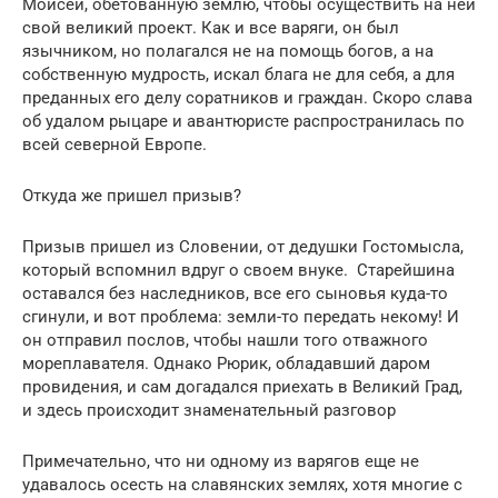
Моисей, обетованную землю, чтобы осуществить на ней
свой великий проект. Как и все варяги, он был
язычником, но полагался не на помощь богов, а на
собственную мудрость, искал блага не для себя, а для
преданных его делу соратников и граждан. Скоро слава
об удалом рыцаре и авантюристе распространилась по
всей северной Европе.
Откуда же пришел призыв?
Призыв пришел из Словении, от дедушки Гостомысла,
который вспомнил вдруг о своем внуке. Старейшина
оставался без наследников, все его сыновья куда-то
сгинули, и вот проблема: земли-то передать некому! И
он отправил послов, чтобы нашли того отважного
мореплавателя. Однако Рюрик, обладавший даром
провидения, и сам догадался приехать в Великий Град,
и здесь происходит знаменательный разговор
Примечательно, что ни одному из варягов еще не
удавалось осесть на славянских землях, хотя многие с