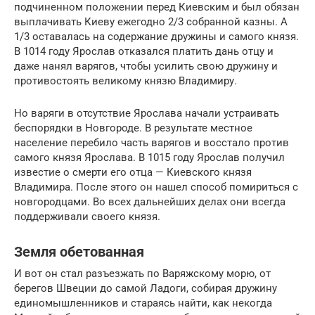
подчиненном положении перед Киевским и был обязан
выплачивать Киеву ежегодно 2/3 собранной казны. А
1/3 оставалась на содержание дружины и самого князя.
В 1014 году Ярослав отказался платить дань отцу и
даже нанял варягов, чтобы усилить свою дружину и
противостоять великому князю Владимиру.
Но варяги в отсутствие Ярослава начали устраивать
беспорядки в Новгороде. В результате местное
население перебило часть варягов и восстало против
самого князя Ярослава. В 1015 году Ярослав получил
известие о смерти его отца — Киевского князя
Владимира. После этого он нашел способ помириться с
новгородцами. Во всех дальнейших делах они всегда
поддерживали своего князя.
Земля обетованная
И вот он стал разъезжать по Варяжскому морю, от
берегов Швеции до самой Ладоги, собирая дружину
единомышленников и стараясь найти, как некогда