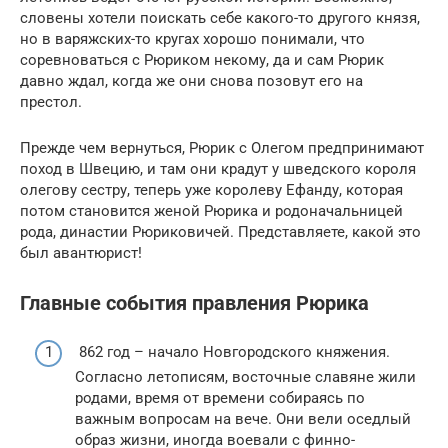
словены хотели поискать себе какого-то другого князя,
но в варяжских-то кругах хорошо понимали, что
соревноваться с Рюриком некому, да и сам Рюрик
давно ждал, когда же они снова позовут его на
престол.
Прежде чем вернуться, Рюрик с Олегом предпринимают
поход в Швецию, и там они крадут у шведского короля
олегову сестру, теперь уже королеву Ефанду, которая
потом становится женой Рюрика и родоначальницей
рода, династии Рюриковичей. Представляете, какой это
был авантюрист!
Главные события правления Рюрика
862 год – начало Новгородского княжения.
Согласно летописям, восточные славяне жили
родами, время от времени собираясь по
важным вопросам на вече. Они вели оседлый
образ жизни, иногда воевали с финно-