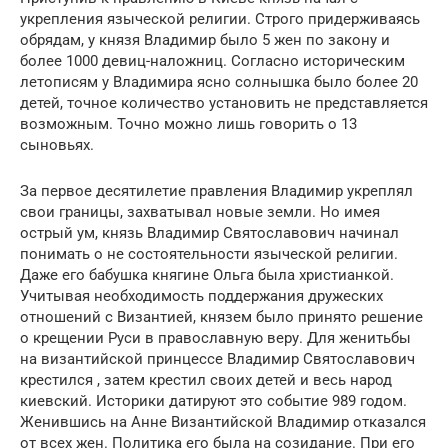
укрепления языческой религии. Строго придерживаясь
обрядам, у князя Владимир было 5 жен по закону и
более 1000 девиц-наложниц. Согласно историческим
летописям у Владимира ясно солнышка было более 20
детей, точное количество установить не представляется
возможным. Точно можно лишь говорить о 13
сыновьях.
За первое десятилетие правления Владимир укреплял
свои границы, захватывал новые земли. Но имея
острый ум, князь Владимир Святославович начинал
понимать о не состоятельности языческой религии.
Даже его бабушка княгине Ольга была христианкой.
Учитывая необходимость поддержания дружеских
отношений с Византией, князем было принято решение
о крещении Руси в православную веру. Для женитьбы
на византийской принцессе Владимир Святославович
крестился , затем крестил своих детей и весь народ
киевский. Историки датируют это событие 989 годом.
Женившись на Анне Византийской Владимир отказался
от всех жен. Политика его была на созидание. При его