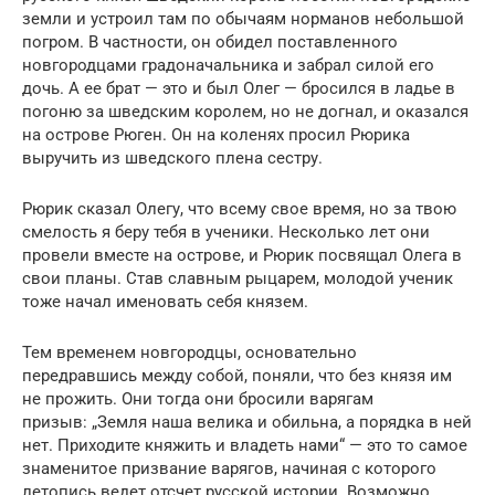
земли и устроил там по обычаям норманов небольшой
погром. В частности, он обидел поставленного
новгородцами градоначальника и забрал силой его
дочь. А ее брат — это и был Олег — бросился в ладье в
погоню за шведским королем, но не догнал, и оказался
на острове Рюген. Он на коленях просил Рюрика
выручить из шведского плена сестру.
Рюрик сказал Олегу, что всему свое время, но за твою
смелость я беру тебя в ученики. Несколько лет они
провели вместе на острове, и Рюрик посвящал Олега в
свои планы. Став славным рыцарем, молодой ученик
тоже начал именовать себя князем.
Тем временем новгородцы, основательно
передравшись между собой, поняли, что без князя им
не прожить. Они тогда они бросили варягам
призыв: „Земля наша велика и обильна, а порядка в ней
нет. Приходите княжить и владеть нами“ — это то самое
знаменитое призвание варягов, начиная с которого
летопись ведет отсчет русской истории. Возможно,