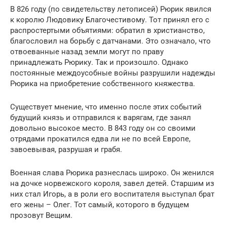
В 826 году (по свидетельству летописей) Рюрик явился
к королю Людовику Благочестивому. Тот принял его с
распростертыми объятиями: обратил в христианство,
благословил на борьбу с датчанами. Это означало, что
отвоеванные назад земли могут по праву
принадлежать Рюрику. Так и произошло. Однако
постоянные междоусобные войны разрушили надежды
Рюрика на приобретение собственного княжества.
Существует мнение, что именно после этих событий
будущий князь и отправился к варягам, где занял
довольно высокое место. В 843 году он со своими
отрядами прокатился едва ли не по всей Европе,
завоевывая, разрушая и грабя.
Военная слава Рюрика разнеслась широко. Он женился
на дочке норвежского короля, завел детей. Старшим из
них стал Игорь, а в роли его воспитателя выступал брат
его жены – Олег. Тот самый, которого в будущем
прозовут Вещим.