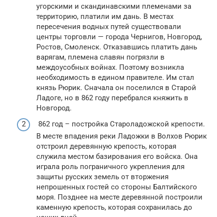
угорскими и скандинавскими племенами за
территорию, платили им дань. В местах
пересечения водных путей существовали
центры торговли — города Чернигов, Новгород,
Ростов, Смоленск. Отказавшись платить дань
варягам, племена славян погрязли в
междоусобных войнах. Поэтому возникла
необходимость в едином правителе. Им стал
князь Рюрик. Сначала он поселился в Старой
Ладоге, но в 862 году перебрался княжить в
Новгород.
862 год – постройка Староладожской крепости.
В месте впадения реки Ладожки в Волхов Рюрик
отстроил деревянную крепость, которая
служила местом базирования его войска. Она
играла роль пограничного укрепления для
защиты русских земель от вторжения
непрошенных гостей со стороны Балтийского
моря. Позднее на месте деревянной построили
каменную крепость, которая сохранилась до