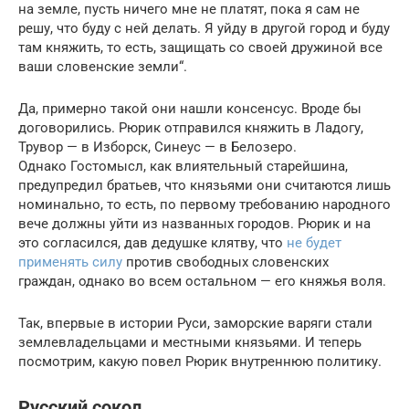
на земле, пусть ничего мне не платят, пока я сам не
решу, что буду с ней делать. Я уйду в другой город и буду
там княжить, то есть, защищать со своей дружиной все
ваши словенские земли“.
Да, примерно такой они нашли консенсус. Вроде бы
договорились. Рюрик отправился княжить в Ладогу,
Трувор — в Изборск, Синеус — в Белозеро.
Однако Гостомысл, как влиятельный старейшина,
предупредил братьев, что князьями они считаются лишь
номинально, то есть, по первому требованию народного
вече должны уйти из названных городов. Рюрик и на
это согласился, дав дедушке клятву, что
не будет
применять силу
против свободных словенских
граждан, однако во всем остальном — его княжья воля.
Так, впервые в истории Руси, заморские варяги стали
землевладельцами и местными князьями. И теперь
посмотрим, какую повел Рюрик внутреннюю политику.
Русский сокол