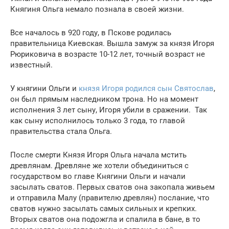
Княгиня Ольга немало познала в своей жизни.
Все началось в 920 году, в Пскове родилась
правительница Киевская. Вышла замуж за князя Игоря
Рюриковича в возрасте 10-12 лет, точный возраст не
известный.
У княгини Ольги и
князя Игоря родился сын Святослав
,
он был прямым наследником трона. Но на момент
исполнения 3 лет сыну, Игоря убили в сражении. Так
как сыну исполнилось только 3 года, то главой
правительства стала Ольга.
После смерти Князя Игоря Ольга начала мстить
древлянам. Древляне же хотели объединиться с
государством во главе Княгини Ольги и начали
засылать сватов. Первых сватов она закопала живьем
и отправила Малу (правителю древлян) послание, что
сватов нужно засылать самых сильных и крепких.
Вторых сватов она подожгла и спалила в бане, в то