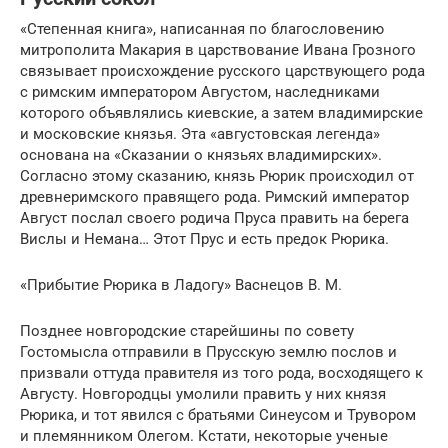
«Степенная книга», написанная по благословению
митрополита Макария в царствование Ивана Грозного
связывает происхождение русского царствующего рода
с римским императором Августом, наследниками
которого объявлялись киевские, а затем владимирские
и московские князья. Эта «августовская легенда»
основана на «Сказании о князьях владимирских».
Согласно этому сказанию, князь Рюрик происходил от
древнеримского правящего рода. Римский император
Август послал своего родича Пруса править на берега
Вислы и Немана… Этот Прус и есть предок Рюрика.
«Прибытие Рюрика в Ладогу» Васнецов В. М.
Позднее новгородские старейшины по совету
Гостомысла отправили в Прусскую землю послов и
призвали оттуда правителя из того рода, восходящего к
Августу. Новгородцы умолили править у них князя
Рюрика, и тот явился с братьями Синеусом и Трувором
и племянником Олегом. Кстати, некоторые ученые