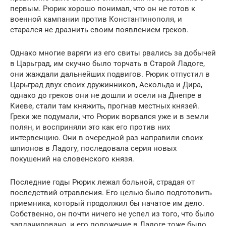
первым. Рюрик хорошо понимал, что он не готов к
военной кампании против Константинополя, и
старался не дразнить своим появлением греков.
Однако многие варяги из его свиты рвались за добычей
в Царьград, им скучно было торчать в Старой Ладоге,
они жаждали дальнейших подвигов. Рюрик отпустил в
Царьград двух своих дружинников, Аскольда и Дира,
однако до греков они не дошли и осели на Днепре в
Киеве, стали там княжить, прогнав местных князей.
Греки же подумали, что Рюрик ворвался уже и в земли
полян, и восприняли это как его против них
интервенцию. Они в очередной раз направили своих
шпионов в Ладогу, последовала серия новых
покушений на словенского князя.
Последние годы Рюрик лежал больной, страдая от
последствий отравления. Его целью было подготовить
приемника, который продолжил бы начатое им дело.
Собственно, он почти ничего не успел из того, что было
запланировано, и его положение в Ладоге тоже было