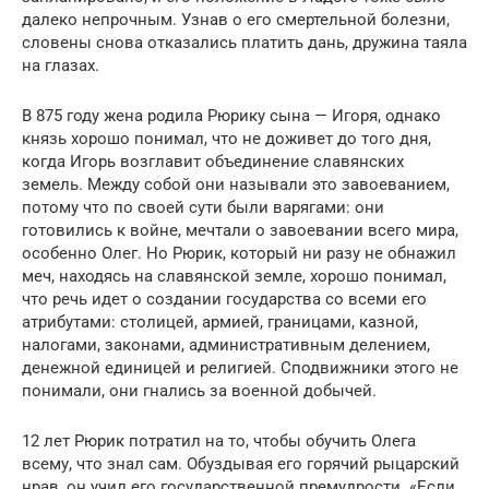
далеко непрочным. Узнав о его смертельной болезни,
словены снова отказались платить дань, дружина таяла
на глазах.
В 875 году жена родила Рюрику сына — Игоря, однако
князь хорошо понимал, что не доживет до того дня,
когда Игорь возглавит объединение славянских
земель. Между собой они называли это завоеванием,
потому что по своей сути были варягами: они
готовились к войне, мечтали о завоевании всего мира,
особенно Олег. Но Рюрик, который ни разу не обнажил
меч, находясь на славянской земле, хорошо понимал,
что речь идет о создании государства со всеми его
атрибутами: столицей, армией, границами, казной,
налогами, законами, административным делением,
денежной единицей и религией. Сподвижники этого не
понимали, они гнались за военной добычей.
12 лет Рюрик потратил на то, чтобы обучить Олега
всему, что знал сам. Обуздывая его горячий рыцарский
нрав, он учил его государственной премудрости. «Если