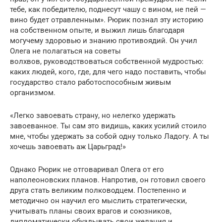
тебе, как победителю, поднесут чашу с вином, не пей —
вино будет отравленным». Рюрик познал эту историю
на собственном опыте, и выжил лишь благодаря
могучему здоровью и знанию противоядий. Он учил
Олега не полагаться на советы
волхвов, руководствоваться собственной мудростью:
каких людей, кого, где, для чего надо поставить, чтобы
государство стало работоспособным живым
организмом.
«Легко завоевать страну, но нелегко удержать
завоеванное. Ты сам это видишь, каких усилий стоило
мне, чтобы удержать за собой одну только Ладогу. А ты
хочешь завоевать аж Царьград!»
Однако Рюрик не отговаривал Олега от его
наполеоновских планов. Напротив, он готовил своего
друга стать великим полководцем. Постепенно и
методично он научил его мыслить стратегически,
учитывать планы своих врагов и союзников,
дипломатически обуздывать свои желания и