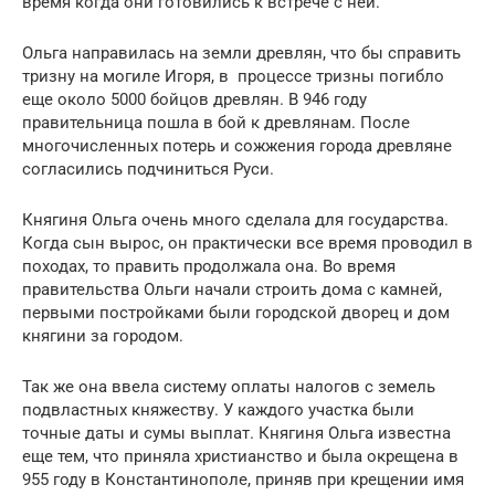
время когда они готовились к встрече с ней.
Ольга направилась на земли древлян, что бы справить
тризну на могиле Игоря, в процессе тризны погибло
еще около 5000 бойцов древлян. В 946 году
правительница пошла в бой к древлянам. После
многочисленных потерь и сожжения города древляне
согласились подчиниться Руси.
Княгиня Ольга очень много сделала для государства.
Когда сын вырос, он практически все время проводил в
походах, то править продолжала она. Во время
правительства Ольги начали строить дома с камней,
первыми постройками были городской дворец и дом
княгини за городом.
Так же она ввела систему оплаты налогов с земель
подвластных княжеству. У каждого участка были
точные даты и сумы выплат. Княгиня Ольга известна
еще тем, что приняла христианство и была окрещена в
955 году в Константинополе, приняв при крещении имя