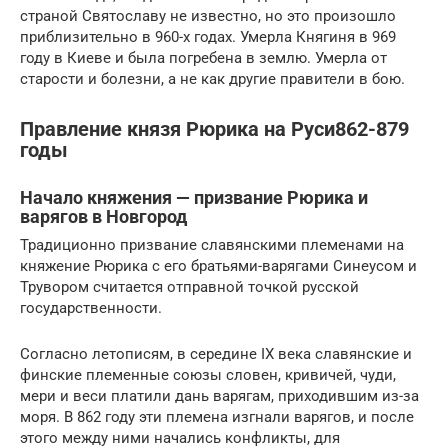
страной Святославу не известно, но это произошло
приблизительно в 960-х годах. Умерла Княгиня в 969
году в Киеве и была погребена в землю. Умерла от
старости и болезни, а не как другие правители в бою.
Правление князя Рюрика на Руси862-879
годы
Начало княжения — призвание Рюрика и
варягов в Новгород
Традиционно призвание славянскими племенами на
княжение Рюрика с его братьями-варягами Синеусом и
Трувором считается отправной точкой русской
государственности.
Согласно летописям, в середине IX века славянские и
финские племенные союзы словен, кривичей, чуди,
мери и веси платили дань варягам, приходившим из-за
моря. В 862 году эти племена изгнали варягов, и после
этого между ними начались конфликты, для