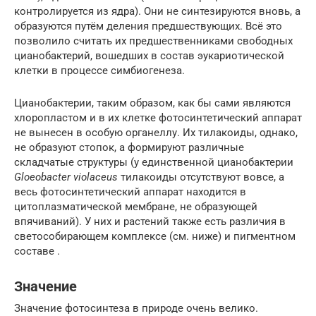
контролируется из ядра). Они не синтезируются вновь, а
образуются путём деления предшествующих. Всё это
позволило считать их предшественниками свободных
цианобактерий, вошедших в состав эукариотической
клетки в процессе симбиогенеза.
Цианобактерии, таким образом, как бы сами являются
хлоропластом и в их клетке фотосинтетический аппарат
не вынесен в особую органеллу. Их тилакоиды, однако,
не образуют стопок, а формируют различные
складчатые структуры (у единственной цианобактерии
Gloeobacter violaceus
тилакоиды отсутствуют вовсе, а
весь фотосинтетический аппарат находится в
цитоплазматической мембране, не образующей
впячиваний). У них и растений также есть различия в
светособирающем комплексе (см. ниже) и пигментном
составе .
Значение
Значение фотосинтеза в природе очень велико.