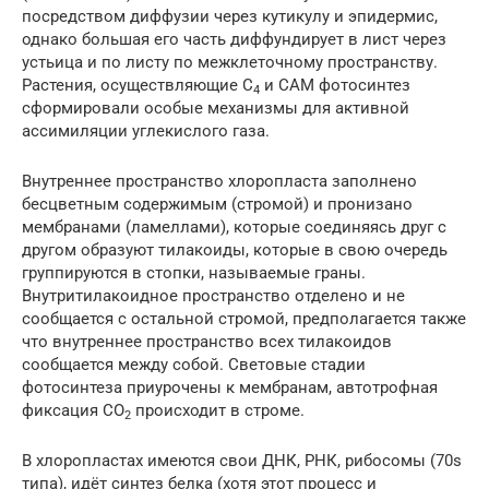
посредством диффузии через кутикулу и эпидермис,
однако большая его часть диффундирует в лист через
устьица и по листу по межклеточному пространству.
Растения, осуществляющие С
и CAM фотосинтез
4
сформировали особые механизмы для активной
ассимиляции углекислого газа.
Внутреннее пространство хлоропласта заполнено
бесцветным содержимым (стромой) и пронизано
мембранами (ламеллами), которые соединяясь друг с
другом образуют тилакоиды, которые в свою очередь
группируются в стопки, называемые граны.
Внутритилакоидное пространство отделено и не
сообщается с остальной стромой, предполагается также
что внутреннее пространство всех тилакоидов
сообщается между собой. Световые стадии
фотосинтеза приурочены к мембранам, автотрофная
фиксация CO
происходит в строме.
2
В хлоропластах имеются свои ДНК, РНК, рибосомы (70s
типа), идёт синтез белка (хотя этот процесс и