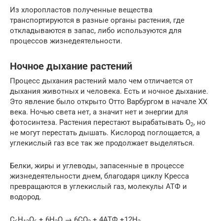
Из хлоропластов полученные вещества
транспортируются в разные органы растения, где
откладываются в запас, либо используются для
процессов жизнедеятельности.
Ночное дыхание растений
Процесс дыхания растений мало чем отличается от
дыхания животных и человека. Есть и ночное дыхание.
Это явление было открыто Отто Варбургом в начале XX
века. Ночью света нет, а значит нет и энергии для
фотосинтеза. Растения перестают вырабатывать O
, но
2
не могут перестать дышать. Кислород поглощается, а
углекислый газ все так же продолжает выделяться.
Белки, жиры и углеводы, запасенные в процессе
жизнедеятельности днем, благодаря циклу Кресса
превращаются в углекислый газ, молекулы АТФ и
водород.
C
H
O
+ 6H
O → 6CO
+ 4ATФ +12H