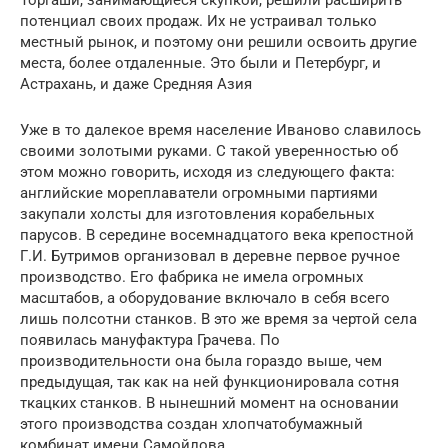
потенциал своих продаж. Их не устраивал только
местный рынок, и поэтому они решили освоить другие
места, более отдаленные. Это были и Петербург, и
Астрахань, и даже Средняя Азия
Уже в то далекое время население Иваново славилось
своими золотыми руками. С такой уверенностью об
этом можно говорить, исходя из следующего факта:
английские мореплаватели огромными партиями
закупали холсты для изготовления корабельных
парусов. В середине восемнадцатого века крепостной
Г.И. Бутримов организовал в деревне первое ручное
производство. Его фабрика не имела огромных
масштабов, а оборудование включало в себя всего
лишь полсотни станков. В это же время за чертой села
появилась мануфактура Грачева. По
производительности она была гораздо выше, чем
предыдущая, так как на ней функционировала сотня
ткацких станков. В нынешний момент на основании
этого производства создан хлопчатобумажный
комбинат имени Самойлова.