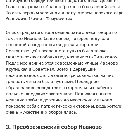
датируются серединой шестнадцатого века. Деревня
была подарком от Иоанна Грозного брату своей жены.
То есть первым хозяином и получателем царского дара
был князь Михаил Темрюкович.
Опись тридцатого года семнадцатого века говорит о
том, что Иваново было селом, которое получало
основной доход с производства и торговли.
Составляющей населенного пункта была также
монастырская слободка под названием «Питыкино».
Подле нее начинаются современные улицы Иваново –
Крутицкая и Советская. Всего в деревушке
насчитывалось сто двадцать три хозяйства, из них
тридцать четыре были пустыми. Последние
образовались вследствие разорительных набегов
польско-шведских захватчиков. Польская шляхта
нещадно грабила деревню, но население Иваново
показало себя с патриотической стороны, ведь жители
очень мужественно оборонялись.
3. Преображенский собор Иваново