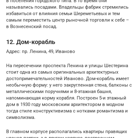
в поселения городского типа. В то время они
назывались посадами. Владельцы фабрик стремились
избавиться от влияния семьи Шереметьевых и тем
самым переместить центр рыночной торговли к себе –
в Вознесенский посад.
12. Дом-корабль
Адрес: пр. Ленина, 49, Иваново
На пересечении проспекта Ленина и улицы Шестерина
стоит одна из самых оригинальных архитектурных
достопримечательностей Иваново. Дом-корабль имеет
необычную форму: у него закругленная стена, балконы с
металлическими поручнями и 8-этажная башня,
напоминающая корму корабля. Построен 5-и этажный
дом в 1930 году московским архитектором в модном
тогда стиле конструктивизма с нотками романтизма и
символизма.
В главном корпусе располагались квартиры правящих
членов партии, а в другом корпусе, построенном