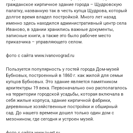
гражданское кирпичное здание города – Щудровскую
палатку, названную так в честь купца Щудрова, который
долгое время владел постройкой. Много лет назад
именно здесь находился административный центр села
Иваново, в здании хранились важные документы,
записные книги, а также это было рабочее место
приказчика – управляющего селом.
фото с сайта www.ivanovograd.ru
Пользуется популярность у гостей города Дом-музей
Бубновых, построенный в 1860 г. как жилой для семьи
купцов Бубновых. Это здание является памятником
архитектуры 19 века. Первоначально оно располагалось
на территории городской усадьбы, которая включала в
себя жилые корпуса, здание кирпичной фабрики,
деревянные хозяйственные постройки и обширный
сад. До нашего времени дошел только один дом с
мезонином, где сегодня и устроен музей.
фото с сайта www.iv-art.ru