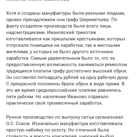
Хотя и созданы мануфактуры были разными людьми,
однако принадлежали они графу Шереметьеву. По
факту создатели производств были всего лишь
надсмотрщиками. Ивановский трикотаж
изготавливался как пришлыми крестьянами, которых
отпускали помещики на заработки, так и местными
жителями, у которых не было другого источника
заработка. Самым удивительным было то, что за
предоставленную возможность заниматься ремеслом
трудящиеся платили графу достаточно высокий оброк.
Он составлял пятнадцать рублей на одну рабочую душу.
С прекрасной половины брали оброк в виде пряжи. В
это же время среднероссийские платежи равнялись
пяти рублям. Но население Иваново отдавало
практически свой трехмесячный заработок.
Ручное производство по выпуску ситца организовал
О.С. Соков. Изначально мануфактура изготавливала
простую набойку по холсту. Но отличной была
стойкость и яркость красителей, широкий выбор