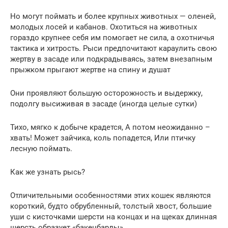
Но могут поймать и более крупных животных — оленей,
молодых лосей и кабанов. Охотиться на животных
гораздо крупнее себя им помогает не сила, а охотничья
тактика и хитрость. Рыси предпочитают караулить свою
жертву в засаде или подкрадываясь, затем внезапным
прыжком прыгают жертве на спину и душат
Они проявляют большую осторожность и выдержку,
подолгу высиживая в засаде (иногда целые сутки)
Тихо, мягко к добыче крадется, А потом неожиданно –
хвать! Может зайчика, коль попадется, Или птичку
лесную поймать.
Как же узнать рысь?
Отличительными особенностями этих кошек являются
короткий, будто обрубленный, толстый хвост, большие
уши с кисточками шерсти на концах и на щеках длинная
шерсть образует «бакенбарды».