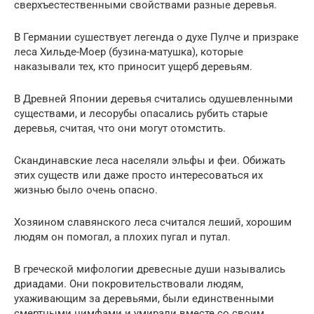
сверхъестественными свойствами разные деревья.
В Германии сушествует легенда о духе Пулче и призраке
леса Хильде-Моер (бузина-матушка), которые
наказывали тех, кто приносит ущерб деревьям.
В Древней Японии деревья считались одушевленными
существами, и лесорубы опасались рубить старые
деревья, считая, что они могут отомстить.
Скандинавские леса населяли эльфы и феи. Обижать
этих существ или даже просто интересоваться их
жизнью было очень опасно.
Хозяином славянского леса считался леший, хорошим
людям он помогал, а плохих пугал и путал.
В греческой мифологии древесные души назывались
дриадами. Они покровительствовали людям,
ухаживающим за деревьями, были единственными
смертными нимфами и умирали вместе со своим