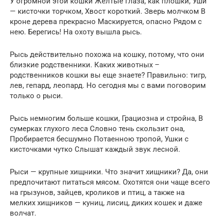
У огромной этой кошки Желтые глаза, как плошки, Уши
— кисточки торчком, Хвост короткий. Зверь молчком В
кроне дерева прекрасно Маскируется, опасно Рядом с
нею. Берегись! На охоту вышла рысь.
Рысь действительно похожа на кошку, потому, что они
близкие родственники. Каких животных –
родственников кошки вы еще знаете? Правильно: тигр,
лев, гепард, леопард. Но сегодня мы с вами поговорим
только о рыси.
Рысь немногим больше кошки, Грациозна и стройна, В
сумерках глухого леса Словно тень скользит она,
Пробирается бесшумно Потаенною тропой, Ушки с
кисточками чутко Слышат каждый звук лесной.
Рыси — крупные хищники. Что значит хищники? Да, они
предпочитают питаться мясом. Охотятся они чаще всего
на грызунов, зайцев, кроликов и птиц, а также на
мелких хищников — куниц, лисиц, диких кошек и даже
волчат.