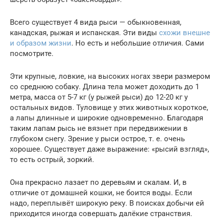
Всего существует 4 вида рыси — обыкновенная,
канадская, рыжая и испанская. Эти виды
схожи внешне
и образом жизни
. Но есть и небольшие отличия. Сами
посмотрите.
Эти крупные, ловкие, на высоких ногах звери размером
со среднюю собаку. Длина тела может доходить до 1
метра, масса от 5-7 кг (у рыжей рыси) до 12-20 кг у
остальных видов. Туловище у этих животных короткое,
а лапы длинные и широкие одновременно. Благодаря
таким лапам рысь не вязнет при передвижении в
глубоком снегу. Зрение у рыси острое, т. е. очень
хорошее. Существует даже выражение: «рысий взгляд»,
то есть острый, зоркий.
Она прекрасно лазает по деревьям и скалам. И, в
отличие от домашней кошки, не боится воды. Если
надо, переплывёт широкую реку. В поисках добычи ей
приходится иногда совершать далёкие странствия.