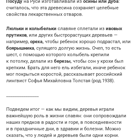
Посуду
на Руси изготавливали из
осины или дуба
:
считалось, что эта древесина сохраняет целебные
свойства лекарственных отваров.
Люльки и колыбельки
славяне сплетали из
ивовых
прутиков
, или других быстрорастущих деревьев —
например,
ореха,
чтобы ребенок хорошо подрастал, или
боярышника
, сулящего долгую жизнь. Очеп, то есть
шест, с помощью которого колыбель крепили
к потолку, делали из
березы,
чтобы сон у крохи был
крепким. Брать для него ель избегали, иначе ребенок
мог покрыться коростой, рассказывает российский
лингвист Софья Михайловна Толстая (род.1938).
_______________
Подведем итог — как мы видим, деревья играли
важнейшую роль в жизни славян: они сопровождали
наших предков в радости и горе, в повседневности
и в праздничные дни, в здравии и болезни. Можно
сказать, что у людей и деревьев были одни корни.