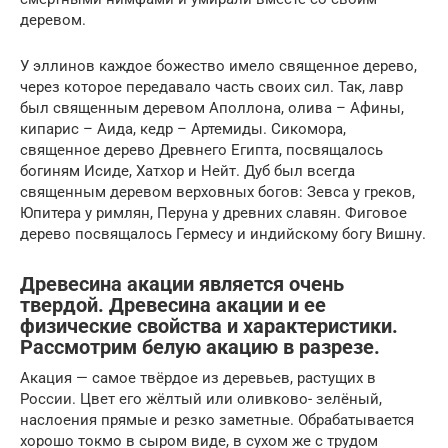
деревом.
У эллинов каждое божество имело священное дерево,
через которое передавало часть своих сил. Так, лавр
был священным деревом Аполлона, олива – Афины,
кипарис – Аида, кедр – Артемиды. Сикомора,
священное дерево Древнего Египта, посвящалось
богиням Исиде, Хатхор и Нейт. Дуб был всегда
священным деревом верховных богов: Зевса у греков,
Юпитера у римлян, Перуна у древних славян. Фиговое
дерево посвящалось Гермесу и индийскому богу Вишну.
Древесина акации является очень
твердой. Древесина акации и ее
физические свойства и характеристики.
Рассмотрим белую акацию в разрезе.
Акация — самое твёрдое из деревьев, растущих в
России. Цвет его жёлтый или оливково- зелёный,
наслоения прямые и резко заметные. Обрабатывается
хорошо токмо в сыром виде, в сухом же с трудом