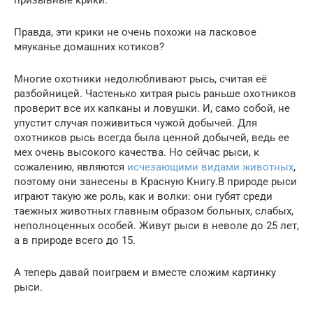
Правда, эти крики не очень похожи на ласковое
мяуканье домашних котиков?
Многие охотники недолюбливают рысь, считая её
разбойницей. Частенько хитрая рысь раньше охотников
проверит все их капканы и ловушки. И, само собой, не
упустит случая поживиться чужой добычей. Для
охотников рысь всегда была ценной добычей, ведь ее
мех очень высокого качества. Но сейчас рыси, к
сожалению, являются
исчезающими видами животных
,
поэтому они занесены в Красную Книгу.В природе рыси
играют такую же роль, как и волки: они губят среди
таежных животных главным образом больных, слабых,
неполноценных особей. Живут рыси в неволе до 25 лет,
а в природе всего до 15.
А теперь давай поиграем и вместе сложим картинку
рыси.