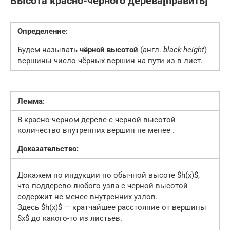
Высота красно-черного дерева[править]
Определение:
Будем называть
чёрной высотой
(англ.
black-height
)
вершины число чёрных вершин на пути из в лист.
Лемма
:
В красно-черном дереве с черной высотой
количество внутренних вершин не менее .
Доказательство:
Докажем по индукции по обычной высоте $h(x)$,
что поддерево любого узла с черной высотой
содержит не менее внутренних узлов.
Здесь $h(x)$ — кратчайшее расстояние от вершины
$x$ до какого-то из листьев.