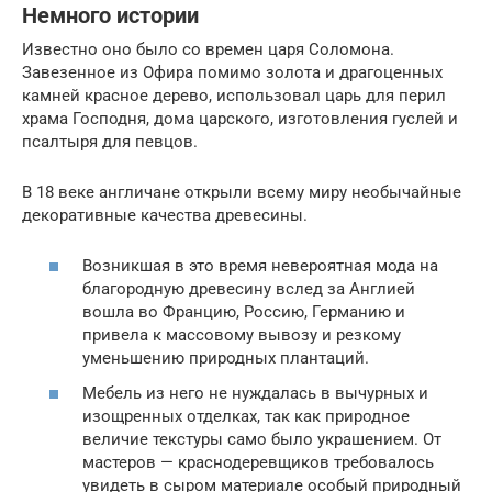
Немного истории
Известно оно было со времен царя Соломона.
Завезенное из Офира помимо золота и драгоценных
камней красное дерево, использовал царь для перил
храма Господня, дома царского, изготовления гуслей и
псалтыря для певцов.
В 18 веке англичане открыли всему миру необычайные
декоративные качества древесины.
Возникшая в это время невероятная мода на
благородную древесину вслед за Англией
вошла во Францию, Россию, Германию и
привела к массовому вывозу и резкому
уменьшению природных плантаций.
Мебель из него не нуждалась в вычурных и
изощренных отделках, так как природное
величие текстуры само было украшением. От
мастеров — краснодеревщиков требовалось
увидеть в сыром материале особый природный