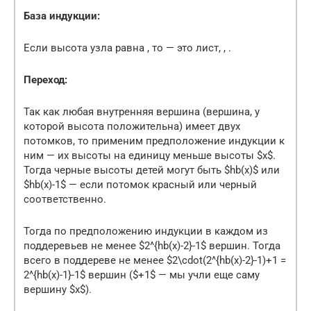
База индукции:
Если высота узла равна , то — это лист, , .
Переход:
Так как любая внутренняя вершина (вершина, у
которой высота положительна) имеет двух
потомков, то применим предположение индукции к
ним — их высоты на единицу меньше высоты $x$.
Тогда черные высоты детей могут быть $hb(x)$ или
$hb(x)-1$ — если потомок красный или черный
соответственно.
Тогда по предположению индукции в каждом из
поддеревьев не менее $2^{hb(x)-2}-1$ вершин. Тогда
всего в поддереве не менее $2\cdot(2^{hb(x)-2}-1)+1 =
2^{hb(x)-1}-1$ вершин ($+1$ — мы учли еще саму
вершину $x$).