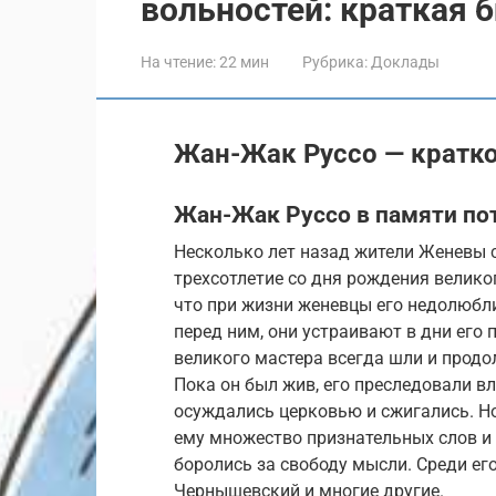
вольностей: краткая 
На чтение:
22 мин
Рубрика:
Доклады
Жан-Жак Руссо — кратк
Жан-Жак Руссо в памяти по
Несколько лет назад жители Женевы 
трехсотлетие со дня рождения велико
что при жизни женевцы его недолюбли
перед ним, они устраивают в дни его
великого мастера всегда шли и продо
Пока он был жив, его преследовали в
осуждались церковью и сжигались. Но 
ему множество признательных слов и в
боролись за свободу мысли. Среди ег
Чернышевский и многие другие.