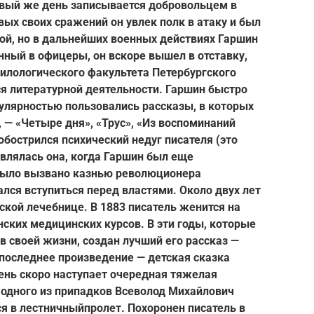
рвый же день записывается добровольцем в
ых своих сражений он увлек полк в атаку и был
ной, но в дальнейших военных действиях Гаршин
нный в офицеры, он вскоре вышел в отставку,
илологического факультета Петербургского
ся литературной деятельности. Гаршин быстро
пулярностью пользовались рассказы, в которых
 — «Четыре дня», «Трус», «Из воспоминаний
 обострился психический недуг писателя (это
являлась она, когда Гаршин был еще
 было вызвано казнью революционера
лся вступиться перед властями. Около двух лет
ской лечебнице. В 1883 писатель женится на
ских медицинских курсов. В эти годы, которые
 своей жизни, создан лучший его рассказ —
 последнее произведение — детская сказка
ень скоро наступает очередная тяжелая
я одного из припадков Всеволод Михайлович
ся в лестничный
пролет. Похоронен писатель в