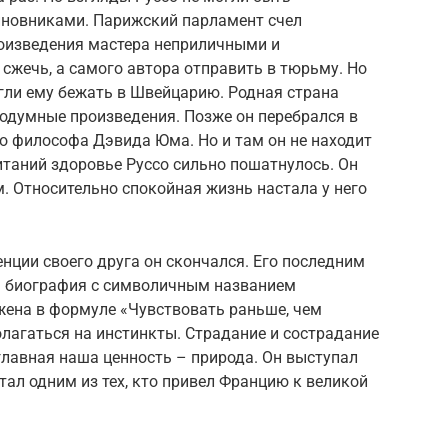
новниками. Парижский парламент счел
оизведения мастера неприличными и
сжечь, а самого автора отправить в тюрьму. Но
гли ему бежать в Швейцарию. Родная страна
нодумные произведения. Позже он перебрался в
 философа Дэвида Юма. Но и там он не находит
китаний здоровье Руссо сильно пошатнулось. Он
. Относительно спокойная жизнь настала у него
енции своего друга он скончался. Его последним
я биография с символичным названием
жена в формуле «Чувствовать раньше, чем
лагаться на инстинкты. Страдание и сострадание
 главная наша ценность – природа. Он выступал
стал одним из тех, кто привел Францию к великой