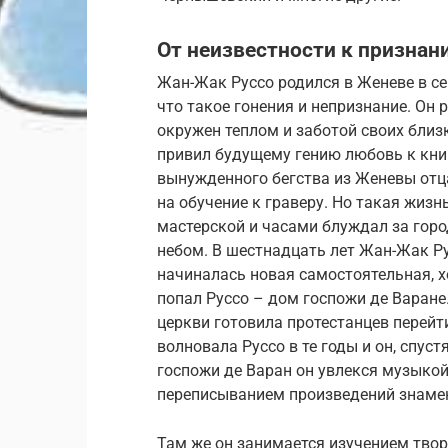
От неизвестности к признан
Жан-Жак Руссо родился в Женеве в сем
что такое гонения и непризнание. Он 
окружен теплом и заботой своих близк
привил будущему гению любовь к кни
вынужденного бегства из Женевы отца
на обучение к граверу. Но такая жизн
мастерской и часами блуждал за горо
небом. В шестнадцать лет Жан-Жак Р
начиналась новая самостоятельная, хо
попал Руссо – дом госпожи де Варан
церкви готовила протестанцев перейт
волновала Руссо в те годы и он, спус
госпожи де Варан он увлекся музыкой
переписыванием произведений знаме
Там же он занимается изучением твор