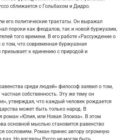
уссо сближается с Гольбахом и Дидро.
ли его политические трактаты. Он выражал
чал пороки как феодалов, так и новой буржуазии,
елей того времени. В его работе «Рассуждение о
я о том, что современная буржуазная
 призывает к единению с природой и
еравенства среди людей» философ заявил о том,
 частная собственность. Эту же тему он
е», утверждая, что каждый человек рождается
дарства может быть только народ. В
 роман «Юлия, или Новая Элоиза». В этом
ва основной мыслью становится равенство
ся сословиям. Роман принес автору огромную
 раз. Но взгляды Руссо не могли быть