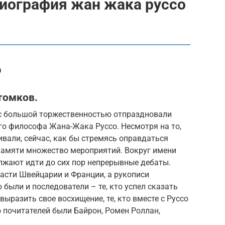
биография жан жака руссо
о
томков.
с большой торжественностью отпраздновали
го философа Жана-Жака Руссо. Несмотря на то,
вали, сейчас, как бы стремясь оправдаться
 памяти множество мероприятий. Вокруг имени
лжают идти до сих пор непрерывные дебаты.
ласти Швейцарии и Франции, а рукописи
были и последователи – те, кто успел сказать
ыразить свое восхищение, те, кто вместе с Руссо
о почитателей были Байрон, Ромен Роллан,