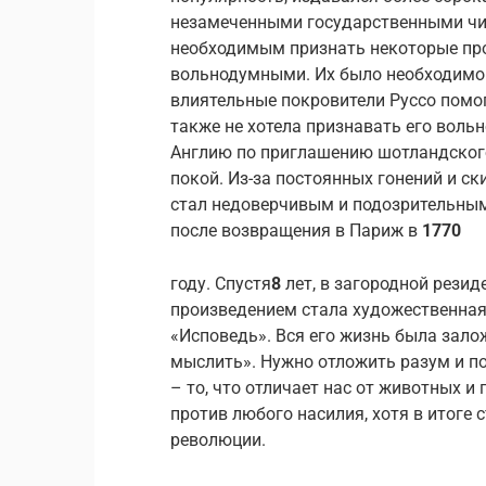
незамеченными государственными чи
необходимым признать некоторые пр
вольнодумными. Их было необходимо 
влиятельные покровители Руссо помо
также не хотела признавать его воль
Англию по приглашению шотландского
покой. Из-за постоянных гонений и с
стал недоверчивым и подозрительным
после возвращения в Париж в
1770
году. Спустя
8
лет, в загородной резид
произведением стала художественна
«Исповедь». Вся его жизнь была зало
мыслить». Нужно отложить разум и по
– то, что отличает нас от животных и
против любого насилия, хотя в итоге 
революции.