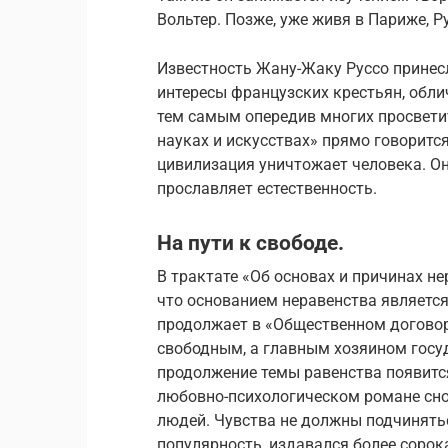
Вольтер. Позже, уже живя в Париже, Р
Известность Жану-Жаку Руссо принес
интересы французских крестьян, обли
тем самым опередив многих просветит
науках и искусствах» прямо говоритс
цивилизация уничтожает человека. Он
прославляет естественность.
На пути к свободе.
В трактате «Об основах и причинах н
что основанием неравенства является
продолжает в «Общественном договор
свободным, а главным хозяином госу
продолжение темы равенства появится
любовно-психологическом романе сно
людей. Чувства не должны подчинять
популярность, издавался более сорока