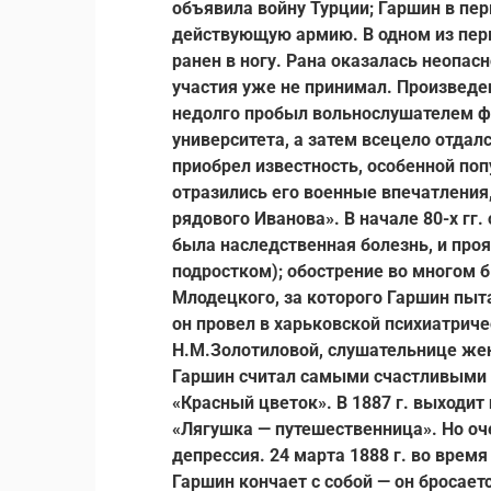
объявила войну Турции; Гаршин в пе
действующую армию. В одном из перв
ранен в ногу. Рана оказалась неопас
участия уже не принимал. Произведе
недолго пробыл вольнослушателем ф
университета, а затем всецело отдал
приобрел известность, особенной по
отразились его военные впечатления,
рядового Иванова». В начале 80-х гг.
была наследственная болезнь, и про
подростком); обострение во многом
Млодецкого, за которого Гаршин пыта
он провел в харьковской психиатриче
Н.М.Золотиловой, слушательнице жен
Гаршин считал самыми счастливыми в
«Красный цветок». В 1887 г. выходит
«Лягушка — путешественница». Но оч
депрессия. 24 марта 1888 г. во врем
Гаршин кончает с собой — он бросает