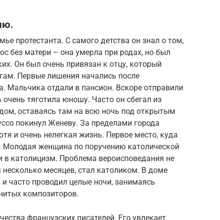
ию.
ье протестанта. С самого детства он знал о том,
рос без матери – она умерла при родах, но был
их. Он был очень привязан к отцу, который
гам. Первые лишения начались после
. Мальчика отдали в пансион. Вскоре отправили
ь очень тяготила юношу. Часто он сбегал из
дом, оставаясь там на всю ночь под открытым
уссо покинул Женеву. За пределами города
тя и очень нелегкая жизнь. Первое место, куда
е. Молодая женщина по поручению католической
и в католицизм. Проблема вероисповедания не
тя несколько месяцев, стал католиком. В доме
 и часто проводил целые ночи, занимаясь
нитых композиторов.
чества французских писателей. Его увлекает