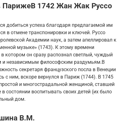
в ПарижеВ 1742 Жан Жак Руссо
лся добиться успеха благодаря предлагаемой им
ся в отмене транспонировки и ключей. Руссо
ролевской Академии наук, а затем апеллировал к
менной музыке» (1743). К этому времени
, в котором он сразу распознал светлый, чуждый
ым и независимым философским раздумьям.В
лжность секретаря французского посла в Венеции
ь с ним, вскоре вернулся в Париж (1744). В 1745
 простой и многострадальной женщиной, ставшей
не в состоянии воспитывать своих детей (их было
ельный дом.
шина В.М.