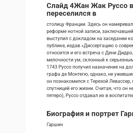
Слайд 4Жан Жак Руссо 
переселился в
столицу Франции. Здесь он намерева
реформе нотной записи, заключавшей
выступил с докладом на заседании ко
публике, издав «Диссертацию о совре
относится и его встреча с Дени Дидро
мелочности ум, склонный к серьезн
1743 Руссо получил назначение на до
графа де Монтегю, однако, не ужившис
он познакомился с Терезой Левассер,
спутницей его жизни. Считая, что он 
пятеро), Руссо отдавал их в воспитат
Биография и портрет Гар
Гаршин