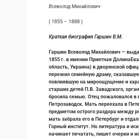
Всеволод Михайлович
( 1855 – 1888 )
Краткая биография Гаршин В.М.
Гаршин Всеволод Михайлович — выда
1855 г. в имении Приятная Долин
а
Ека
область, Украина) в дворянской офиц
пережил семейную драму, сказавшуюс
повлиявшую на мироощущение и харак
старших детей П.В. Завадского, орга
бросила семью. Отец пожаловался в 
Петрозаводск. Мать переехала в Пет
предметом острого раздора между род
мать забрала его в Петербург и отдал
Горный институт. Но литература и ис
начинает печатать, пишет очерки и и