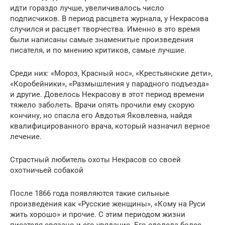
идти гораздо лучше, увеличивалось число
подписчиков. В период расцвета журнала, у Некрасова
случился и расцвет творчества. Именно в это время
были написаны самые знаменитые произведения
писателя, и по мнению критиков, самые лучшие.
Среди них: «Мороз, Красный нос», «Крестьянские дети»,
«Коробейники», «Размышления у парадного подъезда»
и другие. Довелось Некрасову в этот период времени
тяжело заболеть. Врачи опять прочили ему скорую
кончину, но спасла его Авдотья Яковлевна, найдя
квалифицированного врача, который назначил верное
лечение.
Страстный любитель охоты Некрасов со своей
охотничьей собакой
После 1866 года появляются такие сильные
произведения как «Русские женщины», «Кому на Руси
жить хорошо» и прочие. С этим периодом жизни
писателя связано и его увядание. Его одолела более