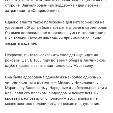
события не могли оставить свободомыслящих людей в
стороне. Завуалированная поддержка идей перемен
затрагивает и «Современник».
Однако власти такое положение дел категорически не
устраивает. Журнал был первым в стране в своем роде.
Он имел колоссальное влияние на умы интеллигенции
и не только. Потому чиновники принимают решение
закрыть издание.
Некрасов, пытаясь сохранить свое детище, идет на
роковой шаг. В 1866 году во время обеда в Английском
клубе писатель зачитывает свою оду Муравьеву.
Она была адресована одному из наиболее одиозных
чиновников того времени — Михаилу Николаевичу
Муравьеву-Виленскому. Народные и либеральные круги
называли его палачом, людоедом и вешателем. Он
кроваво расправился с польским восстанием и не
менее жестоко подавил студенческие выступления.