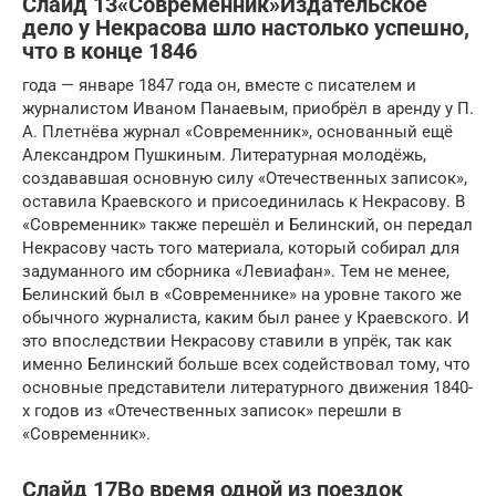
Слайд 13«Современник»Издательское
дело у Некрасова шло настолько успешно,
что в конце 1846
года — январе 1847 года он, вместе с писателем и
журналистом Иваном Панаевым, приобрёл в аренду у П.
А. Плетнёва журнал «Современник», основанный ещё
Александром Пушкиным. Литературная молодёжь,
создававшая основную силу «Отечественных записок»,
оставила Краевского и присоединилась к Некрасову. В
«Современник» также перешёл и Белинский, он передал
Некрасову часть того материала, который собирал для
задуманного им сборника «Левиафан». Тем не менее,
Белинский был в «Современнике» на уровне такого же
обычного журналиста, каким был ранее у Краевского. И
это впоследствии Некрасову ставили в упрёк, так как
именно Белинский больше всех содействовал тому, что
основные представители литературного движения 1840-
х годов из «Отечественных записок» перешли в
«Современник».
Слайд 17Во время одной из поездок