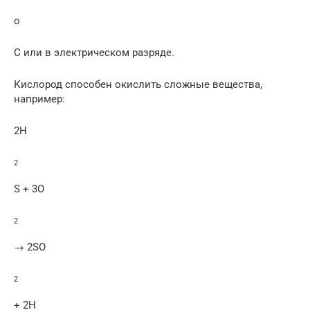
o
C или в электрическом разряде.
Кислород способен окислить сложные вещества,
например:
2H
2
S + 3O
2
→ 2SO
2
+ 2H