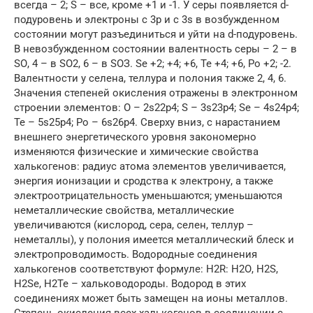
всегда – 2; S – все, кроме +1 и -1. У серы появляется d-
подуровень и электроны с 3р и с 3s в возбужденном
состоянии могут разъединиться и уйти на d-подуровень.
В невозбужденном состоянии валентность серы – 2 – в
SО, 4 – в SО2, 6 – в SОЗ. Sе +2; +4; +6, Те +4; +6, Ро +2; -2.
Валентности у селена, теллура и полония также 2, 4, 6.
Значения степеней окисления отражены в электронном
строении элементов: О – 2s22р4; S – 3s23р4; Sе – 4s24р4;
Те – 5s25р4; Ро – 6s26р4. Сверху вниз, с нарастанием
внешнего энергетического уровня закономерно
изменяются физические и химические свойства
халькогенов: радиус атома элементов увеличивается,
энергия ионизации и сродства к электрону, а также
электроотрицательность уменьшаются; уменьшаются
неметаллические свойства, металлические
увеличиваются (кислород, сера, селен, теллур –
неметаллы), у полония имеется металлический блеск и
электропроводимость. Водородные соединения
халькогенов соответствуют формуле: Н2R: Н2О, Н2S,
Н2Sе, Н2Те – хальководороды. Водород в этих
соединениях может быть замещен на ионы металлов.
Степень окисления всех халькогенов в соединении с