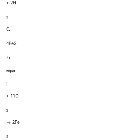
+ 2H
2
O,
4FeS
2 (
пирит
)
+ 11O
2
→ 2Fe
2