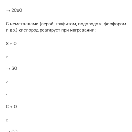
→ 2CuO
С неметаллами (серой, графитом, водородом, фосфором
и др.) кислород реагирует при нагревании:
S + O
2
→ SO
2
,
C + O
2
→ CO