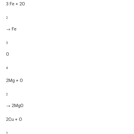
3 Fe + 2O
2
→ Fe
3
O
4
2Mg + O
2
→ 2MgO
2Cu + O
2