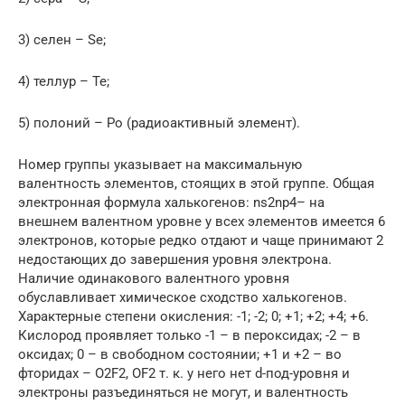
3) селен – Sе;
4) теллур – Те;
5) полоний – Ро (радиоактивный элемент).
Номер группы указывает на максимальную
валентность элементов, стоящих в этой группе. Общая
электронная формула халькогенов: ns2nр4– на
внешнем валентном уровне у всех элементов имеется 6
электронов, которые редко отдают и чаще принимают 2
недостающих до завершения уровня электрона.
Наличие одинакового валентного уровня
обуславливает химическое сходство халькогенов.
Характерные степени окисления: -1; -2; 0; +1; +2; +4; +6.
Кислород проявляет только -1 – в пероксидах; -2 – в
оксидах; 0 – в свободном состоянии; +1 и +2 – во
фторидах – О2F2, ОF2 т. к. у него нет d-под-уровня и
электроны разъединяться не могут, и валентность