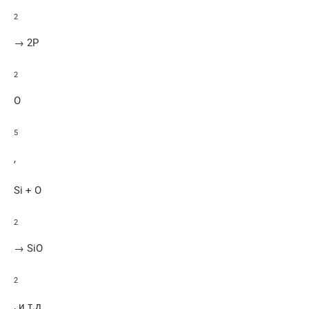
2
→ 2P
2
O
5
,
Si + O
2
→ SiO
2
, и т.д