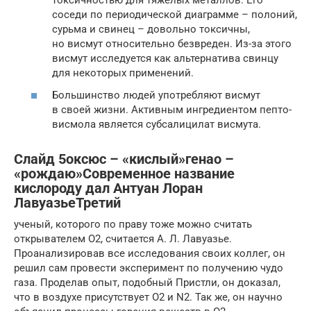
токсичностью для тяжелых металлов. Его
соседи по периодической диаграмме – полоний,
сурьма и свинец – довольно токсичны,
но висмут относительно безвреден. Из-за этого
висмут исследуется как альтернатива свинцу
для некоторых применений.
Большинство людей употребляют висмут
в своей жизни. Активным ингредиентом пепто-
висмола является субсалицилат висмута.
Слайд 5оксюс – «кислый»генао –
«рождаю»Современное название
кислороду дал Антуан Лоран
ЛавуазьеТретий
ученый, которого по праву тоже можно считать
открывателем O2, считается А. Л. Лавуазье.
Проанализировав все исследования своих коллег, он
решил сам провести эксперимент по получению чудо
газа. Проделав опыт, подобный Пристли, он доказал,
что в воздухе присутствует O2 и N2. Так же, он научно