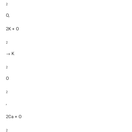
2
O,
2K + O
2
→ K
2
O
2
,
2Ca + O
2