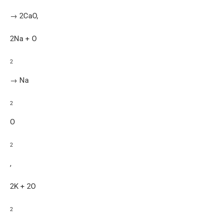
→ 2CaO,
2Na + O
2
→ Na
2
O
2
,
2K + 2O
2