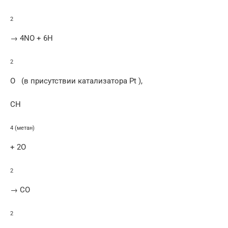
2
→ 4NO + 6H
2
O (в присутствии катализатора Pt ),
CH
4 (метан)
+ 2O
2
→ CO
2