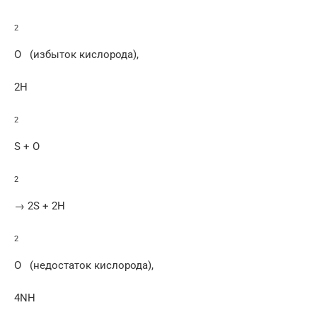
2
O (избыток кислорода),
2H
2
S + O
2
→ 2S + 2H
2
O (недостаток кислорода),
4NH