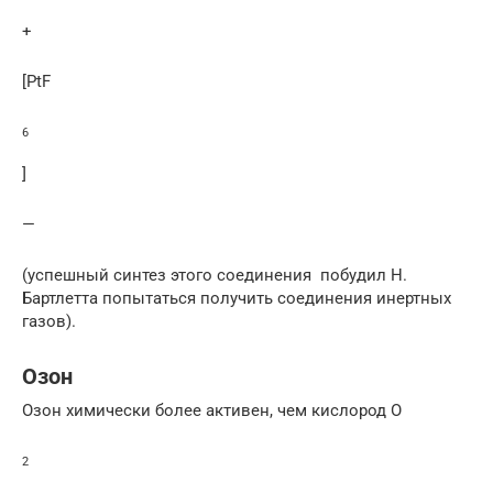
+
[PtF
6
]
—
(успешный синтез этого соединения побудил Н.
Бартлетта попытаться получить соединения инертных
газов).
Озон
Озон химически более активен, чем кислород O
2