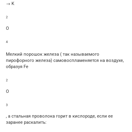
→ K
2
O
4
Мелкий порошок железа ( так называемого
пирофорного железа) самовоспламеняется на воздухе,
образуя Fe
2
O
3
, а стальная проволока горит в кислороде, если ее
заранее раскалить: