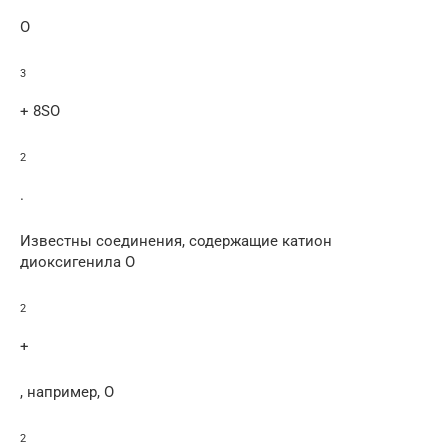
O
3
+ 8SO
2
.
Известны соединения, содержащие катион
диоксигенила O
2
+
, например, O
2