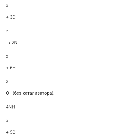
3
+ 3O
2
→ 2N
2
+ 6H
2
O (без катализатора),
4NH
3
+ 5O