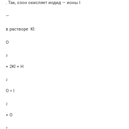
. Так, озон окисляет иодид — ионы I
—
в растворе Kl:
O
3
+ 2Kl + H
2
O = I
2
+ O
2