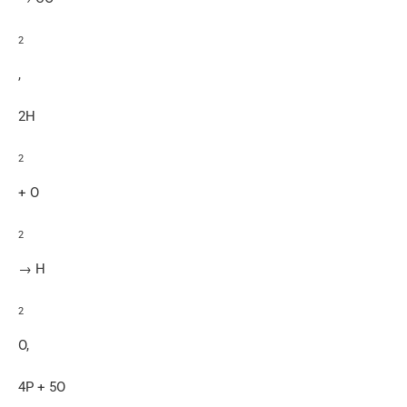
2
,
2H
2
+ O
2
→ H
2
O,
4P + 5O