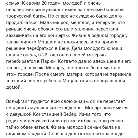
семья. К своим 20 годам, молодой и очень
перспективный музыкант имел за плечами большой
творческий багаж. Но славе не суждено было долго
продолжаться. Мальчик рос, менялся, и теперь те, кто
раньше очень обожал его выступления, перестали
захаживать на его концерты. Жизнь в родном городе у
талантливого Моцарта не сложилась, и он принял
решение перебраться в Вену. Дела молодого юноши
шли не очень, в 22 года он со своей матерью
перебирается в Париж. Когда-то давно здесь ценили его
талант, теперь же Моцарту, словно не было места в
этом городе. После смерти матери, которая не пережила
терзаний своего ребенка Моцарт опять возвращается
домой.
Вольфганг трудится всю свою жизнь, он не перестает
создавать музыкальные шедевры. Моцарт знакомится
с девушкой Констанцией Вебер. Из-за того, что
родители девушки были против их брака, они решают
тайно обвенчаться. Жизнь молодой семьи была не
слишком сладкой. Сначала дела композитора вроде