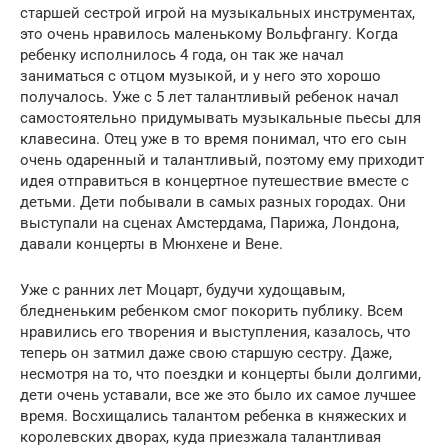
старшей сестрой игрой на музыкальных инструментах,
это очень нравилось маленькому Вольфгангу. Когда
ребенку исполнилось 4 года, он так же начал
заниматься с отцом музыкой, и у него это хорошо
получалось. Уже с 5 лет талантливый ребенок начал
самостоятельно придумывать музыкальные пьесы для
клавесина. Отец уже в то время понимал, что его сын
очень одаренный и талантливый, поэтому ему приходит
идея отправиться в концертное путешествие вместе с
детьми. Дети побывали в самых разных городах. Они
выступали на сценах Амстердама, Парижа, Лондона,
давали концерты в Мюнхене и Вене.
Уже с ранних лет Моцарт, будучи худощавым,
бледненьким ребенком смог покорить публику. Всем
нравились его творения и выступления, казалось, что
теперь он затмил даже свою старшую сестру. Даже,
несмотря на то, что поездки и концерты были долгими,
дети очень уставали, все же это было их самое лучшее
время. Восхищались талантом ребенка в княжеских и
королевских дворах, куда приезжала талантливая