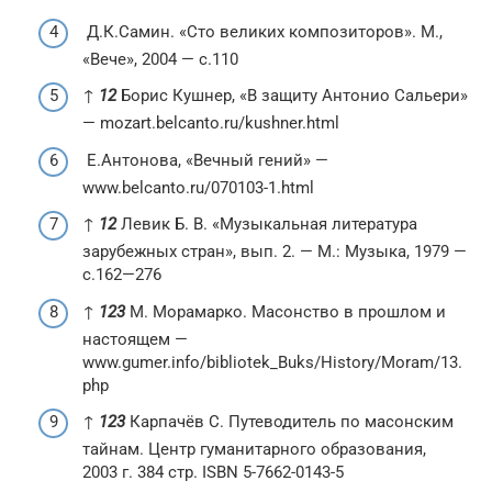
Д.К.Самин. «Сто великих композиторов». М.,
«Вече», 2004 — с.110
↑
1
2
Борис Кушнер, «В защиту Антонио Сальери»
— mozart.belcanto.ru/kushner.html
Е.Антонова, «Вечный гений» —
www.belcanto.ru/070103-1.html
↑
1
2
Левик Б. В. «Музыкальная литература
зарубежных стран», вып. 2. — М.: Музыка, 1979 —
с.162—276
↑
1
2
3
М. Морамарко. Масонство в прошлом и
настоящем —
www.gumer.info/bibliotek_Buks/History/Moram/13.
php
↑
1
2
3
Карпачёв С. Путеводитель по масонским
тайнам. Центр гуманитарного образования,
2003 г. 384 стр. ISBN 5-7662-0143-5