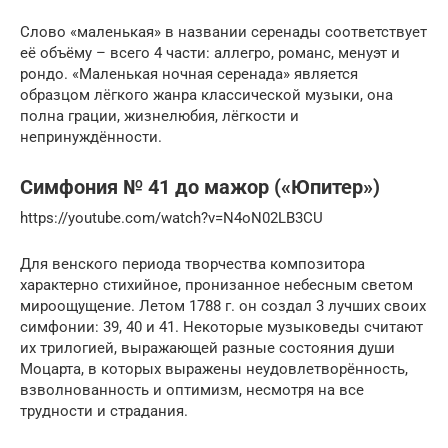
Слово «маленькая» в названии серенады соответствует
её объёму – всего 4 части: аллегро, романс, менуэт и
рондо. «Маленькая ночная серенада» является
образцом лёгкого жанра классической музыки, она
полна грации, жизнелюбия, лёгкости и
непринуждённости.
Симфония № 41 до мажор («Юпитер»)
https://youtube.com/watch?v=N4oN02LB3CU
Для венского периода творчества композитора
характерно стихийное, пронизанное небесным светом
мироощущение. Летом 1788 г. он создал 3 лучших своих
симфонии: 39, 40 и 41. Некоторые музыковеды считают
их трилогией, выражающей разные состояния души
Моцарта, в которых выражены неудовлетворённость,
взволнованность и оптимизм, несмотря на все
трудности и страдания.