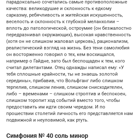
парадоксально сочетались самые противоположные
качества: великодушие и склонность к едкому
сарказму, ребячливость и житейская искушенность,
веселость и склонность к глубокой меланхолии –
вплоть до патологической, остроумие (он безжалостно
передразнивал окружающих), высокая нравственность
(хотя он не слишком жаловал церковь), рационализм,
реалистический взгляд на жизнь. Без тени самолюбия
он восторженно говорил о тех, кем восхищался,
например о Гайдне, зато был беспощаден к тем, кого
считал дилетантами. Отец однажды написал ему: «У
тебя сплошные крайности, ты не знаешь золотой
середины», прибавив, что Вольфганг либо слишком
терпелив, слишком ленив, слишком снисходителен,
либо – временами – слишком строптив и беспокоен,
слишком торопит ход событий вместо того, чтобы
предоставить им идти своим чередом. И по
прошествии столетий личность его представляется нам
подвижной и неуловимой, как ртуть.
Симфония № 40 соль минор