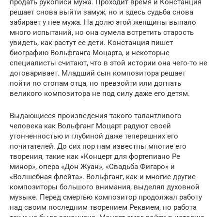
продать рукописи мужа. Проходит время и Констанция
решает снова выйти замуж, но и здесь судьба снова
забирает у нее мужа. На долю этой женщины выпало
много испытаний, но она сумела встретить старость
увидеть, как растут ее дети. Констанция пишет
биографию Вольфганга Моцарта, и некоторые
специалисты считают, что в этой истории она чего-то не
договаривает. Младший сын композитора решает
пойти по стопам отца, но превзойти или догнать
великого композитора не под силу даже его детям.
Выдающиеся произведения такого талантливого
человека как Вольфганг Моцарт радуют своей
утонченностью и глубиной даже теперешних его
почитателей. До сих пор нам известны многие его
творения, такие как «Концерт для фортепиано Ре
минор», опера «Дон Жуан», «Свадьба Фигаро» и
«Волшебная флейта». Вольфганг, как и многие другие
композиторы большого внимания, выделял духовной
музыке. Перед смертью композитор продолжал работу
над своим последним творением Реквием, но работа