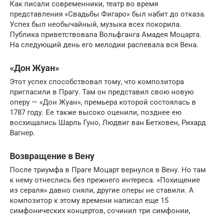
Как писали современники, театр во время
представления «Свадьбы Фигаро» был набит до отказа.
Успех был необычайный, музыка всех покорила.
Публика приветствовала Вольфганга Амадея Моцарта.
На следующий день его мелодии распевала вся Вена.
«Дон Жуан»
Этот успех способствовал тому, что композитора
пригласили в Прагу. Там он представил свою новую
оперу — «Дон Жуан», премьера которой состоялась в
1787 году. Ее также высоко оценили, позднее ею
восхищались Шарль Гуно, Людвиг ван Бетховен, Рихард
Вагнер.
Возвращение в Вену
После триумфа в Праге Моцарт вернулся в Вену. Но там
к нему отнеслись без прежнего интереса. «Похищение
из сераля» давно сняли, другие оперы не ставили. А
композитор к этому времени написал еще 15
симфонических концертов, сочинил три симфонии,