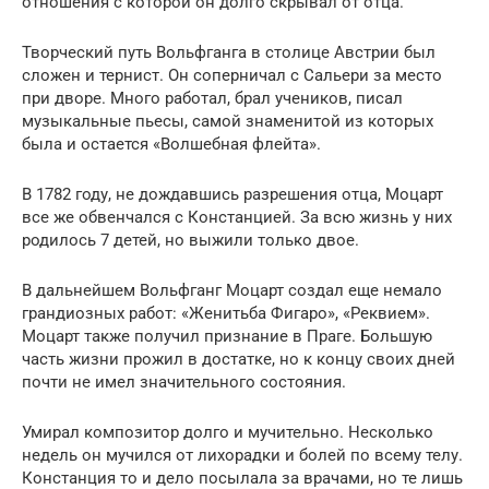
отношения с которой он долго скрывал от отца.
Творческий путь Вольфганга в столице Австрии был
сложен и тернист. Он соперничал с Сальери за место
при дворе. Много работал, брал учеников, писал
музыкальные пьесы, самой знаменитой из которых
была и остается «Волшебная флейта».
В 1782 году, не дождавшись разрешения отца, Моцарт
все же обвенчался с Констанцией. За всю жизнь у них
родилось 7 детей, но выжили только двое.
В дальнейшем Вольфганг Моцарт создал еще немало
грандиозных работ: «Женитьба Фигаро», «Реквием».
Моцарт также получил признание в Праге. Большую
часть жизни прожил в достатке, но к концу своих дней
почти не имел значительного состояния.
Умирал композитор долго и мучительно. Несколько
недель он мучился от лихорадки и болей по всему телу.
Констанция то и дело посылала за врачами, но те лишь