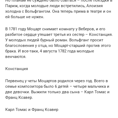
Но планам не суждено было сбыться – после поездки в
Париж, когда молодые люди встретились, Алоизия
холодна с Вольфгангом. Она теперь прима в театре и он
ей больше не нужен.
В 1781 году Моцарт снимает комнату у Веберов, и его
разбитое сердце утешает третья из сестер – Констанция.
У молодых людей бурный роман. Вольфганг просит
благословения у отца, но Моцарт-старший против этого
брака. И все-таки, 4 августа 1782 года молодые
венчаются.
Констанция
Первенец у четы Моцартов родился через год. Всего в
семье композитора было 6 детей – четыре мальчика и
две девочки. Выжили только два сына – Карл Томас и
Франц Ксавер.
Карл Томас и Франц Ксавер