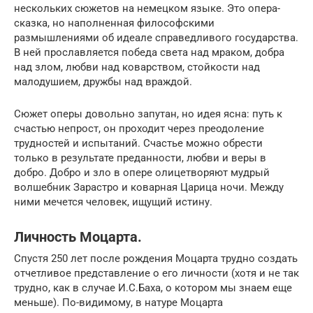
нескольких сюжетов на немецком языке. Это опера-
сказка, но наполненная философскими
размышлениями об идеале справедливого государства.
В ней прославляется победа света над мраком, добра
над злом, любви над коварством, стойкости над
малодушием, дружбы над враждой.
Сюжет оперы довольно запутан, но идея ясна: путь к
счастью непрост, он проходит через преодоление
трудностей и испытаний. Счастье можно обрести
только в результате преданности, любви и веры в
добро. Добро и зло в опере олицетворяют мудрый
волшебник Зарастро и коварная Царица ночи. Между
ними мечется человек, ищущий истину.
Личность Моцарта.
Спустя 250 лет после рождения Моцарта трудно создать
отчетливое представление о его личности (хотя и не так
трудно, как в случае И.С.Баха, о котором мы знаем еще
меньше). По-видимому, в натуре Моцарта