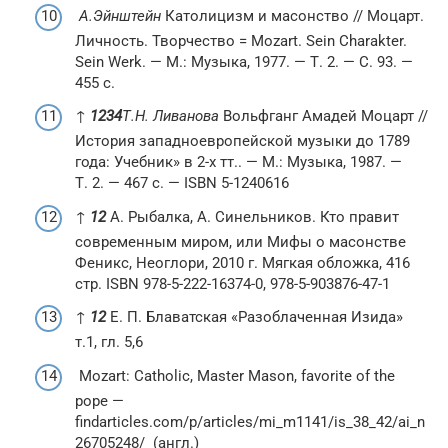
А.Эйнштейн
Католицизм и масонство // Моцарт.
Личность. Творчество = Mozart. Sein Charakter.
Sein Werk. — М.: Музыка, 1977. — Т. 2. — С. 93. —
455 с.
↑
1
2
3
4
Т.Н. Ливанова
Вольфганг Амадей Моцарт //
История западноевропейской музыки до 1789
года: Учебник» в 2-х тт.. — М.: Музыка, 1987. —
Т. 2. — 467 с. — ISBN 5-1240616
↑
1
2
А. Рыбалка, А. Синельников. Кто правит
современным миром, или Мифы о масонстве
Феникс, Неоглори, 2010 г. Мягкая обложка, 416
стр. ISBN 978-5-222-16374-0, 978-5-903876-47-1
↑
1
2
Е. П. Блаватская «Разоблаченная Изида»
т.1, гл. 5,6
Mozart: Catholic, Master Mason, favorite of the
pope —
findarticles.com/p/articles/mi_m1141/is_38_42/ai_n
26705248/ (англ.)