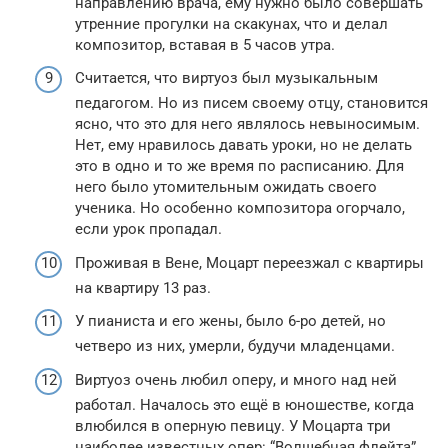
направлению врача, ему нужно было совершать
утренние прогулки на скакунах, что и делал
композитор, вставая в 5 часов утра.
Считается, что виртуоз был музыкальным
педагогом. Но из писем своему отцу, становится
ясно, что это для него являлось невыносимым.
Нет, ему нравилось давать уроки, но не делать
это в одно и то же время по расписанию. Для
него было утомительным ожидать своего
ученика. Но особенно композитора огорчало,
если урок пропадал.
Проживая в Вене, Моцарт переезжал с квартиры
на квартиру 13 раз.
У пианиста и его жены, было 6-ро детей, но
четверо из них, умерли, будучи младенцами.
Виртуоз очень любил оперу, и много над ней
работал. Началось это ещё в юношестве, когда
влюбился в оперную певицу. У Моцарта три
наиболее известных опер: “Волшебная флейта”,