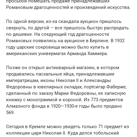
просьбой помешать продаже принадлежавших
Романовым драгоценностей и произведений искусства.
По одной версии, из-за скандала аукцион пришлось
свернуть, по другой – все пришлось быстро распродать
по дешевке. На следующий год драгоценности
Романовых появились на аукционе в Берлине. В 1932
году царские сокровища можно было купить в
американских универмагах Арманда Хаммера.
Позже он открыл антикварный магазин, в котором
продавались пасхальные яйца, принадлежавшие
императрицам, иконы Николая II и Александры
Федоровны в ювелирных окладах, портсигар Фаберже,
сделанный по заказу Марии Федоровны, ее записную
книжку с монограммой и короной. Из 773 предметов
Алмазного фонда в 1920—1930-е годы было продано
569.
Сегодня в Кремле можно увидеть только 71 предмет из
коллекции царя Николая II. Куда делся тобольский