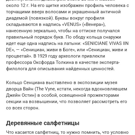
около 12 г. На его щитке изображен профиль человека с
торчащими вверх волосами и украшенный античной
диадемой (повязкой). Буквы вокруг профиля
складываются в надпись «VENUS» («Венера»),
нанесенную зеркально, чтобы на оттиске получался
правильный порядок букв. По ободу кольца снаружи
идет еще одна надпись на латыни: «SENICIANE VIVAS IIN
DE», — «Сенициан, живи в Боге», или «Сенициан, живи и
процветай». В 1929 году археологи привлекли
профессора Оксфорда Толкина в качестве эксперта-
филолога для описывания найденных ценностей.
Кольцо Сенциана выставлено в экспозиции музея
дворца Вайн (The Vyne, кстати, некогда вдохновлявшем
Джейн Остин) в особой, освещенной прожекторами
секции на возвышении, что позволяет рассмотреть его
со всех сторон.
Деревянные салфетницы
Что касается салфетниц, то нужно помнить, что условно