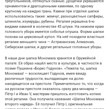
треугольников, обтянутых сканью. Дощечки украшаются
орнаментом и драгоценными камнями, по одному
крупному на каждую грань. Камни при отделке шапки
использовались такие: жемчуг, разноцветные сапфиры,
шпинели, изумруды, рубины. Регалия украшена 6-ю
видами камней в количестве 43 штуки. На нижнем краю
головного убора имеется соболья опушка. Форма шапки
похожа на церковный купол. На неё походили властные
регалии меньшего чина — Астраханская, Алмазная,
Сибирская шапки, и другие регальные головные уборы.
В наши дни шапка Мономаха хранится в Оружейной
палате. Её образ нашёл место в культуре, в частности в
поэме Пушкина «Борис Годунов». «Тяжела ты, шапка
Мономаха! — восклицает Годунов, имея ввиду
различные трудности, выпадающие на долю
находящегося на престоле. Примечательно то, что когда
на русском престоле оказалось сразу два монарха —
Пётр I и Иван V, мастерам пришлось изготовить копию
этой регалии. Она получила название «Шапка Мономаха
второго наряда». Её получил Пётр I, оригинальная