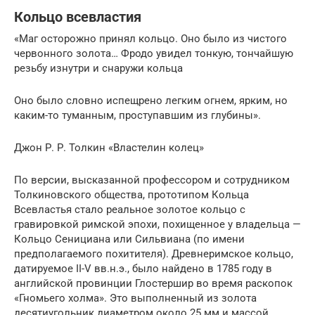
Кольцо всевластия
«Маг осторожно принял кольцо. Оно было из чистого
червонного золота… Фродо увидел тонкую, тончайшую
резьбу изнутри и снаружи кольца
Оно было словно испещрено легким огнем, ярким, но
каким-то туманным, проступавшим из глубины».
Джон Р. Р. Толкин «Властелин колец»
По версии, высказанной профессором и сотрудником
Толкиновского общества, прототипом Кольца
Всевластья стало реальное золотое кольцо с
гравировкой римской эпохи, похищенное у владельца —
Кольцо Сенициана или Сильвиана (по имени
предполагаемого похитителя). Древнеримское кольцо,
датируемое II-V вв.н.э., было найдено в 1785 году в
английской провинции Глостершир во время раскопок
«Гномьего холма». Это выполненный из золота
десятиугольник диаметром около 25 мм и массой