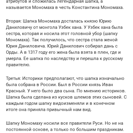
атрибутов и сложилась легендарная шапка, а
называется Мономаха в честь Константина Мономаха.
Вторая: Шапка Мономаха досталась князю Юрию
Даниловичу от монгола Узбек хана. У Узбек хана была
сестра, которая и носила этот головной убор (шапку
Мономаха). Так получилось, что сестра стала женой
Юрия Даниловича. Юрий Данилович собирал дань с
Орды. А в 1317 году его жена была взята в плен, где и
умерла. Ее шапка по наследству и перешла к русскому
правителю.
Третья: Историки предполагают, что шапка изначально
была собрана в России. Был в России князь Иван
Красный. У него было два сына. По мнению историков.
Шапка была сделана из кусков шлемов этих сыновей. С
каждым годом шапку видоизменяли и в конечном
итоге она приняла привычный нам вид.
Шапку Мономаху носили все правители Руси. Но не на
постоянной основе, а только по большим праздникам.