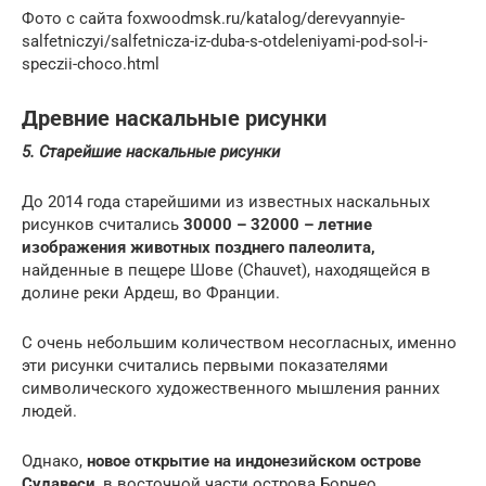
Фото с сайта foxwoodmsk.ru/katalog/derevyannyie-
salfetniczyi/salfetnicza-iz-duba-s-otdeleniyami-pod-sol-i-
speczii-choco.html
Древние наскальные рисунки
5. Старейшие наскальные рисунки
До 2014 года старейшими из известных наскальных
рисунков считались
30000 – 32000 – летние
изображения животных позднего палеолита,
найденные в пещере Шове (Chauvet), находящейся в
долине реки Ардеш, во Франции.
С очень небольшим количеством несогласных, именно
эти рисунки считались первыми показателями
символического художественного мышления ранних
людей.
Однако,
новое открытие на индонезийском острове
Сулавеси
, в восточной части острова Борнео,