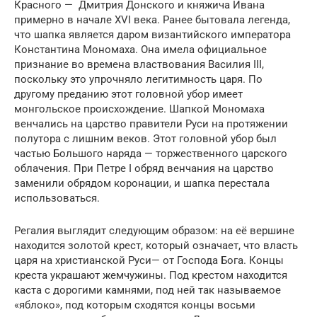
Красного — Дмитрия Донского и княжича Ивана
примерно в начале XVI века. Ранее бытовала легенда,
что шапка является даром византийского императора
Константина Мономаха. Она имела официальное
признание во времена властвования Василия III,
поскольку это упрочняло легитимность царя. По
другому преданию этот головной убор имеет
монгольское происхождение. Шапкой Мономаха
венчались на царство правители Руси на протяжении
полутора с лишним веков. Этот головной убор был
частью Большого наряда — торжественного царского
облачения. При Петре I обряд венчания на царство
заменили обрядом коронации, и шапка перестала
использоваться.
Регалия выглядит следующим образом: на её вершине
находится золотой крест, который означает, что власть
царя на христианской Руси— от Господа Бога. Концы
креста украшают жемчужины. Под крестом находится
каста с дорогими камнями, под ней так называемое
«яблоко», под которым сходятся концы восьми