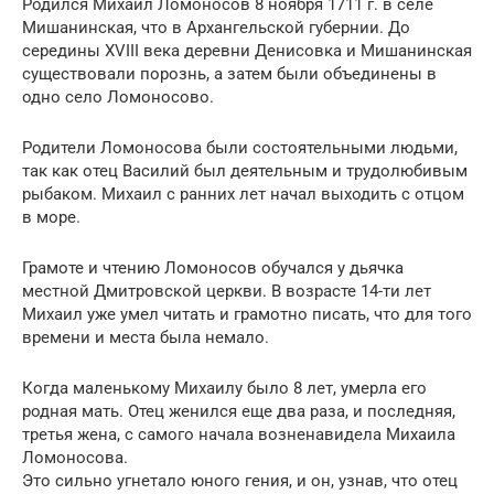
Родился Михаил Ломоносов 8 ноября 1711 г. в селе
Мишанинская, что в Архангельской губернии. До
середины XVIII века деревни Денисовка и Мишанинская
существовали порознь, а затем были объединены в
одно село Ломоносово.
Родители Ломоносова были состоятельными людьми,
так как отец Василий был деятельным и трудолюбивым
рыбаком. Михаил с ранних лет начал выходить с отцом
в море.
Грамоте и чтению Ломоносов обучался у дьячка
местной Дмитровской церкви. В возрасте 14-ти лет
Михаил уже умел читать и грамотно писать, что для того
времени и места была немало.
Когда маленькому Михаилу было 8 лет, умерла его
родная мать. Отец женился еще два раза, и последняя,
третья жена, с самого начала возненавидела Михаила
Ломоносова.
Это сильно угнетало юного гения, и он, узнав, что отец