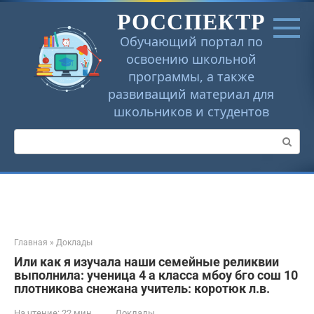
Перейти
РОССПЕКТР
к
контенту
Обучающий портал по
освоению школьной
программы, а также
развиващий материал для
школьников и студентов
Поиск:
Главная
»
Доклады
Или как я изучала наши семейные реликвии
выполнила: ученица 4 а класса мбоу бго сош 10
плотникова снежана учитель: коротюк л.в.
На чтение:
22 мин
Доклады