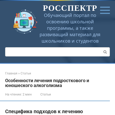
Перейти
РОССПЕКТР
к
контенту
Обучающий портал по
освоению школьной
программы, а также
развиващий материал для
школьников и студентов
Поиск:
Главная
»
Статьи
Особенности лечения подросткового и
юношеского алкоголизма
На чтение:
2 мин
Статьи
Специфика подходов к лечению