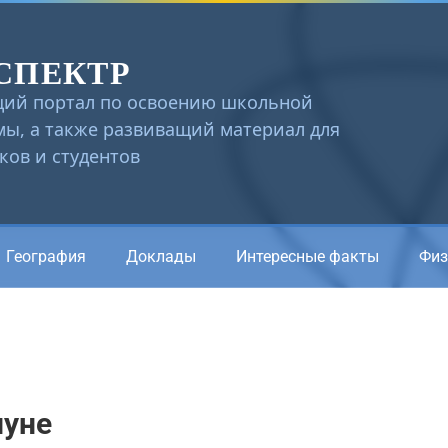
СПЕКТР
ий портал по освоению школьной
ы, а также развиващий материал для
ов и студентов
География
Доклады
Интересные факты
Физ
луне