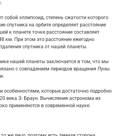
ы.
т собой эллипсоид, степень сжатости которого
ние спутника на орбите определяет расстояние
ей к планете точке расстояние составляет
48 км. При этом это расстояние ежегодно
отдаления спутника от нашей планеты.
нике нашей планеты заключается в том, что мы
связано с совпадением периодов вращения Луны
и.
ми особенностями, которые достаточно подробно
20 века Э. Браун. Вычисления астронома из
око применяются в современной науке.
то же лицо, поэтому есть темная сторона,