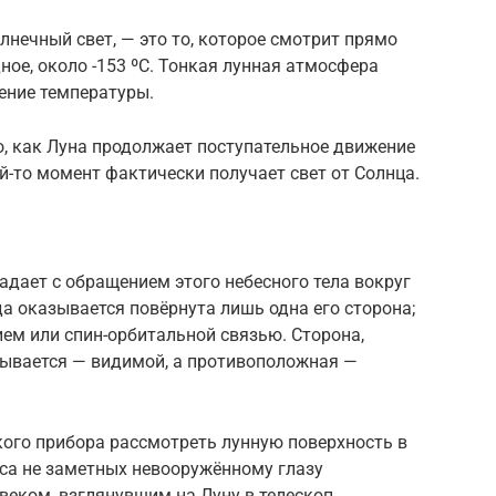
лнечный свет, — это то, которое смотрит прямо
дное, около -153 ºC. Тонкая лунная атмосфера
ение температуры.
о, как Луна продолжает поступательное движение
ой-то момент фактически получает свет от Солнца.
адает с обращением этого небесного тела вокруг
да оказывается повёрнута лишь одна его сторона;
ем или спин-орбитальной связью. Сторона,
зывается — видимой, а противоположная —
кого прибора рассмотреть лунную поверхность в
сса не заметных невооружённому глазу
веком, взглянувшим на Луну в телескоп,