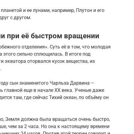
планетой и ее лунами, например, Плутон и его
руг с другом.
ли при её быстром вращении
бежного отделения». Суть её в том, что молодая
а этого сильно сплющилась. В итоге под
и экватора оторвался кусок вещества, из
.
году сын знаменитого Чарльза Дарвина –
 главной еще в начале XX века. Ученые даже
ится там, где сейчас Тихий океан, по объёму он
ло, Земля должна была вращаться очень быстро,
ше, чем за 2 часа. Но она к настоящему времени
ынешних 24 часов. Против этой теории говорит и