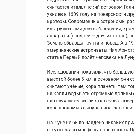
считается итальянский астроном Гали
увидев в 1609 году на поверхности др
кратеры. Современные астрономы ра
инструментами для наблюдений; кроме
аппараты (позднее — других стран), с
Землю образцы грунта и пород. А в 1
американские астронавты Нил Армстро
статье Первый полёт человека на Луну
Исследования показали, что бóльшую
высотой более 5 км; в основном они 
считают учёные, кора планеты там тол
ни капли воды: эти огромные долины 
плотных метеоритных потоков с пове
коре проломы хлынула лава, заполн
На Луне не было найдено никаких при
отсутствия атмосферы поверхность 