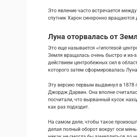
Это явление часто встречается между 
спутник Харон синхронно вращаются д
Луна оторвалась от Зем
Это еще называется «гипотезой центро
Земля вращалась очень быстро и из-з
действием центробежных сил в област
которого затем сформировалась Луна
Эту версию первым выдвинул в 1878 
Джордж Дарвин. Она вполне считалась
посчитали, что вырванный кусок наход
как раз подходит.
На самом деле, чтобы такое произош
делая полный оборот вокруг оси мень
никак не смогла бы замедлиться до н