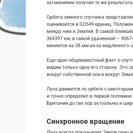
затмениями получил те же результат
Орбита земного спутника представляе
оценивается в 0,0549 единиц. Положе
между ним и Землей. В самой ближайш
364397 км, в самой удаленной — 4067
меняется на 38 мм из-за медленного 
Еще один общеизвестный факт о спут
видим только одну его сторону. Это 
вокруг собственной оси и вокруг Земл
Луна движется по орбите с некоторы
и точно определил в первой половине 
Британии до сих пор актуальны и шир
Синхронное вращение
Луна всегда показывает Земле одно и 