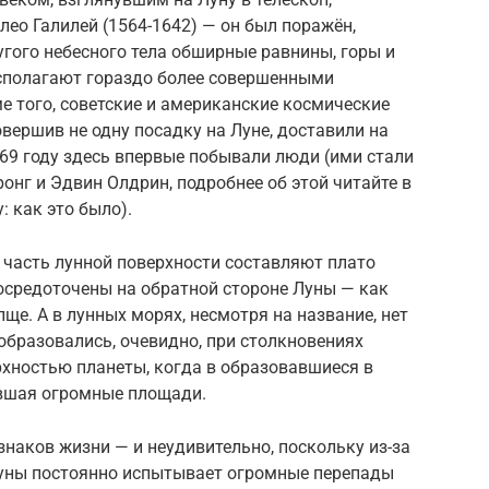
лео Галилей (1564-1642) — он был поражён,
угого небесного тела обширные равнины, горы и
сполагают гораздо более совершенными
 того, советские и американские космические
овершив не одну посадку на Луне, доставили на
969 году здесь впервые побывали люди (ими стали
нг и Эдвин Олдрин, подробнее об этой читайте в
: как это было).
 часть лунной поверхности составляют плато
сосредоточены на обратной стороне Луны — как
ще. А в лунных морях, несмотря на название, нет
образовались, очевидно, при столкновениях
рхностью планеты, когда в образовавшиеся в
ившая огромные площади.
знаков жизни — и неудивительно, поскольку из-за
Луны постоянно испытывает огромные перепады