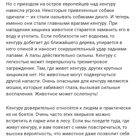
Но с приходом на остров европейцев над кенгуру
нависла угроза. Некоторые привезенные собаки
одичали — их стали называть собаками динго. И теперь
именно они стали главными врагами кенгуру. При
нападении хищника животное старается заманить его в
воду и утопить. Если поблизости нет водоема, то
кенгуру добегает до ближайшего дерева, упирается в
него спиной и наносит сокрушительный удар задними
лапами. А лапы действительно сильны. Кенгуру с
легкостью может перепрыгнуть трехметровое
заграждение. Там, где живет кенгуру, других крупных
хищников нет. Но животные могут подвергнуться
другой напасти. Очень опасными для кенгуру являются
мошки, которые забивают глаза, вызывая сильные
воспаления. Животное может ослепнуть!
Кенгуру доверительно относятся к людям и практически
их не боятся. Очень часто этих зверьков можно
встретить в парке или в лесу. Если вы поедете туда, где
живут кенгуру, и вам повезет с ними повстречаться, то
высока вероятность, что животное даже позволит себя