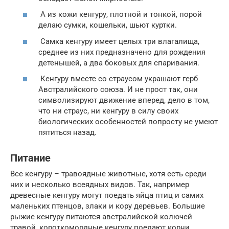
А из кожи кенгуру, плотной и тонкой, порой
делаю сумки, кошельки, шьют куртки.
Самка кенгуру имеет целых три влагалища,
среднее из них предназначено для рождения
детенышей, а два боковых для спаривания.
Кенгуру вместе со страусом украшают герб
Австралийского союза. И не прост так, они
символизируют движение вперед, дело в том,
что ни страус, ни кенгуру в силу своих
биологических особенностей попросту не умеют
пятиться назад.
Питание
Все кенгуру – травоядные животные, хотя есть среди
них и несколько всеядных видов. Так, например
древесные кенгуру могут поедать яйца птиц и самих
маленьких птенцов, злаки и кору деревьев. Большие
рыжие кенгуру питаются австралийской колючей
травой, короткомордные кенгуру поедают корни