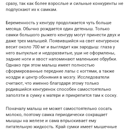
сразу, так как более взрослые и сильные конкуренты не
подпускают их к самкам.
Беременность у кенгуру продолжается чуть больше
месяца. Обычно рождается один детеныш. Только
самки большого рыжего кенгуру могут принести двух и
даже трех малышей. Появившийся на свет кенгуренок
весит около 700 мг и выглядит как зародыш: глаза у
него выпуклые и недоразвитые, уши не оформлены,
задние ноги и хвост напоминают маленькие обрубки.
Однако при этом малыш имеет полностью
сформированные передние лапы с когтями, а также
ноздри и центр обоняния в мозгу. Исследователи
считают, что именно благодаря этому только
родившийся кенгуренок способен самостоятельно
заползти в сумку к матери и прикрепится там к соску.
Поначалу малыш не может самостоятельно сосать
молоко, поэтому самка периодически сокращает
мышцы на железе и сама впрыскивает ему
питательную жидкость. Край сумки имеет мышечные