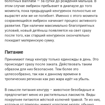
болотных валлаби — за сутки до рождения малыша. В
этом случае эмбрион пребывает в диапаузе до того
момента, пока предыдущий кенгуренок полностью не
вырастет или же не погибнет. Именно с этого момента
сохраняющийся эмбрион начинает процесс активного
развития. При наличии максимально благоприятных
условий, новый детёныш появляется на свет сразу
после того, как старший кенгуренок окончательно
покидает материнскую сумку.
Питание
Принимают пищу кенгуру только единожды в день. Это
происходит сразу после заката. Действовать таким
образом для них безопаснее. Тем более это
целесообразно, так как к данному времени в
тропических регионах как раз жара идёт на убыль.
В смысле питания кенгуру – животное безобидные и
предпочитает меню из растительных лакомств. Виды
покрупнее питаются жёсткой колючей травой. Те из них,
которые от природы имеют короткую морду, обычно