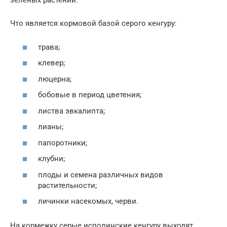
зеленых растений.
Что является кормовой базой серого кенгуру:
трава;
клевер;
люцерна;
бобовые в период цветения;
листва эвкалипта;
лианы;
папоротники;
клубни;
плоды и семена различных видов
растительности;
личинки насекомых, черви.
На кормежку серые исполинские кенгуру выходят