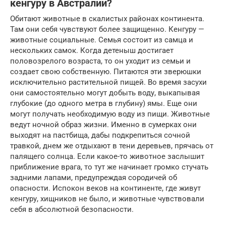
кенгуру в Австралии?
Обитают животные в скалистых районах континента.
Там они себя чувствуют более защищенно. Кенгуру —
животные социальные. Семья состоит из самца и
нескольких самок. Когда детеныш достигает
половозрелого возраста, то он уходит из семьи и
создает свою собственную. Питаются эти зверюшки
исключительно растительной пищей. Во время засухи
они самостоятельно могут добыть воду, выкапывая
глубокие (до одного метра в глубину) ямы. Еще они
могут получать необходимую воду из пищи. Животные
ведут ночной образ жизни. Именно в сумерках они
выходят на пастбища, дабы подкрепиться сочной
травкой, днем же отдыхают в тени деревьев, прячась от
палящего солнца. Если какое-то животное заслышит
приближение врага, то тут же начинает громко стучать
задними лапами, предупреждая сородичей об
опасности. Испокон веков на континенте, где живут
кенгуру, хищников не было, и животные чувствовали
себя в абсолютной безопасности.