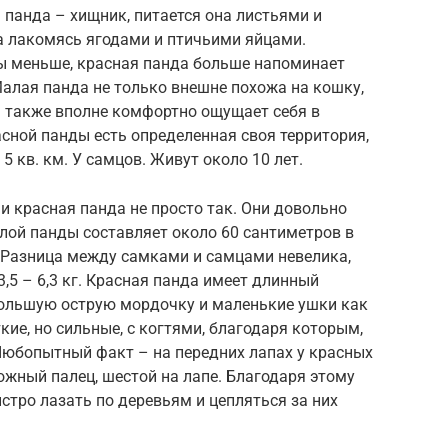
 панда – хищник, питается она листьями и
 лакомясь ягодами и птичьими яйцами.
зы меньше, красная панда больше напоминает
алая панда не только внешне похожа на кошку,
а также вполне комфортно ощущает себя в
асной панды есть определенная своя территория,
 5 кв. км. У самцов. Живут около 10 лет.
и красная панда не просто так. Они довольно
лой панды составляет около 60 сантиметров в
. Разница между самками и самцами невелика,
3,5 – 6,3 кг. Красная панда имеет длинный
ебольшую острую мордочку и маленькие ушки как
ие, но сильные, с когтями, благодаря которым,
Любопытный факт – на передних лапах у красных
ожный палец, шестой на лапе. Благодаря этому
тро лазать по деревьям и цепляться за них