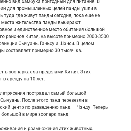
менно вид бамбука пригодный для питания. В
рий для промышленных целей панды ушли в
ь туда где живут панды сегодня, пока ещё не
я места жительства панды выбирают
овное и единственное место обитания большой
о районов Китая, на высоте примерно 2000-3500
ровинции Сычуань, Ганьсу и Шэнси. В целом
ы составляет примерно 30 тысяч кв.
т в зоопарках за пределами Китая. Этих
 в аренду на 10 лет.
емлетрясения пострадал самый большой
 Сычуань. После этого панд перевезли в
ский центр по разведению панд — Чэнду. Теперь
й большой в мире зоопарк панд.
роживания и размножения этих животных.