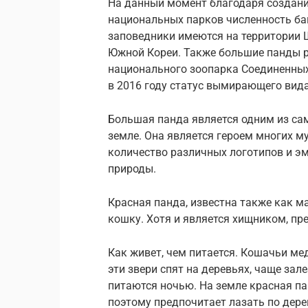
На данный момент благодаря создани
национальных парков численность ба
заповедники имеются на территории Ш
Южной Кореи. Также большие панды р
национального зоопарка Соединенных
в 2016 году статус вымирающего вид
Большая панда является одним из са
земле. Она является героем многих м
количество различных логотипов и э
природы.
Красная панда, известна также как м
кошку. Хотя и является хищником, пр
Как живет, чем питается. Кошачьи м
эти звери спят на деревьях, чаще зал
питаются ночью. На земле красная п
поэтому предпочитает лазать по дере