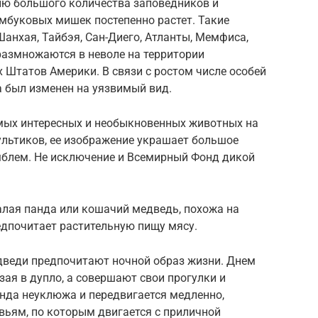
ю большого количества заповедников и
мбуковых мишек постепенно растет. Такие
анхая, Тайбэя, Сан-Диего, Атланты, Мемфиса,
азмножаются в неволе на территории
 Штатов Америки. В связи с ростом числе особей
а был изменен на уязвимый вид.
мых интересных и необыкновенных животных на
ультиков, ее изображение украшает большое
мблем. Не исключение и Всемирный Фонд дикой
алая панда или кошачий медведь, похожа на
едпочитает растительную пищу мясу.
едведи предпочитают ночной образ жизни. Днем
езая в дупло, а совершают свои прогулки и
анда неуклюжа и передвигается медленно,
вьям, по которым двигается с приличной