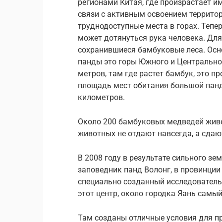
регионами Китая, где произрастает и
связи с активным освоением террито
труднодоступные места в горах. Тепер
может дотянуться рука человека. Дл
сохранившиеся бамбуковые леса. Осн
панды это горы Южного и Центральног
метров, там где растет бамбук, это п
площадь мест обитания большой панд
километров.
Около 200 бамбуковых медведей живе
животных не отдают навсегда, а сдают
В 2008 году в результате сильного з
заповедник панд Волонг, в провинции
специально созданный исследователь
этот центр, около городка Яань самы
Там созданы отличные условия для п