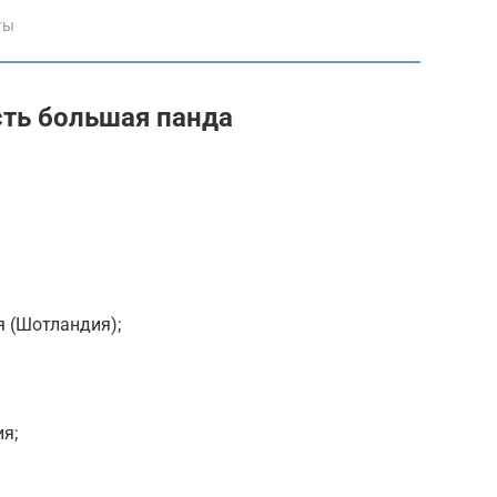
ты
сть большая панда
я (Шотландия);
ия;