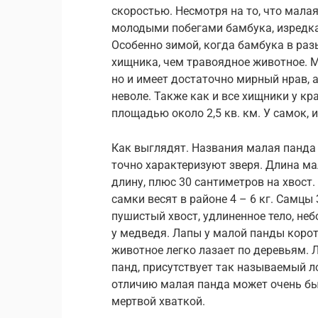
скоростью. Несмотря на то, что малая
молодыми побегами бамбука, изредка
Особенно зимой, когда бамбука в ра
хищника, чем травоядное животное. М
но и имеет достаточно мирный нрав, 
неволе. Также как и все хищники у кр
площадью около 2,5 кв. км. У самок, и
Как выглядят. Названия малая панда 
точно характеризуют зверя. Длина ма
длину, плюс 30 сантиметров на хвост
самки весят в районе 4 – 6 кг. Самцы 
пушистый хвост, удлиненное тело, н
у медведя. Лапы у малой панды коротк
животное легко лазает по деревьям. 
панд, присутствует так называемый л
отличию малая панда может очень быс
мертвой хваткой.