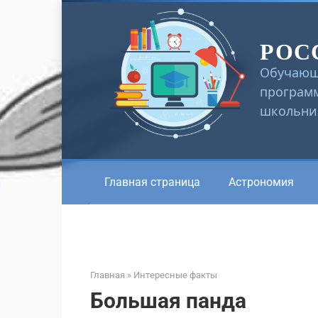
Перейти
к
РОС
контенту
Обучающ
программ
школьник
Главная страница
Астрономия
Главная
»
Интересные факты
Большая панда