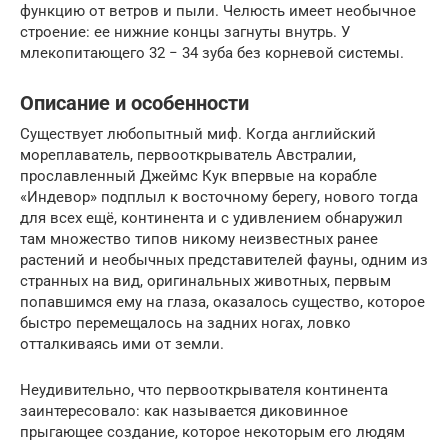
функцию от ветров и пыли. Челюсть имеет необычное
строение: ее нижние концы загнуты внутрь. У
млекопитающего 32 − 34 зуба без корневой системы.
Описание и особенности
Существует любопытный миф. Когда английский
мореплаватель, первооткрыватель Австралии,
прославленный Джеймс Кук впервые на корабле
«Индевор» подплыл к восточному берегу, нового тогда
для всех ещё, континента и с удивлением обнаружил
там множество типов никому неизвестных ранее
растений и необычных представителей фауны, одним из
странных на вид, оригинальных животных, первым
попавшимся ему на глаза, оказалось существо, которое
быстро перемещалось на задних ногах, ловко
отталкиваясь ими от земли.
Неудивительно, что первооткрывателя континента
заинтересовало: как называется диковинное
прыгающее создание, которое некоторым его людям