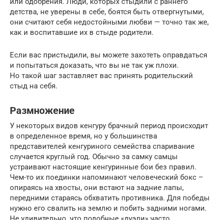
или одобрения. Люди, которых стыдили с раннего
детства, не уверены в себе, боятся быть отвергнутыми,
они считают себя недостойными любви — точно так же,
как и воспитавшие их в стыде родители.
Если вас пристыдили, вы можете захотеть оправдаться
и попытаться доказать, что вы не так уж плохи.
Но такой шаг заставляет вас принять родительский
стыд на себя.
Размножение
У некоторых видов кенгуру брачный период происходит
в определенное время, но у большинства
представителей кенгуриного семейства спаривание
случается круглый год. Обычно за самку самцы
устраивают настоящие кенгуринные бои без правил.
Чем-то их поединки напоминают человеческий бокс –
опираясь на хвосты, они встают на задние лапы,
передними стараясь обхватить противника. Для победы
нужно его свалить на землю и побить задними ногами.
Не удивительно, что подобные «дуэли» часто