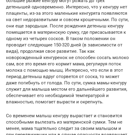
большие рыжие кенгуру могут рожать до трех
детенышей одновременно. Интересно, что у кенгуру нет
плаценты, из-за этого маленькие кенгурята появляются
на свет недоразвитыми и совсем крошечными. По сути,
они еще зародыши. После рождения детеныш кенгуру
помещается в материнскую сумку, где присасывается к
одному из четырех сосков. В таком положении он
проводит следующие 150-320 дней (в зависимости от
вида), продолжая свое развитие. Так как
новорожденный кенгуренок не способен сосать молоко
сам, все это время его кормит мама, регулируя поток
молока с помощью мышц. Интересно, что если в этот
период детеныш вдруг оторвется от соска, то может
даже погибнуть от голода. По сути, сумка мамы-кенгуру
служит для малыша местом его дальнейшего развития,
обеспечивает его необходимой температурой и
влажностью, помогает вырасти и окрепнуть.
Со временем малыш кенгуру вырастает и становится
способными вылезать из материнской сумки. Тем не
менее, мама тщательно следит за своим малышом и
при передвижении или в случае опасности возвращает