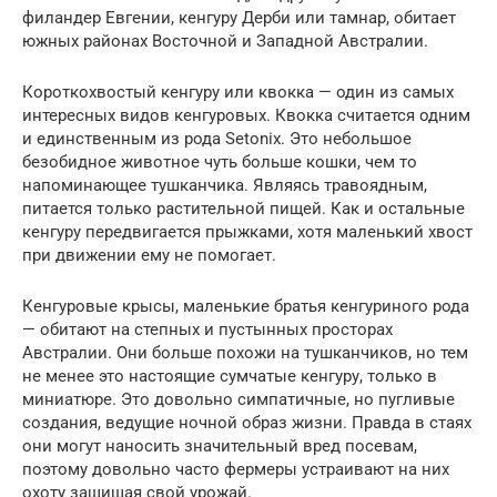
филандер Евгении, кенгуру Дерби или тамнар, обитает
южных районах Восточной и Западной Австралии.
Короткохвостый кенгуру или квокка — один из самых
интересных видов кенгуровых. Квокка считается одним
и единственным из рода Setonix. Это небольшое
безобидное животное чуть больше кошки, чем то
напоминающее тушканчика. Являясь травоядным,
питается только растительной пищей. Как и остальные
кенгуру передвигается прыжками, хотя маленький хвост
при движении ему не помогает.
Кенгуровые крысы, маленькие братья кенгуриного рода
— обитают на степных и пустынных просторах
Австралии. Они больше похожи на тушканчиков, но тем
не менее это настоящие сумчатые кенгуру, только в
миниатюре. Это довольно симпатичные, но пугливые
создания, ведущие ночной образ жизни. Правда в стаях
они могут наносить значительный вред посевам,
поэтому довольно часто фермеры устраивают на них
охоту защищая свой урожай.