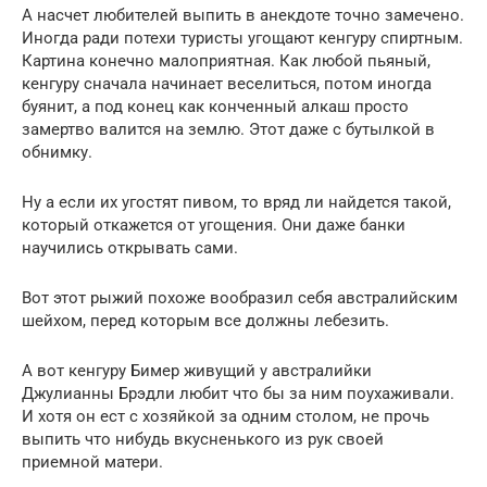
А насчет любителей выпить в анекдоте точно замечено.
Иногда ради потехи туристы угощают кенгуру спиртным.
Картина конечно малоприятная. Как любой пьяный,
кенгуру сначала начинает веселиться, потом иногда
буянит, а под конец как конченный алкаш просто
замертво валится на землю. Этот даже с бутылкой в
обнимку.
Ну а если их угостят пивом, то вряд ли найдется такой,
который откажется от угощения. Они даже банки
научились открывать сами.
Вот этот рыжий похоже вообразил себя австралийским
шейхом, перед которым все должны лебезить.
А вот кенгуру Бимер живущий у австралийки
Джулианны Брэдли любит что бы за ним поухаживали.
И хотя он ест с хозяйкой за одним столом, не прочь
выпить что нибудь вкусненького из рук своей
приемной матери.