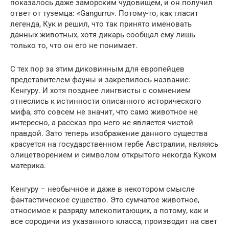
показалось даже заморским чудовищем, и он получил
ответ от туземца: «Gangurru». Потому-то, как гласит
легенда, Кук и решил, что так принято именовать
данных животных, хотя дикарь сообщал ему лишь
только то, что он его не понимает.
С тех пор за этим диковинным для европейцев
представителем фауны и закрепилось название:
Кенгуру. И хотя позднее лингвисты с сомнением
отнеслись к истинности описанного исторического
мифа, это совсем не значит, что само животное не
интересно, а рассказ про него не является чистой
правдой. Зато теперь изображение данного существа
красуется на государственном гербе Австралии, являясь
олицетворением и символом открытого некогда Куком
материка.
Кенгуру – необычное и даже в некотором смысле
фантастическое существо. Это сумчатое животное,
относимое к разряду млекопитающих, а потому, как и
все сородичи из указанного класса, производит на свет