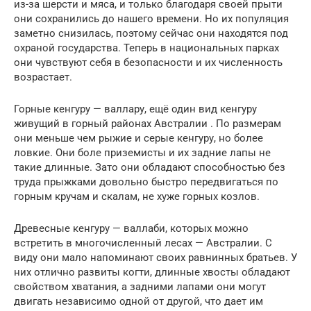
из-за шерсти и мяса, и только благодаря своей прыти
они сохранились до нашего времени. Но их популяция
заметно снизилась, поэтому сейчас они находятся под
охраной государства. Теперь в национальных парках
они чувствуют себя в безопасности и их численность
возрастает.
Горные кенгуру — валлару, ещё один вид кенгуру
живущий в горный районах Австралии . По размерам
они меньше чем рыжие и серые кенгуру, но более
ловкие. Они боле приземисты и их задние лапы не
такие длинные. Зато они обладают способностью без
труда прыжками довольно быстро передвигаться по
горным кручам и скалам, не хуже горных козлов.
Древесные кенгуру — валлаби, которых можно
встретить в многочисленный лесах — Австралии. С
виду они мало напоминают своих равнинных братьев. У
них отлично развиты когти, длинные хвосты обладают
свойством хватания, а задними лапами они могут
двигать независимо одной от другой, что дает им