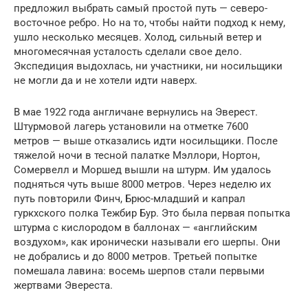
предложил выбрать самый простой путь — северо-
восточное ребро. Но на то, чтобы найти подход к нему,
ушло несколько месяцев. Холод, сильный ветер и
многомесячная усталость сделали свое дело.
Экспедиция выдохлась, ни участники, ни носильщики
не могли да и не хотели идти наверх.
В мае 1922 года англичане вернулись на Эверест.
Штурмовой лагерь установили на отметке 7600
метров — выше отказались идти носильщики. После
тяжелой ночи в тесной палатке Мэллори, Нортон,
Сомервелл и Моршед вышли на штурм. Им удалось
подняться чуть выше 8000 метров. Через неделю их
путь повторили Финч, Брюс-младший и капрал
гуркхского полка Тежбир Бур. Это была первая попытка
штурма с кислородом в баллонах — «английским
воздухом», как иронически называли его шерпы. Они
не добрались и до 8000 метров. Третьей попытке
помешала лавина: восемь шерпов стали первыми
жертвами Эвереста.