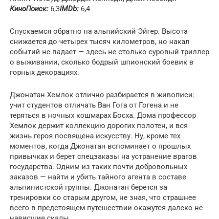
КиноПоиск:
6,3
IMDb:
6,4
Спускаемся обратно на альпийский Эйгер. Высота
снижается до четырех тысяч километров, но накал
событий не падает — здесь не столько суровый триллер
о выживании, сколько бодрый шпионский боевик в
горных декорациях.
Джонатан Хемлок отлично разбирается в живописи:
учит студентов отличать Ван Гога от Гогена и не
теряться в ночных кошмарах Босха. Дома профессор
Хемлок держит коллекцию дорогих полотен, и вся
жизнь героя посвящена искусству. Ну, кроме тех
моментов, когда Джонатан вспоминает о прошлых
привычках и берет спецзаказы на устранение врагов
государства. Одним из таких почти добровольных
заказов — найти и убить тайного агента в составе
альпинистской группы. Джонатан берется за
тренировки со старым другом, не зная, что страшнее
всего в предстоящем путешествии окажутся далеко не
нависшие скалы.