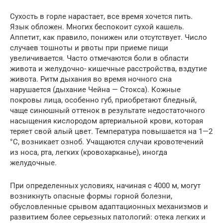
Сухость в горле нарастает, все время хочется пить.
Язык обложен. Многих беспокоит сухой кашель.
Аппетит, как правило, понижен или отсутствует. Число
случаев тошноты и рвоты при приеме пищи
увеличивается. Часто отмечаются боли в области
живота и желудочно- кишечные расстройства, вздутие
живота. Ритм дыхания во время ночного сна
нарушается (дыхание Чейна — Стокса). Кожные
покровы лица, особенно губ, приобретают бледный,
чаще синюшный оттенок в результате недостаточного
насыщения кислородом артериальной крови, которая
теряет свой алый цвет. Температура повышается на 1—2
°C, возникает озноб. Учащаются случаи кровотечений
из носа, рта, легких (кровохарканье), иногда
желудочные.
При определенных условиях, начиная с 4000 м, могут
возникнуть опасные формы горной болезни,
обусловленные срывом адаптационных механизмов и
развитием более серьезных патологий: отека легких и