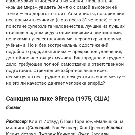
самых ярких мгновений в их жизни. Побывать на
«крыше мира», увидеть Землю с самой высокой её
точки — это дорогого стоит. Альпинисты, покорившие
все восьмитысячники (а это всего 31 человек) — это
поистине суперэлита человечества, лучшие из лучших,
стоящие в одном ряду с олимпийскими чемпионами,
великими путешественниками, первооткрывателями,
учёными. Но и без экстремальных достижений
подобного рода, альпинизм — прекрасное увлечение,
достойное настоящих мужчин. Благородное и трудное
дело, требующее полной самоотдачи и ответственной
подготовки. Стремление забраться выше всех,
несмотря на все трудности, осуществить свою мечту —
не это ли качество двигает человека вперёд?
Санкция на пике Эйгера (1975, США)
боевик
Режиссер:
Клинт Иствуд («Гран Торино», «Малышка на
миллион»)
Сценарий:
Род Уитакер, Хэл Дреснер
В ролях:
Клинт Иствуд, Джордж Кеннеди, Джек Кэссиди