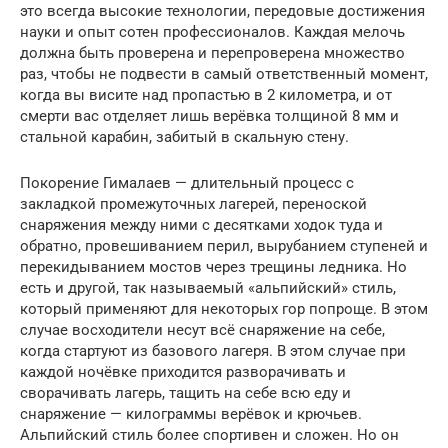
это всегда высокие технологии, передовые достижения
науки и опыт сотен профессионалов. Каждая мелочь
должна быть проверена и перепроверена множество
раз, чтобы не подвести в самый ответственный момент,
когда вы висите над пропастью в 2 километра, и от
смерти вас отделяет лишь верёвка толщиной 8 мм и
стальной карабин, забитый в скальную стену.
Покорение Гималаев — длительный процесс с
закладкой промежуточных лагерей, переноской
снаряжения между ними с десятками ходок туда и
обратно, провешиванием перил, вырубанием ступеней и
перекидыванием мостов через трещины ледника. Но
есть и другой, так называемый «альпийский» стиль,
который применяют для некоторых гор попроще. В этом
случае восходители несут всё снаряжение на себе,
когда стартуют из базового лагеря. В этом случае при
каждой ночёвке приходится разворачивать и
сворачивать лагерь, тащить на себе всю еду и
снаряжение — килограммы верёвок и крючьев.
Альпийский стиль более спортивен и сложен. Но он