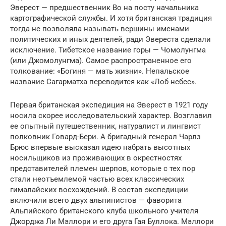
Эверест — предшественник Во на посту начальника
картографической службы. И хотя британская традиция
тогда не позволяла называть вершины именами
политических и иных деятелей, ради Эвереста сделали
исключение. Тибетское название горы — Чомолунгма
(или Джомолунгма). Самое распространенное его
толкование: «Богиня — мать жизни». Непальское
название Сагарматха переводится как «Лоб небес».
Первая британская экспедиция на Эверест в 1921 году
носила скорее исследовательский характер. Возглавил
ее опытный путешественник, натуралист и лингвист
полковник Говард-Бери. А бригадный генерал Чарлз
Брюс впервые высказал идею набрать высотных
носильщиков из проживающих в окрестностях
представителей племен шерпов, которые с тех пор
стали неотъемлемой частью всех классических
гималайских восхождений. В состав экспедиции
включили всего двух альпинистов — фаворита
Альпийского британского клуба школьного учителя
Джорджа Ли Мэллори и его друга Гая Буллока. Мэллори