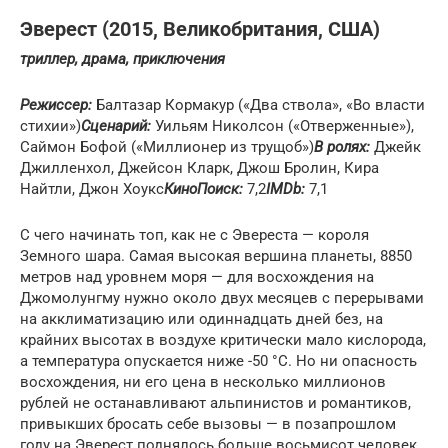
Эверест (2015, Великобритания, США)
триллер, драма, приключения
Режиссер:
Балтазар Кормакур («Два ствола», «Во власти
стихии»)
Сценарий:
Уильям Николсон («Отверженные»),
Саймон Бофой («Миллионер из трущоб»)
В ролях:
Джейк
Джилленхол, Джейсон Кларк, Джош Бролин, Кира
Найтли, Джон Хоукс
КиноПоиск:
7,2
IMDb:
7,1
С чего начинать топ, как не с Эвереста — короля
Земного шара. Самая высокая вершина планеты, 8850
метров над уровнем моря — для восхождения на
Джомолунгму нужно около двух месяцев с перерывами
на акклиматизацию или одиннадцать дней без, на
крайних высотах в воздухе критически мало кислорода,
а температура опускается ниже -50 °C. Но ни опасность
восхождения, ни его цена в несколько миллионов
рублей не останавливают альпинистов и романтиков,
привыкших бросать себе вызовы — в позапрошлом
году на Эверест поднялось больше восьмисот человек.