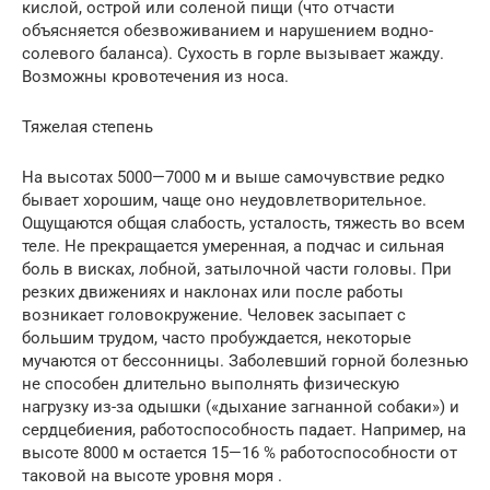
кислой, острой или соленой пищи (что отчасти
объясняется обезвоживанием и нарушением водно-
солевого баланса). Сухость в горле вызывает жажду.
Возможны кровотечения из носа.
Тяжелая степень
На высотах 5000—7000 м и выше самочувствие редко
бывает хорошим, чаще оно неудовлетворительное.
Ощущаются общая слабость, усталость, тяжесть во всем
теле. Не прекращается умеренная, а подчас и сильная
боль в висках, лобной, затылочной части головы. При
резких движениях и наклонах или после работы
возникает головокружение. Человек засыпает с
большим трудом, часто пробуждается, некоторые
мучаются от бессонницы. Заболевший горной болезнью
не способен длительно выполнять физическую
нагрузку из-за одышки («дыхание загнанной собаки») и
сердцебиения, работоспособность падает. Например, на
высоте 8000 м остается 15—16 % работоспособности от
таковой на высоте уровня моря .