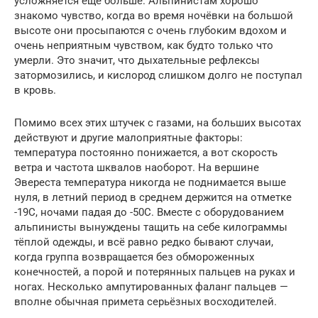
усложняется ещё больше. Альпинистам хорошо
знакомо чувство, когда во время ночёвки на большой
высоте они просыпаются с очень глубоким вдохом и
очень неприятным чувством, как будто только что
умерли. Это значит, что дыхательные рефлексы
затормозились, и кислород слишком долго не поступал
в кровь.
Помимо всех этих штучек с газами, на больших высотах
действуют и другие малоприятные факторы:
температура постоянно понижается, а вот скорость
ветра и частота шквалов наоборот. На вершине
Эвереста температура никогда не поднимается выше
нуля, в летний период в среднем держится на отметке
-19С, ночами падая до -50С. Вместе с оборудованием
альпинисты вынуждены тащить на себе килограммы
тёплой одежды, и всё равно редко бывают случаи,
когда группа возвращается без обмороженных
конечностей, а порой и потерянных пальцев на руках и
ногах. Несколько ампутированных фаланг пальцев —
вполне обычная примета серьёзных восходителей.