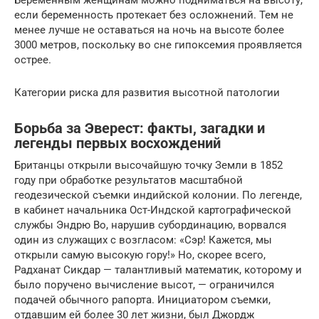
если беременность протекает без осложнений. Тем не
менее лучше не оставаться на ночь на высоте более
3000 метров, поскольку во сне гипоксемия проявляется
острее.
Категории риска для развития высотной патологии
Борьба за Эверест: факты, загадки и
легенды первых восхождений
Британцы открыли высочайшую точку Земли в 1852
году при обработке результатов масштабной
геодезической съемки индийской колонии. По легенде,
в кабинет начальника Ост-Индской картографической
службы Эндрю Во, нарушив субординацию, ворвался
один из служащих с возгласом: «Сэр! Кажется, мы
открыли самую высокую гору!» Но, скорее всего,
Радханат Сикдар — талантливый математик, которому и
было поручено вычисление высот, — ограничился
подачей обычного рапорта. Инициатором съемки,
отдавшим ей более 30 лет жизни, был Джордж