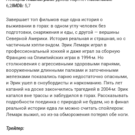
6,2
IMDb:
5,7
Завершает топ фильмов еще одна история о
выживании в горах: в одном углу человек без
подготовки, снаряжения и еды, с другой — вершины
Северной Америки. История реальная и страшная, но с
частичным хэппи-эндом. Эрик Лемарк играл в
профессиональный хоккей и даже играл за сборную
Францию на Олимпийских играх в 1994-м. Но
столкновения с агрессивными здоровыми парнями,
вооруженными длинными палками и заточенными
железками показались парню недостаточно опасными,
и Эрик ушел в сноубордисты и наркоманию. Пять лет
катаний на доске закончились трагедией в 2004-м: Эрик
катался вне трассы и заблудился в горах. Рассказывать
подробности поединка с природой не будем, но в финал
реальной истории едва ли можно считать спойлером:
Лемарк выжил, но из-за обморожения потерял обе ноги.
Трейлер: