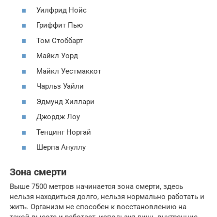
Уилфрид Нойс
Гриффит Пью
Том Стоббарт
Майкл Уорд
Майкл Уестмаккот
Чарльз Уайли
Эдмунд Хиллари
Джордж Лоу
Тенцинг Норгай
Шерпа Ануллу
Зона смерти
Выше 7500 метров начинается зона смерти, здесь
нельзя находиться долго, нельзя нормально работать и
жить. Организм не способен к восстановлению на