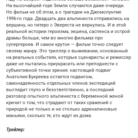
На высочайшей горе Земли случаются даже очереди.
Но фильм не об этом, а о трагедии на Джомолунгме
1996-го года. Двадцать два альпиниста отправились на
вершину, но пятеро с Эвереста не вернулись. И в этой
реальной истории героизма, экшена, саспенса и острой
драмы больше, чем во многих фильмах про
супергероев. И самое крутое — фильм точно следует
своему жанру. Это триллер о выживании, основанный
на реальных событиях, которые сценаристы и режиссер
даже не пытались приукрасить или преподнести с
субъективной точки зрения: настоящий подвиг
Анатолия Букреева остается подвигом,
самонадеянность отдельных членов экспедиций
выглядит глупо и безответственно, а последний
разговор опытного альпиниста с беременной женой
кричит о том, что страдают от таких сражений с
природой не только и не столько адреналиновые
маньяки, сколько те, кто ждут их дома.
Трейлер: