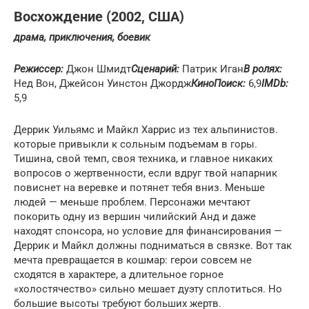
Восхождение (2002, США)
драма, приключения, боевик
Режиссер:
Джон Шмидт
Сценарий:
Патрик Иган
В ролях:
Нед Вон, Джейсон Уинстон Джордж
КиноПоиск:
6,9
IMDb:
5,9
Деррик Уильямс и Майкл Харрис из тех альпинистов.
которые привыкли к сольным подъемам в горы.
Тишина, свой темп, своя техника, и главное никаких
вопросов о жертвенности, если вдруг твой напарник
повиснет на веревке и потянет тебя вниз. Меньше
людей — меньше проблем. Персонажи мечтают
покорить одну из вершин чилийский Анд и даже
находят спонсора, но условие для финансирования —
Деррик и Майкл должны подниматься в связке. Вот так
мечта превращается в кошмар: герои совсем не
сходятся в характере, а длительное горное
«холостячество» сильно мешает дуэту сплотиться. Но
большие высоты требуют больших жертв.