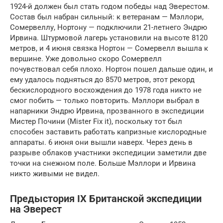
1924-й должен был стать годом победы над Эверестом.
Состав был набран сильный: к ветеранам — Мэллори,
Сомервеллу, Нортону — подключили 21-летнего Эндрю
Ирвина. Штурмовой лагерь установили на высоте 8120
метров, и 4 июня связка Нортон — Сомервелл вышла к
вершине. Уже довольно скоро Сомервелл
почувствовал себя плохо. Нортон пошел дальше один, и
ему удалось подняться до 8570 метров, этот рекорд
бескислородного восхождения до 1978 года никто не
смог побить — только повторить. Мэллори выбрал в
напарники Эндрю Ирвина, прозванного в экспедиции
Мистер Почини (Mister Fix it), поскольку тот был
способен заставить работать капризные кислородные
аппараты. 6 июня они вышли наверх. Через день в
разрыве облаков участники экспедиции заметили две
точки на снежном поле. Больше Мэллори и Ирвина
никто живыми не видел.
Предыстория IX Британской экспедиции
на Эверест