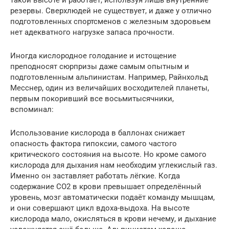
такой высоте и работает, используя лишь внутренние
резервы. Сверхлюдей не существует, и даже у отлично
подготовленных спортсменов с железным здоровьем
нет адекватного нагрузке запаса прочности.
Иногда кислородное голодание и истощение
преподносят сюрпризы даже самым опытным и
подготовленным альпинистам. Например, Райнхольд
Месснер, один из величайших восходителей планеты,
первым покоривший все восьмитысячники,
вспоминал:
Использование кислорода в баллонах снижает
опасность фактора гипоксии, самого частого
критического состояния на высоте. Но кроме самого
кислорода для дыхания нам необходим углекислый газ.
Именно он заставляет работать лёгкие. Когда
содержание CO2 в крови превышает определённый
уровень, мозг автоматически подаёт команду мышцам,
и они совершают цикл вдоха-выдоха. На высоте
кислорода мало, окисляться в крови нечему, и дыхание