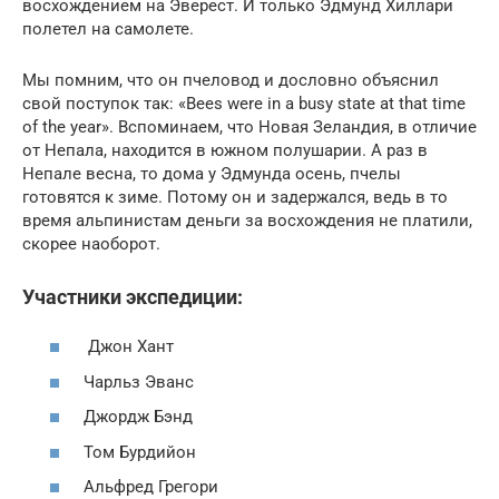
восхождением на Эверест. И только Эдмунд Хиллари
полетел на самолете.
Мы помним, что он пчеловод и дословно объяснил
свой поступок так: «Bees were in a busy state at that time
of the year». Вспоминаем, что Новая Зеландия, в отличие
от Непала, находится в южном полушарии. А раз в
Непале весна, то дома у Эдмунда осень, пчелы
готовятся к зиме. Потому он и задержался, ведь в то
время альпинистам деньги за восхождения не платили,
скорее наоборот.
Участники экспедиции:
Джон Хант
Чарльз Эванс
Джордж Бэнд
Том Бурдийон
Альфред Грегори