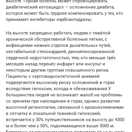
высоте. Горная болезнь может спровоцировать
диабетический кетоацидоз — осложнение диабета,
которое может быть труднее компенсировать у тех, кто
принимает ингибиторы карбоангидразы.
На высоте запрещено работать людям с тяжёлой
хронической обструктивной болезнью лёгких, с
инфекциями нижних отделов дыхательных путей,
нестабильной стенокардией, декомпенсированной
сердечной недостаточностью, тем, кто меньше трёх
месяцев назад перенёс инфаркт или инсульт и
некоторым другим группам повышенного риска.
Пациенты с серповидноклеточной анемией
подвергаются высокому риску осложнений в горах
вследствие гипоксии, холода и обезвоживания.У
большинства людей не возникает жалоб на проблемы
со зрением при нахождении в горах, однако развитие
высотной ретинопатии, связанной с кровоизлияниями
в сетчатку и локальной тканевой гипоксией,
встречается у 30% путешественников на высоту до 4300
м и более чем у 50%, поднимающихся выше 5000 м.
Беременным женщинам можно подниматься на высоту,