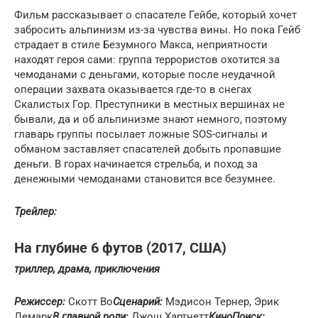
Фильм рассказывает о спасателе Гейбе, который хочет
забросить альпинизм из-за чувства вины. Но пока Гейб
страдает в стиле Безумного Макса, неприятности
находят героя сами: группа террористов охотится за
чемоданами с деньгами, которые после неудачной
операции захвата оказывается где-то в снегах
Скалистых Гор. Преступники в местных вершинах не
бывали, да и об альпинизме знают немного, поэтому
главарь группы посылает ложные SOS-сигналы и
обманом заставляет спасателей добыть пропавшие
деньги. В горах начинается стрельба, и поход за
денежными чемоданами становится все безумнее.
Трейлер:
На глубине 6 футов (2017, США)
триллер, драма, приключения
Режиссер:
Скотт Во
Сценарий:
Мэдисон Тернер, Эрик
Лемарк
В главной роли:
Джош Хартнетт
КиноПоиск: