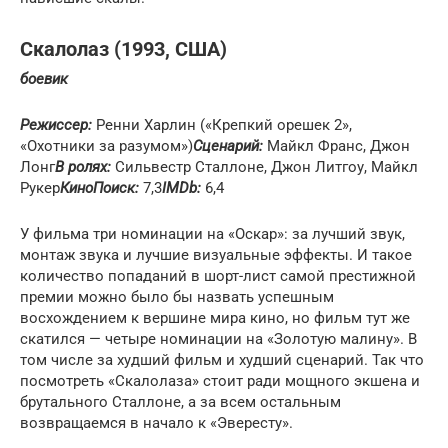
Скалолаз (1993, США)
боевик
Режиссер:
Ренни Харлин («Крепкий орешек 2»,
«Охотники за разумом»)
Сценарий:
Майкл Франс, Джон
Лонг
В ролях:
Сильвестр Сталлоне, Джон Литгоу, Майкл
Рукер
КиноПоиск:
7,3
IMDb:
6,4
У фильма три номинации на «Оскар»: за лучший звук,
монтаж звука и лучшие визуальные эффекты. И такое
количество попаданий в шорт-лист самой престижной
премии можно было бы назвать успешным
восхождением к вершине мира кино, но фильм тут же
скатился — четыре номинации на «Золотую малину». В
том числе за худший фильм и худший сценарий. Так что
посмотреть «Скалолаза» стоит ради мощного экшена и
брутального Сталлоне, а за всем остальным
возвращаемся в начало к «Эвересту».