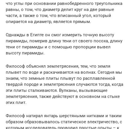
что углы при основании равнобедренного треугольника
равны, о том, что диаметр делит круг на две равные
части, а также о том, что вписанный угол, который
опирается на диаметр, является прямым.
Однажды в Египте он смог измерить точную высоту
пирамиды, померив длину тени от своего посоха, длину
тени от пирамиды и с помощью пропорции вывел
высоту пирамиды.
Философ объяснял землетрясения, тем, что земля
плывет по воде и раскачивается на волнах. Сегодня мы
знаем, что земные плиты плывут по расплавленной
твердой породе и землетрясения случаются тогда, когда
эти плиты сталкиваются. Вулканы, вызывающие
землетрясения, также действуют в основном на стыке
этих плит.
Философ натирал янтарь шерстяными нитками и таким
образом образовывалось статическое электричество, с
которым исследователь проводил простые опыты – к