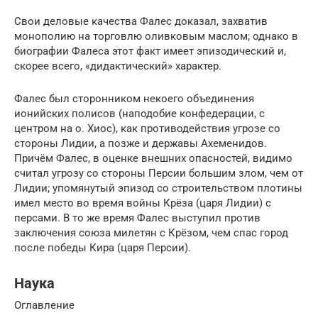
Свои деловые качества Фалес доказал, захватив
монополию на торговлю оливковым маслом; однако в
биографии Фалеса этот факт имеет эпизодический и,
скорее всего, «дидактический» характер.
Фалес был сторонником некоего объединения
ионийских полисов (наподобие конфедерации, с
центром на о. Хиос), как противодействия угрозе со
стороны Лидии, а позже и державы Ахеменидов.
Причём Фалес, в оценке внешних опасностей, видимо
считал угрозу со стороны Персии большим злом, чем от
Лидии; упомянутый эпизод со строительством плотины
имел место во время войны Крёза (царя Лидии) с
персами. В то же время Фалес выступил против
заключения союза милетян с Крёзом, чем спас город
после победы Кира (царя Персии).
Наука
Оглавление