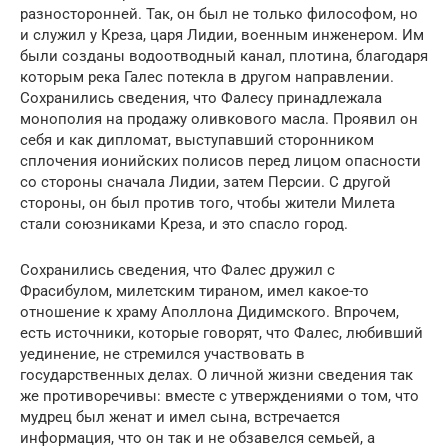
разносторонней. Так, он был не только философом, но
и служил у Креза, царя Лидии, военным инженером. Им
были созданы водоотводный канал, плотина, благодаря
которым река Галес потекла в другом направлении.
Сохранились сведения, что Фалесу принадлежала
монополия на продажу оливкового масла. Проявил он
себя и как дипломат, выступавший сторонником
сплочения ионийских полисов перед лицом опасности
со стороны сначала Лидии, затем Персии. С другой
стороны, он был против того, чтобы жители Милета
стали союзниками Креза, и это спасло город.
Сохранились сведения, что Фалес дружил с
Фрасибулом, милетским тираном, имел какое-то
отношение к храму Аполлона Дидимского. Впрочем,
есть источники, которые говорят, что Фалес, любивший
уединение, не стремился участвовать в
государственных делах. О личной жизни сведения так
же противоречивы: вместе с утверждениями о том, что
мудрец был женат и имел сына, встречается
информация, что он так и не обзавелся семьей, а