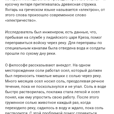
кусочку янтаря притягивалась древесная стружка.
Янтарь на греческом языке называется «электрон», от
этого слова произошло современное слово
«электричество».
Исследователь был инженером, есть данные, что,
пребывая на службе у лидийского царя Креза, помог
переправиться войску через реку. Для переправы по
специальным каналам была отведена вода и солдаты
прошли по сухому дну реки.
О философе рассказывают анекдот. На одном
месторождении соли работал осел, который должен
был переносить тяжелые мешки с солью через реку.
Много месяцев осел носил соль, преодолевая речное
течение, пока не поскользнулся и не упал. Соль в воде
быстро растворилась, поклажа стала легкой и осел
понял, как ему упростить свою работу. После этого
груженное солью животное каждый раз, когда
переходило реку, садилось в воду и ждало, пока соль
растворится. С этой проблемой помог справиться