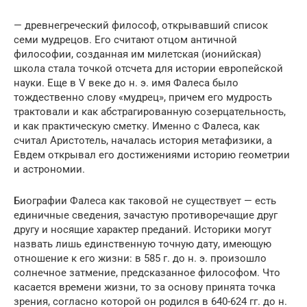
— древнегреческий философ, открывавший список
семи мудрецов. Его считают отцом античной
философии, созданная им милетская (ионийская)
школа стала точкой отсчета для истории европейской
науки. Еще в V веке до н. э. имя Фалеса было
тождественно слову «мудрец», причем его мудрость
трактовали и как абстрагированную созерцательность,
и как практическую сметку. Именно с Фалеса, как
считал Аристотель, началась история метафизики, а
Евдем открывал его достижениями историю геометрии
и астрономии.
Биографии Фалеса как таковой не существует — есть
единичные сведения, зачастую противоречащие друг
другу и носящие характер преданий. Историки могут
назвать лишь единственную точную дату, имеющую
отношение к его жизни: в 585 г. до н. э. произошло
солнечное затмение, предсказанное философом. Что
касается времени жизни, то за основу принята точка
зрения, согласно которой он родился в 640-624 гг. до н.