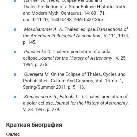
Hartner W.
(1969), Eclipse Periods and
Thales’Prediction of a Solar Eclipse Historic Truth
and Modern Myth. Centaurus, 14: 60—71.
doi:10.1111/j.1600-0498.1969.tb00136.x.
Mosshammer A. A.
Thales’ eclipse.
Transactions of
the American Philological Association
, V. 111, 1974,
p. 145.
Panchenko D.
Thales’s prediction of a solar
eclipse.
Journal for the History of Astronomy
, V. 25,
1994, p. 275.
Querejeta M.
On the Eclipse of Thales, Cycles and
Probabilities, Culture And Cosmos, Vol. 15, no. 1,
Spring/Summer 2011, p. 5—16.
Stephenson F. R., Fatoohi L. J.
Thales’ prediction of
a solar eclipse.
Journal for the History of Astronomy
,
V. 28, 1997, p. 279.
Краткая биография
Фалес