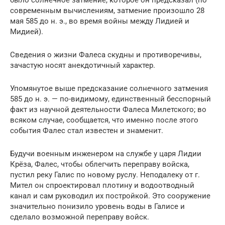
современным вычислениям, затмение произошло 28
мая 585 до н. э., во время войны между Лидией и
Мидией).
Сведения о жизни Фалеса скудны и противоречивы,
зачастую носят анекдотичный характер.
Упомянутое выше предсказание солнечного затмения
585 до н. э. — по-видимому, единственный бесспорный
факт из научной деятельности Фалеса Милетского; во
всяком случае, сообщается, что именно после этого
события Фалес стал известен и знаменит.
Будучи военным инженером на службе у царя Лидии
Крёза, Фалес, чтобы облегчить переправу войска,
пустил реку Галис по новому руслу. Неподалеку от г.
Мител он спроектировал плотину и водоотводный
канал и сам руководил их постройкой. Это сооружение
значительно понизило уровень воды в Галисе и
сделало возможной переправу войск.