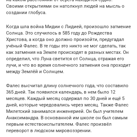
Своими открытиями он натолкнул людей на мысль о
создании глобуса.
Когда шла война Мидии с Лидией, произошло затмение
Солнца. Это случилось в 585 году до Рождества
Христова, а когда оно должно произойти, предугадал
учёный Фалес. В те годы это никто не мог сделать, так
как затмения на Земле происходят в разных местах. Он
определил, что Луна светится от Солнца, отражая его
лучи, и что во время солнечного затмения она проходит
между Землёй и Солнцем.
Фалес высчитал длину солнечного года, что составило
365 дней. Так появился календарь, в нем было 12
месяцев. Каждый месяц содержал по 30 дней и ещё 5
дней, которые чередовались через месяц. Также Фалес
Милетский занимался инженерией. Он был учителем
Анаксимандра. В основанной им школе он был самым
первым естествоиспытателем. Фалес произвёл
переворот в людском мировоззрении.