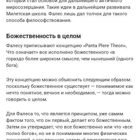
который стал основой для дальнейшего античного
миросозерцания. Такие идеи в дальнейшем развивала
Милетская школа. Фалес лишь дал толчок для такого
способа философствования.
Божественность в целом
Фалесу приписывают концепцию «Panta Plere Theon»,
Что означает» все исполнено божественного «в
гораздо более широком смысле, чем нынешний (одного
бога).
Эту концепцию можно объяснить следующим образом:
поскольку божественное существует — понимаемое как
нечто понятное, вечное и необходимое, — тогда можно
говорить о целом.
Для Фалеса то, что является принципом, уже самим
фактом того, что он первый, делает его божественным.
Затем он утверждает, что все божественно или что «все
полно богов», но не в понимании многих физических
сущностей, а как принцип, который приветствует всю