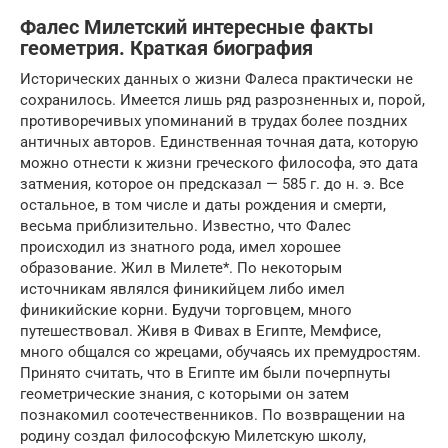
Фалес Милетский интересные факты
геометрия. Краткая биография
Исторических данных о жизни Фалеса практически не
сохранилось. Имеется лишь ряд разрозненных и, порой,
противоречивых упоминаний в трудах более поздних
античных авторов. Единственная точная дата, которую
можно отнести к жизни греческого философа, это дата
затмения, которое он предсказал — 585 г. до н. э. Все
остальное, в том числе и даты рождения и смерти,
весьма приблизительно. Известно, что Фалес
происходил из знатного рода, имел хорошее
образование. Жил в Милете*. По некоторым
источникам являлся финикийцем либо имел
финикийские корни. Будучи торговцем, много
путешествовал. Живя в Фивах в Египте, Мемфисе,
много общался со жрецами, обучаясь их премудростям.
Принято считать, что в Египте им были почерпнуты
геометрические знания, с которыми он затем
познакомил соотечественников. По возвращении на
родину создал философскую Милетскую школу,