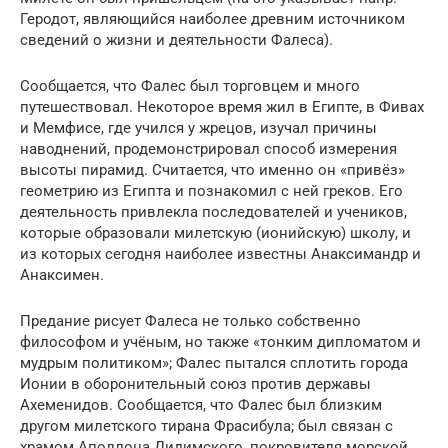
Геродот, являющийся наиболее древним источником
сведений о жизни и деятельности Фалеса).
Сообщается, что Фалес был торговцем и много
путешествовал. Некоторое время жил в Египте, в Фивах
и Мемфисе, где учился у жрецов, изучал причины
наводнений, продемонстрировал способ измерения
высоты пирамид. Считается, что именно он «привёз»
геометрию из Египта и познакомил с ней греков. Его
деятельность привлекла последователей и учеников,
которые образовали милетскую (ионийскую) школу, и
из которых сегодня наиболее известны Анаксимандр и
Анаксимен.
Предание рисует Фалеса не только собственно
философом и учёным, но также «тонким дипломатом и
мудрым политиком»; Фалес пытался сплотить города
Ионии в оборонительный союз против державы
Ахеменидов. Сообщается, что Фалес был близким
другом милетского тирана Фрасибула; был связан с
храмом Аполлона Дидимского, покровителя морской