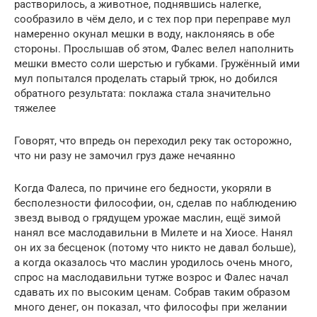
растворилось, а животное, поднявшись налегке,
сообразило в чём дело, и с тех пор при переправе мул
намеренно окунал мешки в воду, наклоняясь в обе
стороны. Прослышав об этом, Фалес велел наполнить
мешки вместо соли шерстью и губками. Гружённый ими
мул попытался проделать старый трюк, но добился
обратного результата: поклажа стала значительно
тяжелее
Говорят, что впредь он переходил реку так осторожно,
что ни разу не замочил груз даже нечаянно
Когда Фалеса, по причине его бедности, укоряли в
бесполезности философии, он, сделав по наблюдению
звезд вывод о грядущем урожае маслин, ещё зимой
нанял все маслодавильни в Милете и на Хиосе. Нанял
он их за бесценок (потому что никто не давал больше),
а когда оказалось что маслин уродилось очень много,
спрос на маслодавильни тутже возрос и Фалес начал
сдавать их по высоким ценам. Собрав таким образом
много денег, он показал, что философы при желании