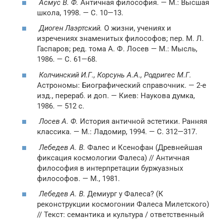
Асмус В. Ф.
Античная философия. — М.: Высшая
школа, 1998. — С. 10—13.
Диоген Лаэртский.
О жизни, учениях и
изречениях знаменитых философов; пер. М. Л.
Гаспаров; ред. тома А. Ф. Лосев — М.: Мысль,
1986. — С. 61—68.
Колчинский И.Г., Корсунь А.А., Родригес М.Г.
Астрономы: Биографический справочник. — 2-е
изд., перераб. и доп. — Киев: Наукова думка,
1986. — 512 с.
Лосев А. Ф.
История античной эстетики. Ранняя
классика. — М.: Ладомир, 1994. — С. 312—317.
Лебедев А. В.
Фалес и Ксенофан (Древнейшая
фиксация космологии Фалеса) // Античная
философия в интерпретации буржуазных
философов. — М., 1981.
Лебедев А. В.
Демиург у Фалеса? (К
реконструкции космогонии Фалеса Милетского)
// Текст: семантика и культура / ответственный