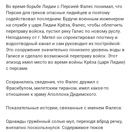
Во время борьбе Лидии с Персией Фалес понимал, что
Персия для греков опасные лидийцев и поэтому
содействовал последним. Будучи военным инженером
на службе у царя Лидии Крёза, Фалес, чтобы облегчить
переправу войска, пустил реку Галис по новому руслу.
Неподалеку от г. Мител он спроектировал плотину и
водоотводный канал и сам руководил их постройкой.
Это сооружение значительно понизило уровень воды в
Галисе и сделало возможной переправу войск. Этот
эпизод имел место во время войны Крёза (царя Лидии)
с персами.
Сохранились сведения, что Фалес дружил с
Фрасибулом, милетским тираном, имел какое-то
отношение к храму Аполлона Дидимского.
Показательные истории, связанные с именем Фалеса:
Однажды гружённый солью мул, переходя вброд речку,
внезапно поскользнулся. Содержимое тюков