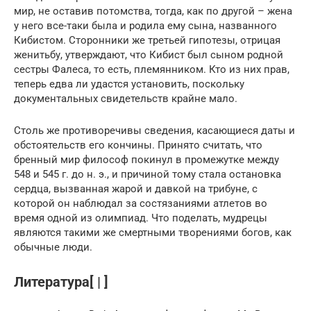
мир, не оставив потомства, тогда, как по другой – жена
у него все-таки была и родила ему сына, названного
Кибистом. Сторонники же третьей гипотезы, отрицая
женитьбу, утверждают, что Кибист был сыном родной
сестры Фалеса, то есть, племянником. Кто из них прав,
теперь едва ли удастся установить, поскольку
документальных свидетельств крайне мало.
Столь же противоречивы сведения, касающиеся даты и
обстоятельств его кончины. Принято считать, что
бренный мир философ покинул в промежутке между
548 и 545 г. до н. э., и причиной тому стала остановка
сердца, вызванная жарой и давкой на трибуне, с
которой он наблюдал за состязаниями атлетов во
время одной из олимпиад. Что поделать, мудрецы
являются такими же смертными творениями богов, как
обычные люди.
Литература[ | ]