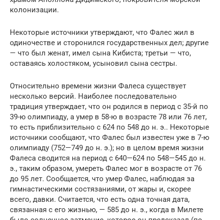
колонизации.
Некоторые источники утверждают, что Фалес жил в
одиночестве и сторонился государственных дел; другие
— что был женат, имел сына Кибиста; третьи — что,
оставаясь холостяком, усыновил сына сестры.
Относительно времени жизни Фалеса существует
несколько версий. Наиболее последовательно
традиция утверждает, что он родился в период с 35-й по
39-ю олимпиаду, а умер в 58-ю в возрасте 78 или 76 лет,
то есть приблизительно с 624 по 548 до н. э.. Некоторые
источники сообщают, что Фалес был известен уже в 7-ю
олимпиаду (752—749 до н. э.); но в целом время жизни
Фалеса сводится на период с 640—624 по 548—545 до н.
э., таким образом, умереть Фалес мог в возрасте от 76
до 95 лет. Сообщается, что умер Фалес, наблюдая за
гимнастическими состязаниями, от жары и, скорее
всего, давки. Считается, что есть одна точная дата,
связанная с его жизнью, — 585 до н. э., когда в Милете
было солнечное затмение, которое он предсказал (по