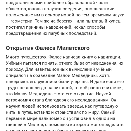
представителями наиболее образованной части
общества, юноша получил сведения, впоследствии
положенные им в основу новой по тем временам науки
— геометрии. Там же на берегах Нила пытливый купец
постигал причины наводнений, искал способы
предотвращения их пагубных последствий.
Открытия Фалеса Милетского
Много путешествуя, Фалес написал книгу о навигации.
Учёный пытался понять, отчего бывают наводнения, их
природу. Для навигационных вычислений учёный
опирался на созвездие Малой Медведицы. Хотя,
наверняка, его рукописи были утеряны. И даже если его
труды не дошли до наших дней, то всё равно считается,
что Малая Медведица – это его открытие. Наукой
астрономия стала благодаря его исследованиям. Он
научил людей использовать звезды, как путеводную
нить, в путешествиях и странствиях по миру. Самый
первый в мире дальномер он установил в одной из
гаваней в Милете, с помощью которого мог определять
на каком расстоянии от берега находится судно.