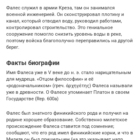
Фалес служил в армии Креза, там он занимался
военной инженерией. Он сконструировал плотину и
канал, который отводил воду, руководил работами,
контролировал строительство. Это гениальное
сооружение помогло снизить уровень воды в реке,
поэтому войска благополучно переправились на другой
берег.
Факты биографии
Имя Фалеса уже в V веке до н. э. стало нарицательным
для мудреца. «Отцом философии» и её
«родоначальником» (греч. άρχηγέτης) Фалеса называли
уже в древности. О Фалесе упоминает Платон в своем
Государстве (Rep. 600а)
Фалес был знатного финикийского рода и получил на
родине хорошее образование. Собственно милетское
происхождение Фалеса ставится под сомнение;
сообщают, что его род имел финикийские корни, и что в
Милете он был пришельцем (на это указывает напр.