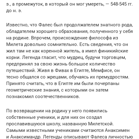
э., а промежуток, в который он мог умереть, — 548-545 гг.
до н. э.
Известно, что Фалес был продолжателем знатного рода,
обладателем хорошего образования, полученного у себя
на родине. Впрочем, происхождение философа из
Милета довольно сомнительно. Есть сведения, что он
жил там не как коренной житель, а имел финикийские
корни. Легенда гласит, что мудрец, будучи торговцем,
предпринял за свою жизнь большое количество
путешествий. Живя в Фивах в Египте, Мемфисе, он
тесно общался со жрецами, обучаясь их премудростям.
Принято считать, что в Египте им были почерпаны
геометрические знания, с которыми он затем
познакомил соотечественников.
По возвращении на родину у него появились
собственные ученики, и для них он создал
прославившуюся школу, названную Милетской.
Самыми известными учениками считаются Анаксимен
и Анаксимандр. Легенды описывают Фалеса личностью