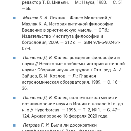
редактор Т. В. Цивьян. — М.: Наука, 1983. — С. 51
—66.
Махлак К. А.
Лекция I. Фалес Милетский //
Махлак К. А. История античной философии.
Введение в христианскую мысль. — СПб.:
Издательство Института философии и
богословия, 2009. — 312 с. — ISBN 978-5-902461-
07-4.
Панченко Д. В.
Фалес: рождение философии и
науки // Некоторые проблемы истории античной
науки : Сборник научных трудов / Отв. ред. А. И.
Зайцев, Б. И. Козлов. — Л.: Главная
астрономическая обсерватория, 1989. — С. 16—
36.
Панченко Д. В.
Фалес, солнечные затмения и
возникновение науки в Ионии в начале VI в. до
н. э // Hyperboreus. — 1996. — Т. 2, № 1. — С. 47—
124. Архивировано 18 февраля 2020 года.
Петрова Г. И.
Были ли досократики