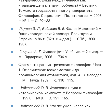
натурфилософами («Вода» Фалеса как
«трансцендентальная» проблема) // Вестник
Томского государственного университета.
Философия. Социология. Политология. — 2008.
— № 1. — С. 29—33.
Радлов Э. Л., Бобынин В. В.
Фалес Милетский //
Энциклопедический словарь Брокгауза и
Ефрона : в 86 т. (82 т. и 4 доп.). — СПб., 1890—
1907.
Спиркин А. Г.
Философия: Учебник. — 2-е изд. —
М.: Гардарики, 2006. — 736 с.
Фрагменты ранних греческих философов. Часть
1: От эпических теокосмогоний до
возникновения атомистики, изд. А. В. Лебедев.
— М.: Наука, 1989. — с. 110—115.
Чайковский Ю. В.
Фалесова наука в
историческом контексте // Вопросы философии.
— 1997. — № 8. — С. 151—165.
Чайковский Ю. В.
Что же умел Фалес как