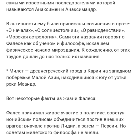
самыми известными последователями которой
называются Анаксимен и Анаксимандр.
В античности ему были приписаны сочинения в прозе:
«О началах», «О солнцестоянии», «О равноденствии»,
«Морская астрология». Сами эти названия говорят о
Фалесе как об ученом и философе, искавшем
физическое начало мироздания. К сожалению, от этих
трудов дошли до нас только их названия.
* Милет — древнегреческий город в Карии на западном
побережье Малой Азии, находившийся к югу от устья
реки Меандр.
Вот некоторые факты из жизни Фалеса:
Фалес принимал живое участие в политике, советуя
ионийским полисам объединиться против внешних
врагов: вначале против Лидии, а затем — Персии. Но
советам милетского философа не вняли.