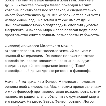
богов. Но они не выше людей и живут как обычные
души. В качестве примера Фалес приводил магнит,
который притягивает все железное, а следовательно,
имеет божественную душу. Все небесные тела питаются
испарениями воды из земли и также имеют души.
Вышесказанное можно подтвердить словами Диогена
Лаэртского: «Началом мира Фалес полагал воду, а все
пространство считал полным разнообразных божеств».
Философию Фалеса Милетского можно
охарактеризовать как гносеологический монизм и
наивный материализм. Основное положение такого
способа философствования – все знания следует
сводить к одной первопричине (основе). Такой
своеобразный девиз древнегреческого философа.
Наивный материализм Фалеса Милетского положил
основы всей философии. Мифическим представлениям
о мире философ противопоставил возможность, хотя и
наивно, но рационально объяснить окружающий мир и
его природу. На место Зевса, Фалес поставил Логос,