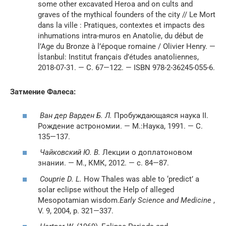
some other excavated Heroa and on cults and
graves of the mythical founders of the city // Le Mort
dans la ville : Pratiques, contextes et impacts des
inhumations intra-muros en Anatolie, du début de
l’Age du Bronze à l’époque romaine / Olivier Henry. —
İstanbul: Institut français d’études anatoliennes,
2018-07-31. — С. 67—122. — ISBN 978-2-36245-055-6.
Затмение Фалеса:
Ван дер Варден Б. Л.
Пробуждающаяся наука II.
Рождение астрономии. — М.:Наука, 1991. — С.
135—137.
Чайковский Ю. В.
Лекции о доплатоновом
знании. — М., КМК, 2012. — с. 84—87.
Couprie D. L.
How Thales was able to ‘predict’ a
solar eclipse without the Help of alleged
Mesopotamian wisdom.
Early Science and Medicine
,
V. 9, 2004, p. 321—337.