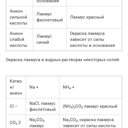
основания
Анион
Лакмус
сильной
Лакмус красный
фиолетовый
кислоты
Анион
Окраска лакмуса
Лакмус
слабой
зависит от силы
синий
кислоты
кислоты и основания
Окраска лакмуса в водных растворах некоторых солей:
Катио
н/
Na +
NH
+
4
анион
NаCl, лакмус
Cl –
(NH
)
CO
лакмус красный
4
2
3
фиолетовый
Na
CO
,
Na
CO
, окраска лакмуса
2
3
2
3
CO
2
3
лакмус
зависит от силы кислоты