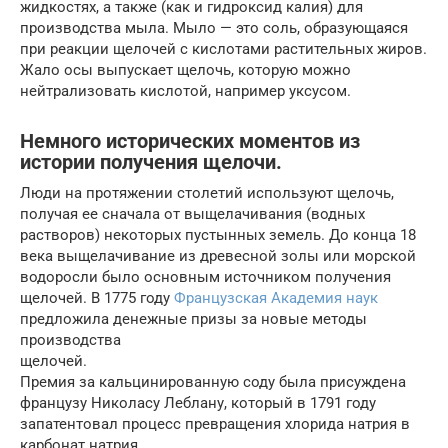
жидкостях, а также (как и гидроксид калия) для
производства мыла. Мыло — это соль, образующаяся
при реакции щелочей с кислотами растительных жиров.
Жало осы выпускает щелочь, которую можно
нейтрализовать кислотой, например уксусом.
Немного исторических моментов из
истории получения щелочи.
Люди на протяжении столетий используют щелочь,
получая ее сначала от выщелачивания (водных
растворов) некоторых пустынных земель. До конца 18
века выщелачивание из древесной золы или морской
водоросли было основным источником получения
щелочей. В 1775 году
Французская Академия наук
предложила денежные призы за новые методы
производства
щелочей.
Премия за кальцинированную соду была присуждена
французу Николасу Леблану, который в 1791 году
запатентовал процесс превращения хлорида натрия в
карбонат натрия.