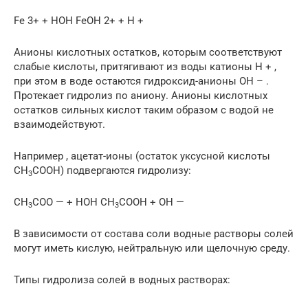
Fe 3+ + HOH FeOH 2+ + H +
Анионы кислотных остатков, которым соответствуют
слабые кислоты, притягивают из воды катионы Н + ,
при этом в воде остаются гидроксид-анионы ОН – .
Протекает гидролиз по аниону. Анионы кислотных
остатков сильных кислот таким образом с водой не
взаимодействуют.
Например , ацетат-ионы (остаток уксусной кислоты
CH
COOH) подвергаются гидролизу:
3
CH
COO — + HOH CH
COOH + OH —
3
3
В зависимости от состава соли водные растворы солей
могут иметь кислую, нейтральную или щелочную среду.
Типы гидролиза солей в водных растворах: