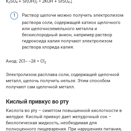
K
SO
+ Sr(OH)
= 2KOH + SrSO
↓
2
4
2
4
Раствор щелочи можно получить электролизом
раствора соли, содержащей катион щелочного
или щелочноземельного металла и
бескислородный анион, например раствор
гидроксида калия получают электролизом
раствора хлорида калия:
Анод: 2Cl‒ ‒2ē = Cl
2
Электролизом расплава соли, содержащей щелочной
металл, щелочь получить нельзя. Этим способом
получают сам щелочной металл.
Кислый привкус во рту
Кислота во рту – симптом повышенной кислотности в
желудке. Кислый привкус дает желудочный сок –
биологическая жидкость, необходимая для
полноценного пищеварения. При нарушениях питания,