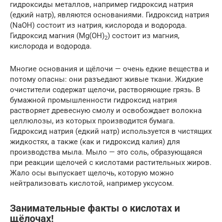
гидроксиды металлов, например гидроксид натрия
(едкий натр), являются основаниями. Гидроксид натрия
(NаОН) состоит из натрия, кислорода и водорода.
Гидроксид магния (Мg(ОН)
) состоит из магния,
2
кислорода и водорода.
Многие основания и щёлочи — очень едкие вещества и
потому опасны: они разъедают живые ткани. Жидкие
очистители содержат щелочи, растворяющие грязь. В
бумажной промышленности гидроксид натрия
растворяет древесную смолу и освобождает волокна
целлюлозы, из которых производится бумага.
Гидроксид натрия (едкий натр) используется в чистящих
жидкостях, а также (как и гидроксид калия) для
производства мыла. Мыло — это соль, образующаяся
при реакции щелочей с кислотами растительных жиров.
Жало осы выпускает щелочь, которую можно
нейтрализовать кислотой, например уксусом.
Занимательные факты о кислотах и
щёлочах!