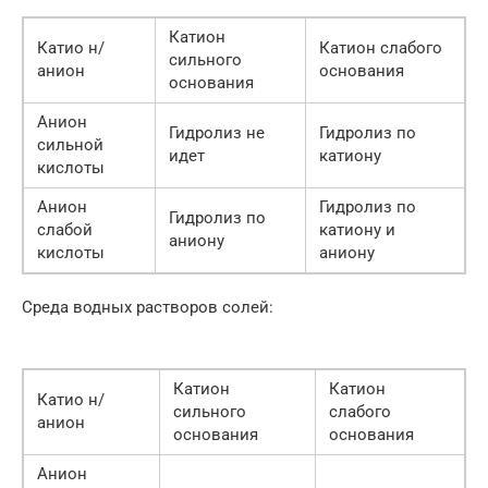
Катион
Катио н/
Катион слабого
сильного
анион
основания
основания
Анион
Гидролиз не
Гидролиз по
сильной
идет
катиону
кислоты
Анион
Гидролиз по
Гидролиз по
слабой
катиону и
аниону
кислоты
аниону
Среда водных растворов солей:
Катион
Катион
Катио н/
сильного
слабого
анион
основания
основания
Анион