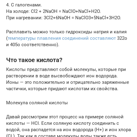
4. С галогенами.
На холоде: Cl2 + 2NaOH = NaClO+NaCl+H2O.
При нагревании: 3Cl2+6NaOH = NaClO3+5NaCl+3H2O.
Расплавить можно только гидроксиды натрия и калия
(
температуры плавления соединений составляют
322о
и 405о соответственно).
Что такое кислота?
Кислоты представляют собой молекулы, которые при
растворении в воде высвобождают ион водорода.
Ионы — это положительно и отрицательно заряженные
частички, которые придают кислотам их свойства.
Молекула соляной кислоты
Давай рассмотрим этот процесс на примере соляной
кислоты — HCI. Если соляную кислоту соединить с
водой, она распадется на ион водорода (Н+) и ион хлора
(CI ). Так как в составе молекулы воды также есть