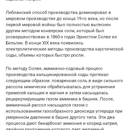
Лебланский способ производства доминировал в
мировом производстве до конца 19-го века, но после
первой мировой войны был полностью вытеснен
другим методом конверсии соли, который был
усовершенствован в 1860-х годах Эрнестом Солве из
Бельгии. В конце XIX века появились
электролитические методы производства каустической
соды, объемы которых быстро росли.
По методу Солве, аммиачно-содовый процесс
производства кальцинированной соды протекал
следующим образом: поваренная соль в виде сильного
рассола химически обрабатывалась для устранения
примесей кальция и магния и затем насыщалась
рециркулирующим газом аммиака в башнях. После,
аммиачный рассол насыщался газом с
использованием газообразного диоксида углерода при
умеренном давлении в башне другого типа. Эти два
процесса дают бикарбонат аммония и хлорид натрия,
двойное разложение которого дает желаемый