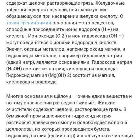
содержат щелочи растворяющие грязь. Желудочные
таблетки содержат щелочи, нейтрализующие
обращающуюся при несварении желудка кислоту. С
точки зрения химии
основания — это вещества,
способные присоединять ионы водорода (Н +) из
кислоты. Ион оксида (О 2-) и ион гидроксида (ОН —)
могут соединяться с ионами водорода в кислоте.
Значит, оксиды металлов, например оксид магния, и
гидроксиды ме­таллов, например гидроксид натрия
(едкий натр), являются основаниями. Гидроксид натрия
(NаОН) состоит из натрия, кислорода и водорода.
Гидроксид магния (Мg(ОН) 2) состоит из магния,
кислорода и водорода.
Многие основания и щёлочи — очень едкие вещества и
потому опасны: они разъедают живые . Жидкие
очистители содержат щелочи, растворяющие грязь. В
бумаж­ной промышленности гидроксид натрия
растворяет древесную смолу и освобождает волокна
целлюлозы, из которых производится бумага.
Гидроксид натрия (едкий натр) используется в чистящих