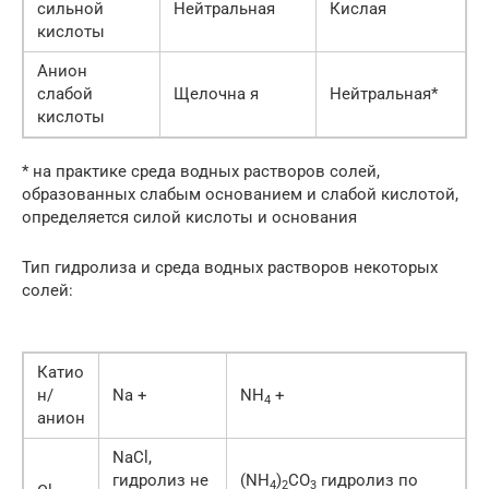
сильной
Нейтральная
Кислая
кислоты
Анион
слабой
Щелочна я
Нейтральная*
кислоты
* на практике среда водных растворов солей,
образованных слабым основанием и слабой кислотой,
определяется силой кислоты и основания
Тип гидролиза и среда водных растворов некоторых
солей:
Катио
н/
Na +
NH
+
4
анион
NаCl,
гидролиз не
(NH
)
CO
гидролиз по
4
2
3