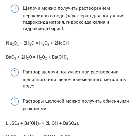
Щелочи можно получить растворением
пероксидов в воде (характерно для получения
гидроксида натрия, гидроксида калия и
гидроксида бария):
Na
O
+ 2H
O = H
O
+ 2NaOH
2
2
2
2
2
BaO
+ 2H
O = H
O
+ Ba(OH)
2
2
2
2
2
Раствор щелочи получают при растворении
щелочного или щелочноземельного металла в
воде:
Растворы щелочей можно получить обменными
реакциями:
Li
SO
+ Ba(OH)
= 2LiOH + BaSO
↓
2
4
2
4