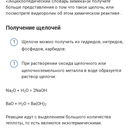
«Энциклопедический словарь химика»)и получите
больше представления о том что такое щелочь, или
посмотрите видеоролик об этом химическом реактиве .
Получение щелочей
Щелочи можно получить из гидридов, нитридов,
фосфидов, карбидов:
При растворении оксида щелочного или
щелочноземельного металла в воде образуется
раствор щелочи:
Na
O + H
O = 2NaOH
2
2
BaO + H
O = Ba(OH)
2
2
Реакции идут с выделением большого количества
теплоты, то есть являются экзотермическими.