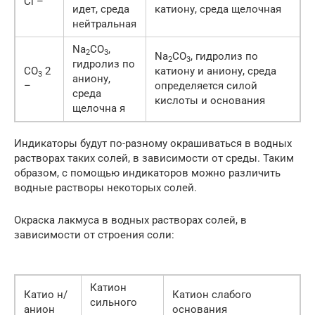
Cl –
идет, среда
катиону, среда щелочная
нейтральная
Na
CO
,
2
3
Na
CO
, гидролиз по
2
3
гидролиз по
CO
2
катиону и аниону, среда
3
аниону,
–
определяется силой
среда
кислоты и основания
щелочна я
Индикаторы будут по-разному окрашиваться в водных
растворах таких солей, в зависимости от среды. Таким
образом, с помощью индикаторов можно различить
водные растворы некоторых солей.
Окраска лакмуса в водных растворах солей, в
зависимости от строения соли:
Катион
Катио н/
Катион слабого
сильного
анион
основания