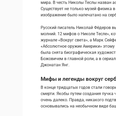
мира. В честь Николы Теслы назван а
Существует не только музей физика в Б
изображение было напечатано на серб
Русский писатель Николай Фёдеров в
молний. 12 мифов о Николе Тесле», ко
журнале «Вокруг света», а Марк Сейфе
«Абсолютное оружие Америки» этому 
была снята биографическая художеств
Божовичем в главной роли, а в сериа
Джонатан Янг.
Мифы и легенды вокруг серб
В конце тридцатых годов стали говор
смерти. Якобы путем создания пучка
очень далеко. Правда, никакого подтв
основывались на необычном виде баш