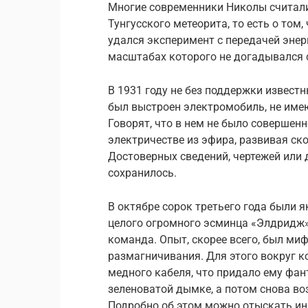
Многие современники Николы считали,
Тунгусского метеорита, то есть о том,
удался эксперимент с передачей энер
масштабах которого не догадывался 
В 1931 году не без поддержки известны
был выстроен электромобиль, не име
Говорят, что в нем не было совершенн
электричестве из эфира, развивая ско
Достоверных сведений, чертежей или 
сохранилось.
В октябре сорок третьего года были
целого огромного эсминца «Элдридж»
команда. Опыт, скорее всего, был ми
размагничивания. Для этого вокруг к
медного кабеля, что придало ему фан
зеленоватой дымке, а потом снова во
Подробно об этом можно отыскать и