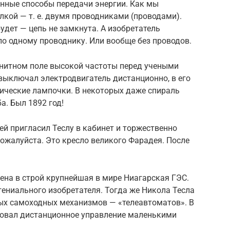
анные способы передачи энергии. Как мы
кой — т. е. двумя проводниками (проводами).
удет — цепь не замкнута. А изобретатель
о одному проводнику. Или вообще без проводов.
гнитном поле высокой частоты перед учеными
выключал электродвигатель дистанционно, в его
рические лампочки. В некоторых даже спираль
а. Был 1892 год!
й пригласил Теслу в кабинет и торжественно
 пожалуйста. Это кресло великого Фарадея. После
ена в строй крупнейшая в мире Ниагарская ГЭС.
ениального изобретателя. Тогда же Никола Тесла
ых самоходных механизмов — «телеавтоматов». В
ровал дистанционное управление маленькими