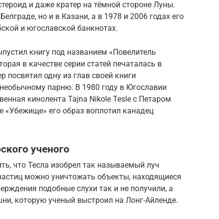
стероид и даже кратер на тёмной стороне Луны.
елграде, но и в Казани, а в 1978 и 2006 годах его
ской и югославской банкнотах.
ыпустил книгу под названием «Повелитель
торая в качестве серии статей печаталась в
р посвятил одну из глав своей книги
необычному парню. В 1980 году в Югославии
енная кинолента Tajna Nikole Tesle с Петаром
ле «Убежище» его образ воплотил канадец
ского ученого
ить, что Тесла изобрел так называемый луч
 частиц можно уничтожать объекты, находящиеся
ерждения подобные слухи так и не получили, а
ни, которую ученый выстроил на Лонг-Айленде.