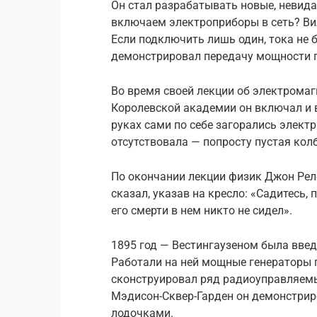
Он стал разрабатывать новые, невид
включаем электроприборы в сеть? Вил
Если подключить лишь один, тока не б
демонстрировал передачу мощности п
Во время своей лекции об электрома
Королевской академии он включал и 
руках сами по себе загорались элект
отсутствовала — попросту пустая колб
По окончании лекции физик Джон Реле
сказал, указав на кресло: «Садитесь,
его смерти в нем никто не сидел».
1895 год — Вестингаузеном была введ
Работали на ней мощные генераторы г
сконструировал ряд радиоуправляем
Мэдисон-Сквер-Гарден он демонстри
лодочками.