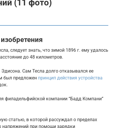
ий (11 фото)
 изобретения
а, следует знать, что зимой 1896 г. ему удалось
асстояние до 48 километров.
ь Эдисона. Сам Тесла долго отказывался ее
ем был предложен
принцип действия устройства
док.
 для филадельфийской компании “Бадд Компани”
сную статью, в которой рассуждал о пределах
х напряжений при помощи зарядки