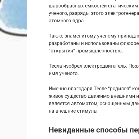
шарообразных ёмкостей статическим 
ученого, разряды этого электрогенер
атомного ядра.
Также знаменитому ученому принадле
разработаны и использованы флюорес
“открытия” промышленностью.
Тесла изобрел электродвигатель. По
имя ученого.
Именно благодаря Тесле “родился” ко
живое существо движимо внешними им
является автоматом, оснащенным дви
на внешние стимулы.
Невиданные способы пе