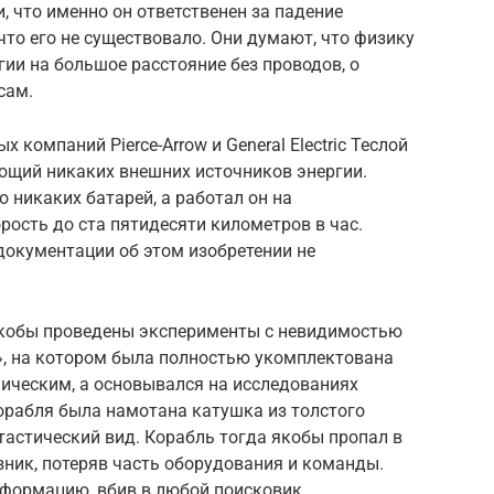
 что именно он ответственен за падение
 что его не существовало. Они думают, что физику
гии на большое расстояние без проводов, о
сам.
х компаний Pierce-Arrow и General Electric Теслой
ющий никаких внешних источников энергии.
о никаких батарей, а работал он на
рость до ста пятидесяти километров в час.
документации об этом изобретении не
 якобы проведены эксперименты с невидимостью
, на котором была полностью укомплектована
фическим, а основывался на исследованиях
орабля была намотана катушка из толстого
тастический вид. Корабль тогда якобы пропал в
зник, потеряв часть оборудования и команды.
нформацию, вбив в любой поисковик