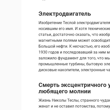
Электродвигатель
Изобретение Теслой электродвигател
носившим его имя. И хотя технически
статьи, достаточно сказать, что изо
магнитными полями может освободить
Большой нефти. К несчастью, его изо
1930 годов и последовавшей за ним ми
заложило фундамент для того, что мы
промышленные турбины, бытовую элек
дисковые накопители, электронные ч
Смерть эксцентричного у
любящего молнии
Жизнь Николы Теслы, странного чудак
женат и не оставил потомства, потому