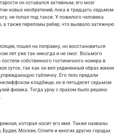
тарости он оставался активным, его мозг
отни новых изобретений, пока в тридцать седьмом
гу, не попал под такси. У пожилого человека
 а также переломы ребер, что вызвало затяжную
есяцев, пошел на поправку, но восстановиться
ом лет уже так никогда и не смог. Восьмого
в постели собственного гостиничного номера в
ое суток, так как он вел уединенный образ жизни
едупреждающую табличку. Его тело предали
рнклиффском кладбище, но в пятьдесят седьмом
зей физика. Тогда урну с прахом было решено
.
ережная, которая носит его имя. Также названы
 Будве, Москве, Сплите и многих других городах