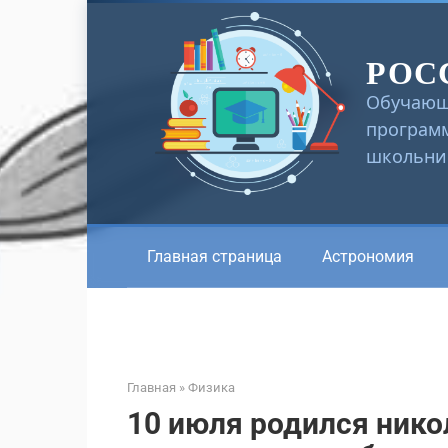
Перейти
к
РОС
контенту
Обучающ
программ
школьник
Главная страница
Астрономия
Главная
»
Физика
10 июля родился никол