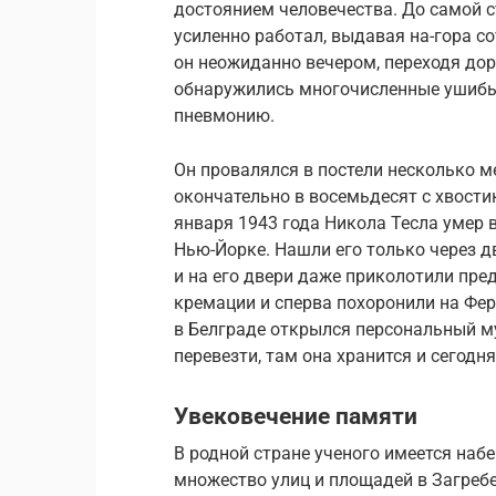
достоянием человечества. До самой с
усиленно работал, выдавая на-гора с
он неожиданно вечером, переходя доро
обнаружились многочисленные ушибы,
пневмонию.
Он провалялся в постели несколько м
окончательно в восемьдесят с хвостик
января 1943 года Никола Тесла умер 
Нью-Йорке. Нашли его только через дв
и на его двери даже приколотили пр
кремации и сперва похоронили на Фе
в Белграде открылся персональный му
перевезти, там она хранится и сегодня
Увековечение памяти
В родной стране ученого имеется наб
множество улиц и площадей в Загребе,