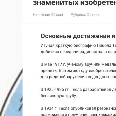
знаменитых изобретен
На чтение:
26 мин
Рубрика:
Физика
Основные достижения и
Изучая краткую биографию Никола Тесл
добиться передачи радиосигнала на р
В мае 1917 г. ученому вручили медал
принять. В этом же году изобретател
для радиообнаружения подводных ло
В 1925-1926 гг. Тесла разрабатывал
бензиновую трубу.
В 1934 г. Тесла опубликовал резонан
возможности получения сверхвысоки