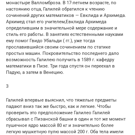
монастыре Валломброза. В 17-летнем возрасте, по
настоянию отца, Галилей обратился к чтению
сочинений других математиков — Евклида и Архимеда.
Архимед стал его учителем,Евклида Архимеда
определившим в значительной мере содержание и
стиль его работы. В занятиях естественными науками
ему помог Гвидо Убальди ( гг.), уже тогда
прославившийся своим сочинением по статике
простых машин. Покровительство последнего дало
возможность Галилею получить в 1589 г. кафедру
математики в Пизе. Три года спустя он переехал в
Падую, а затем в Венецию.
3
Галилей впервые выяснил, что тяжелые предметы
падают вниз так же быстро, как и легкие. Чтобы
проверить это предположение Галилео Галилей
сбрасывал с Пизанской башни в один и тот же момент
пушечное ядро массой 80 кг и значительно более
легкую мушкетную пулю массой 200 г. Оба тела имели