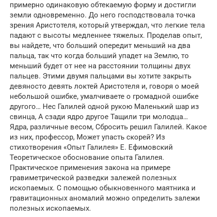
примерно одинаковую обтекаемую форму и достигли
земли одновременно. До него господствовала точка
зрения Аристотеля, который утверждал, что легкие тела
падают с высоты медленнее тяжелых. Проделав опыт,
вы найдете, что больший опередит меньший на два
пальца, так что когда больший упадет на Землю, то
меньший будет от нее на расстоянии толщины двух
пальцев. Этими двумя пальцами вы хотите закрыть
девяносто девять локтей Аристотеля и, говоря о моей
небольшой ошибке, умалчиваете о громадной ошибке
другого… Нес Галилей одной рукою Маленький шар из
свинца, А сзади ядро другое Тащили три молодца…
Ядра, различные весом, Сбросить решил Галилей. Какое
из них, профессор, Может упасть скорей? Из
стихотворения «Опыт Галилея» Е. Ефимовский
Теоретическое обоснование опыта Галилея.
Практическое применения закона на примере
гравиметрической разведки залежей полезных
ископаемых. С помощью обыкновенного маятника и
гравитационных аномалий можно определить залежи
полезных ископаемых.