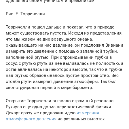
сделал его своим учеником и преемником.
Рис. Е. Торричелли
Торричелли пошел дальше и показал, что в природе
может существовать пустота. Исходя из представления,
что мы живем на дне воздушного океана,
оказывающего на нас давление, он предложил Вивиани
измерить это давление с помощью запаянной трубки,
заполненной ртутью. При опрокидывании трубки в
сосуд с ртутью ртуть из нее выливалась не полностью, а
останавливалась на некоторой высоте, так что в трубке
над ртутью образовывалось пустое пространство. Вес
столба ртути измеряет давление атмосферы. Так был
сконструирован первый в мире барометр.
Открытие Торричелли вызвало огромный резонанс.
Рухнула еще одна догма перипатетической физики.
Декарт сразу же предложил идею
измерения
атмосферного давления
на различных высотах.