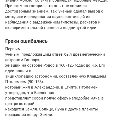
знания можно получить, совмещая подобные методы.
При этом он говорил, что опыт не является
достоверным знанием. Так, ученый сделал вывод о
методике исследования науки, состоящей из
наблюдения с выдвижением гипотезы, расчетов и
экспериментальной проверки выдвинутой идеи.
Греки ошибались
Первым
ученым, предложившим ответ, был древнегреческий
астроном Гиппарх,
живший на острове Родос в 160 -125 годах до н.э. Его
идеи вошли в
энциклопедию астрономии, составленную Клавдием
Птолемеем (90 -168),
который жил в Александрии, в Египте. Птолемей
утверждал, что Вселенная
представляет собой полую сферу наподобие мяча, в
центре которой
находится Земля. Солнце, Луна и другие планеты
вращаются вокруг Земли.