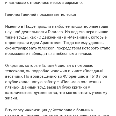
и взглядам относились весьма серьезно.
Галилео Галилей показывает телескоп
Именно в Падуе прошли наиболее плодотворные годы
научной деятельности Галилео. Из-под его пера вышли
такие труды, как «О движении» и «Механика», которые
опровергали идеи Аристотеля. Тогда же ему удалось
сконструировать телескоп, посредством которого стало
возможным наблюдать за небесными телами.
Открытия, которые Галилей сделал с помощью
телескопа, он подробно изложил в книге «Звездный
вестник». По возвращению во Флоренцию в 1610 г. он
опубликовал новую работу – «Письма о солнечных
пятнах». Данный труд вызвал бурю критики у
католического духовенства, что могло стоить ученому
жизни.
В ту эпоху инквизиция действовала с большим
размахом. Галилео понимал, что не так давно католики