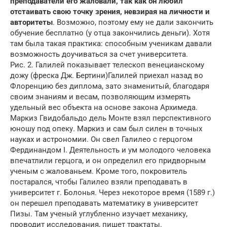
преподаватели его жаловали, так как он любил
отстаивать свою точку зрения, невзирая на личности и
авторитеты
. Возможно, поэтому ему не дали закончить
обучение бесплатно (у отца закончились деньги). Хотя
там была такая практика: способным ученикам давали
возможность доучиваться за счет университета.
Рис. 2. Галилей показывает телескоп венецианскому
дожу (фреска Дж. Бертини)Галилей приехал назад во
Флоренцию без диплома, зато знаменитый, благодаря
своим знаниям и весам, позволяющим измерять
удельный вес объекта на основе закона Архимеда.
Маркиз Гвидобальдо дель Монте взял перспективного
юношу под опеку. Маркиз и сам был силен в точных
науках и астрономии. Он свел Галилео с герцогом
Фердинандом I. Деятельность и ум молодого человека
впечатлили герцога, и он определил его придворным
ученым с жалованьем. Кроме того, покровитель
постарался, чтобы Галилео взяли преподавать в
университет г. Болонья. Через некоторое время (1589 г.)
он перешел преподавать математику в университет
Пизы. Там ученый углубленно изучает механику,
проводит исследования, пишет трактаты.