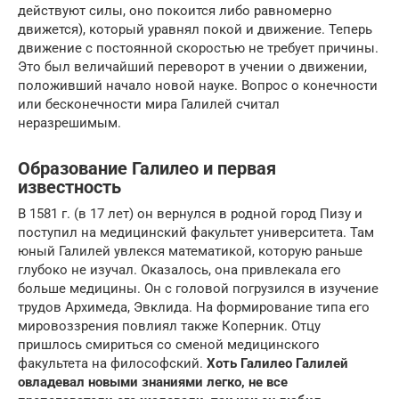
действуют силы, оно покоится либо равномерно
движется), который уравнял покой и движение. Теперь
движение с постоянной скоростью не требует причины.
Это был величайший переворот в учении о движении,
положивший начало новой науке. Вопрос о конечности
или бесконечности мира Галилей считал
неразрешимым.
Образование Галилео и первая
известность
В 1581 г. (в 17 лет) он вернулся в родной город Пизу и
поступил на медицинский факультет университета. Там
юный Галилей увлекся математикой, которую раньше
глубоко не изучал. Оказалось, она привлекала его
больше медицины. Он с головой погрузился в изучение
трудов Архимеда, Эвклида. На формирование типа его
мировоззрения повлиял также Коперник. Отцу
пришлось смириться со сменой медицинского
факультета на философский.
Хоть Галилео Галилей
овладевал новыми знаниями легко, не все