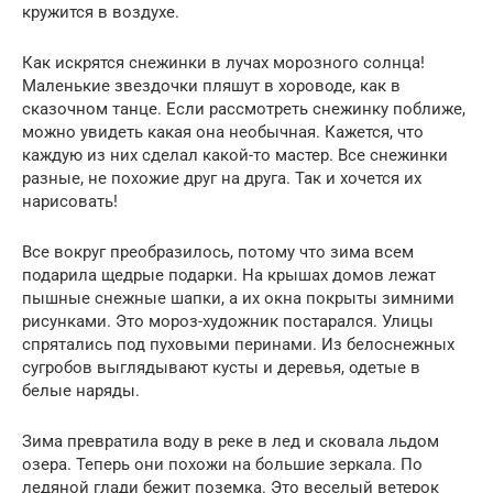
кружится в воздухе.
Как искрятся снежинки в лучах морозного солнца!
Маленькие звездочки пляшут в хороводе, как в
сказочном танце. Если рассмотреть снежинку поближе,
можно увидеть какая она необычная. Кажется, что
каждую из них сделал какой-то мастер. Все снежинки
разные, не похожие друг на друга. Так и хочется их
нарисовать!
Все вокруг преобразилось, потому что зима всем
подарила щедрые подарки. На крышах домов лежат
пышные снежные шапки, а их окна покрыты зимними
рисунками. Это мороз-художник постарался. Улицы
спрятались под пуховыми перинами. Из белоснежных
сугробов выглядывают кусты и деревья, одетые в
белые наряды.
Зима превратила воду в реке в лед и сковала льдом
озера. Теперь они похожи на большие зеркала. По
ледяной глади бежит поземка. Это веселый ветерок