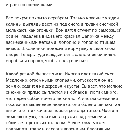
играет со снежинками.
Все вокруг покрыто серебром. Только красные ягодки
калины выглядывают из-под снега и грудки снегирей
мелькают, как огоньки. Вон дятел стучит по замерзшей
осине. Издалека видна его красная шапочка между
заснеженными ветками. Холодно и голодно птицам
зимой. Школьники повесили кормушку в школьном
дворе. Теперь туда каждый день слетаются синички,
воробьи и сороки, чтобы подкрепиться.
Какой разной бывает зима! Иногда идет тихий снег.
Медленно, огромными хлопьями, опускается он на
землю, садится на деревья и кусты. Бывает, что мелкие
снежинки прямо сыплются из облаков. Их так много,
что перед собой ничего не видно. А иногда снежинки
похожи на маленькие льдинки, они больно щипают за
щеки, и от них хочется побыстрее спрятаться. Часто в
зимнюю стужу, злая вьюга кружит над землей и
обжигает прохожих холодом. А еще зима может
покрывать траву и деревья красивым, блестящим