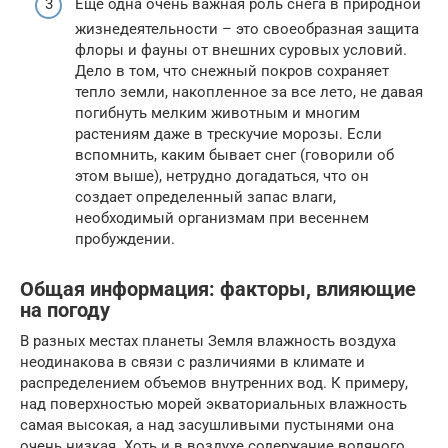
Еще одна очень важная роль снега в природной
жизнедеятельности – это своеобразная защита
флоры и фауны от внешних суровых условий.
Дело в том, что снежный покров сохраняет
тепло земли, накопленное за все лето, не давая
погибнуть мелким животным и многим
растениям даже в трескучие морозы. Если
вспомнить, каким бывает снег (говорили об
этом выше), нетрудно догадаться, что он
создает определенный запас влаги,
необходимый организмам при весеннем
пробуждении.
Общая информация: факторы, влияющие
на погоду
В разных местах планеты Земля влажность воздуха
неодинакова в связи с различиями в климате и
распределением объемов внутренних вод. К примеру,
над поверхностью морей экваториальных влажность
самая высокая, а над засушливыми пустынями она
очень низкая. Хоть и в воздухе содержание водяного