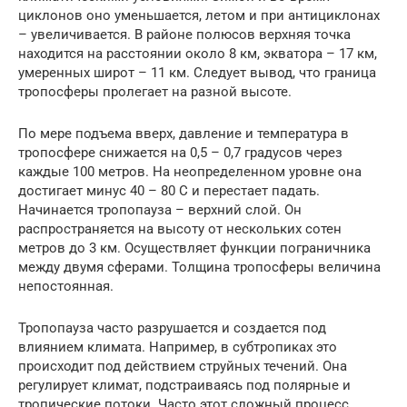
циклонов оно уменьшается, летом и при антициклонах
– увеличивается. В районе полюсов верхняя точка
находится на расстоянии около 8 км, экватора – 17 км,
умеренных широт – 11 км. Следует вывод, что граница
тропосферы пролегает на разной высоте.
По мере подъема вверх, давление и температура в
тропосфере снижается на 0,5 – 0,7 градусов через
каждые 100 метров. На неопределенном уровне она
достигает минус 40 – 80 С и перестает падать.
Начинается тропопауза – верхний слой. Он
распространяется на высоту от нескольких сотен
метров до 3 км. Осуществляет функции пограничника
между двумя сферами. Толщина тропосферы величина
непостоянная.
Тропопауза часто разрушается и создается под
влиянием климата. Например, в субтропиках это
происходит под действием струйных течений. Она
регулирует климат, подстраиваясь под полярные и
тропические потоки. Часто этот сложный процесс