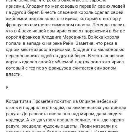
Рейн. Заметив, что река в одном месте заросла
ирисами, Хлодвиг по мелководью перевёл своих людей
на другой берег. В честь спасения король сделал своей
эмблемой цветок золотого ириса, который с тех пор у
французов считается символом власти. Легенда гласит,
что в 4 веке нашей эры ирис спас от поражения в битве
короля франков Хлодвига Меровинга. Войска короля
попали в западню на реке Рейн. Заметив, что река в
одном месте заросла ирисами, Хлодвиг по мелководью
перевёл своих людей на другой берег. В честь спасения
король сделал своей эмблемой цветок золотого ириса,
который с тех пор у французов считается символом
власти.
5
Когда титан Прометей похитил на Олимпе небесный
огонь и подарил его людям, на земле вспыхнула дивная
радуга. До рассвета сияла она над миром, даря людям
надежду. А когда утром взошло солнце, там, где горела
радуга, расцвели чудесные цветы. Люди назвали их