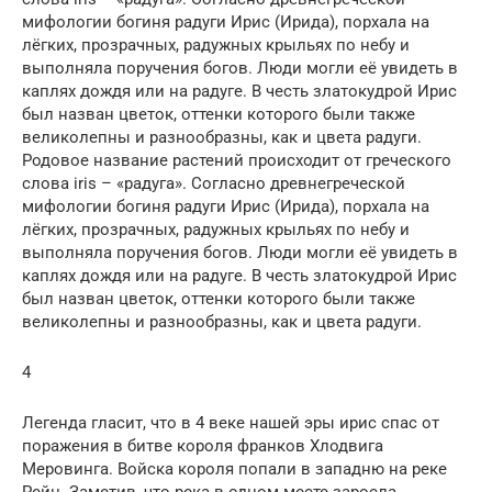
мифологии богиня радуги Ирис (Ирида), порхала на
лёгких, прозрачных, радужных крыльях по небу и
выполняла поручения богов. Люди могли её увидеть в
каплях дождя или на радуге. В честь златокудрой Ирис
был назван цветок, оттенки которого были также
великолепны и разнообразны, как и цвета радуги.
Родовое название растений происходит от греческого
слова iris – «радуга». Согласно древнегреческой
мифологии богиня радуги Ирис (Ирида), порхала на
лёгких, прозрачных, радужных крыльях по небу и
выполняла поручения богов. Люди могли её увидеть в
каплях дождя или на радуге. В честь златокудрой Ирис
был назван цветок, оттенки которого были также
великолепны и разнообразны, как и цвета радуги.
4
Легенда гласит, что в 4 веке нашей эры ирис спас от
поражения в битве короля франков Хлодвига
Меровинга. Войска короля попали в западню на реке