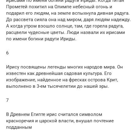
ирисами по имени богини радуги Ириды. Когда титан
Прометей похитил на Олимпе небесный огонь и
подарил его людям, на земле вспыхнула дивная радуга.
До рассвета сияла она над миром, даря людям надежду.
А когда утром взошло солнце, там, где горела радуга,
расцвели чудесные цветы. Люди назвали их ирисами
по имени богини радуги Ириды.
6
Ирису посвящены легенды многих народов мира. Он
известен как древнейшая садовая культура. Его
изображение, найденное на фресках острова Крит,
выполнено в 3-ем тысячелетии до нашей эры.
7
В Древнем Египте ирис считался символом
красноречия и царской власти, внушал почтение
подданным