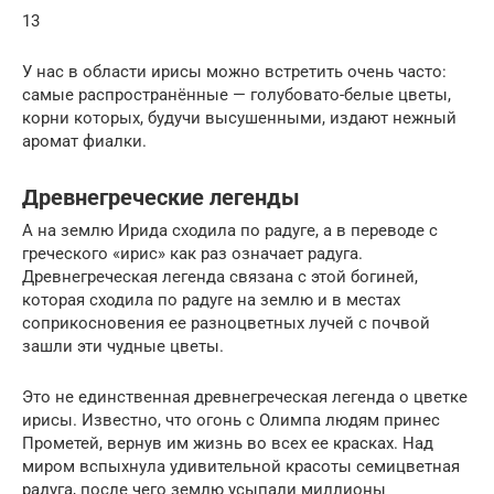
13
У нас в области ирисы можно встретить очень часто:
самые распространённые — голубовато-белые цветы,
корни которых, будучи высушенными, издают нежный
аромат фиалки.
Древнегреческие легенды
А на землю Ирида сходила по радуге, а в переводе с
греческого «ирис» как раз означает радуга.
Древнегреческая легенда связана с этой богиней,
которая сходила по радуге на землю и в местах
соприкосновения ее разноцветных лучей с почвой
зашли эти чудные цветы.
Это не единственная древнегреческая легенда о цветке
ирисы. Известно, что огонь с Олимпа людям принес
Прометей, вернув им жизнь во всех ее красках. Над
миром вспыхнула удивительной красоты семицветная
радуга, после чего землю усыпали миллионы