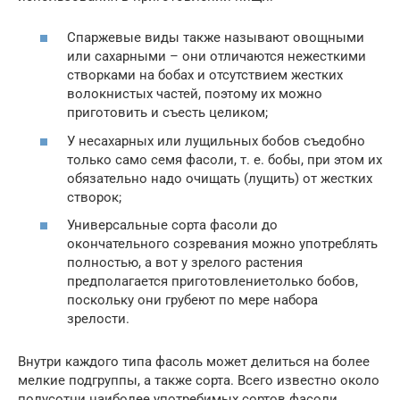
Спаржевые виды также называют овощными
или сахарными – они отличаются нежесткими
створками на бобах и отсутствием жестких
волокнистых частей, поэтому их можно
приготовить и съесть целиком;
У несахарных или лущильных бобов съедобно
только само семя фасоли, т. е. бобы, при этом их
обязательно надо очищать (лущить) от жестких
створок;
Универсальные сорта фасоли до
окончательного созревания можно употреблять
полностью, а вот у зрелого растения
предполагается приготовлениетолько бобов,
поскольку они грубеют по мере набора
зрелости.
Внутри каждого типа фасоль может делиться на более
мелкие подгруппы, а также сорта. Всего известно около
полусотни наиболее употребимых сортов фасоли.