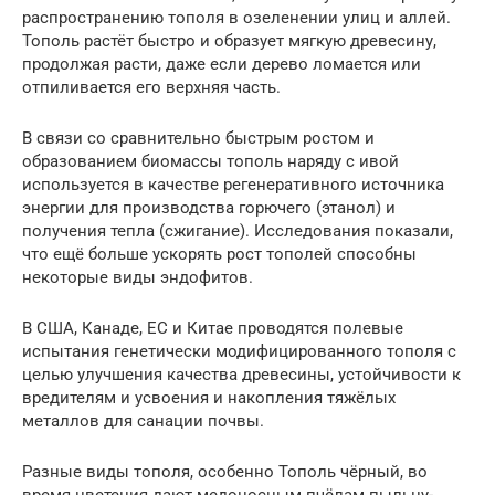
распространению тополя в озеленении улиц и аллей.
Тополь растёт быстро и образует мягкую древесину,
продолжая расти, даже если дерево ломается или
отпиливается его верхняя часть.
В связи со сравнительно быстрым ростом и
образованием биомассы тополь наряду с ивой
используется в качестве регенеративного источника
энергии для производства горючего (этанол) и
получения тепла (сжигание). Исследования показали,
что ещё больше ускорять рост тополей способны
некоторые виды эндофитов.
В США, Канаде, ЕС и Китае проводятся полевые
испытания генетически модифицированного тополя с
целью улучшения качества древесины, устойчивости к
вредителям и усвоения и накопления тяжёлых
металлов для санации почвы.
Разные виды тополя, особенно Тополь чёрный, во
время цветения дают медоносным пчёлам пыльцу-