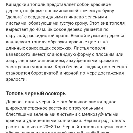
Канадский тополь представляет собой красивое
дерево, по форме напоминающей греческую букву
“дельта” с сердцевидными глянцево-зелеными
листьями, образующими густую крону. Этот вид тополя
вырастает до 40 м. Высокое дерево узнается по
округлой, раскидистой кроне. Весной мужские деревья
канадского тополя образуют красные цветы на
длинных свисающих сережках. Листья тополя
канадского имеют клиновидную форму с плоским или
закругленным основанием, зазубренными краями и
заостренным концом. Кора белая и гладкая, постепенно
становится бороздчатой ​​и черной по мере достижения
зрелости.
Тополь черный осокорь
Дерево тополь черный – это большое листопадное
широколиственное растение с треугольными
блестящими зелеными листьями с мелкозубчатыми
краями и удлиненными кончиками. Черный род тополь
растет на высоте 20–30 м. Черный тополь получил свое
общее название из-за своей темной, грубой коры.