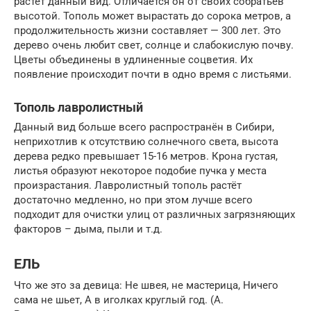
растет данный вид. Отличается он от своих собратьев
высотой. Тополь может вырастать до сорока метров, а
продолжительность жизни составляет — 300 лет. Это
дерево очень любит свет, солнце и слабокислую почву.
Цветы объединены в удлиненные соцветия. Их
появление происходит почти в одно время с листьями.
Тополь лавролистный
Данный вид больше всего распространён в Сибири,
неприхотлив к отсутствию солнечного света, высота
дерева редко превышает 15-16 метров. Крона густая,
листья образуют некоторое подобие пучка у места
произрастания. Лавролистный тополь растёт
достаточно медленно, но при этом лучше всего
подходит для очистки улиц от различных загрязняющих
факторов – дыма, пыли и т.д.
ЕЛЬ
Что же это за девица: Не швея, не мастерица, Ничего
сама не шьет, А в иголках круглый год. (А.