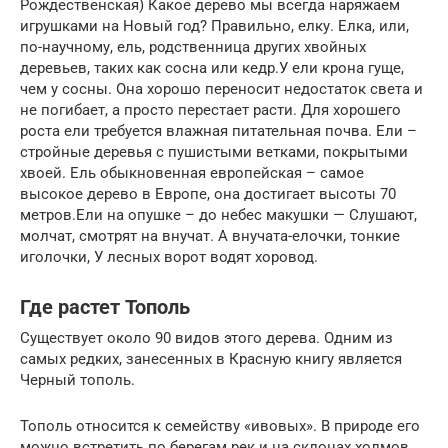
Рождественская) Какое дерево мы всегда наряжаем
игрушками на Новый год? Правильно, елку. Елка, или,
по-научному, ель, родственница других хвойных
деревьев, таких как сосна или кедр.У ели крона гуще,
чем у сосны. Она хорошо переносит недостаток света и
не погибает, а просто перестает расти. Для хорошего
роста ели требуется влажная питательная почва. Ели –
стройные деревья с пушистыми ветками, покрытыми
хвоей. Ель обыкновенная европейская – самое
высокое дерево в Европе, она достигает высоты 70
метров.Ели на опушке – до небес макушки — Слушают,
молчат, смотрят на внучат. А внучата-елочки, тонкие
иголочки, У лесных ворот водят хоровод.
Где растет Тополь
Существует около 90 видов этого дерева. Одним из
самых редких, занесенных в Красную книгу является
Черный тополь.
Тополь относится к семейству «ивовых». В природе его
можно встретить по берегам рек и на склонах холмов,