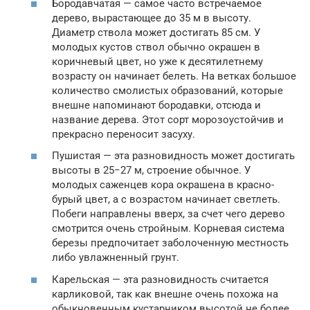
Бородавчатая — самое часто встречаемое
дерево, вырастающее до 35 м в высоту.
Диаметр ствола может достигать 85 см. У
молодых кустов ствол обычно окрашен в
коричневый цвет, но уже к десятилетнему
возрасту он начинает белеть. На ветках большое
количество смолистых образований, которые
внешне напоминают бородавки, отсюда и
название дерева. Этот сорт морозоустойчив и
прекрасно переносит засуху.
Пушистая — эта разновидность может достигать
высоты в 25−27 м, строение обычное. У
молодых саженцев кора окрашена в красно-
бурый цвет, а с возрастом начинает светлеть.
Побеги направлены вверх, за счет чего дерево
смотрится очень стройным. Корневая система
березы предпочитает заболоченную местность
либо увлажненный грунт.
Карельская — эта разновидность считается
карликовой, так как внешне очень похожа на
обыкновенным кустарником высотой не более