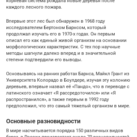
корневая система рождала новые деревья после
каждого лесного пожара.
Впервые этот лес был обнаружен в 1968 году
исследователем Бертоном Барнсом, который
продолжал изучать его в 1970-х годах. Он первым
описал его как единый живой организм на основании
морфологических характеристик. С тех пор научные
методы шагнули далеко вперед и в значительной
степени подтвердили его выводы.
Основываясь на ранних работах Барнса, Майкл Грант из
Университета Колорадо в Боулдере, изучая эту колонию
деревьев, впервые назвал её «Пандо», что в переводе с
латинского означает «Я рассредоточился» или «Я
распространился», а также первым в 1992 году
предположил, что это самый тяжелый организм в мире.
Основные разновидности
В мире насчитывается порядка 150 различных видов
берез, в России произрастает около 70 разновидностей.