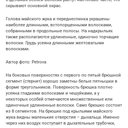
скрывают основной окрас.
Голова майского жука и переднеспинка украшены
наиболее длинными, встопорщенными волосками,
собранными в продольные полосы. На надкрыльях
также располагаются удлиненные, одиночно торчащие
волоски. Грудь усеяна длинными желтоватыми
волосками.
Автор фото: Petrova
На боковых поверхностях с первого по пятый брюшной
сегмент (стернит) хорошо заметны белые пятнышки в
форме треугольников. Поверхность брюшка плотно
усеяна гладкими волосками и чешуйками, а у
некоторых особей отмечаются множественные или
одиночные удлиненные волоски. Само брюшко состоит
из 8 сегментов. На брюшке под крыльями майского
жука видны маленькие отверстия – дыхальца. Именно
через них воздух поступает в дыхательные трубочки,