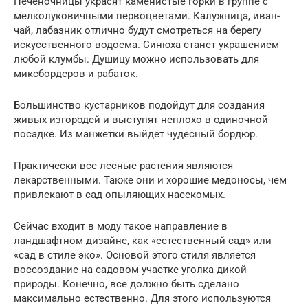
Печеночницы украсят каменистые горки в группе с
мелколуковичными первоцветами. Калужница, иван-
чай, лабазник отлично будут смотреться на берегу
искусственного водоема. Синюха станет украшением
любой клумбы. Душицу можно использовать для
миксбордеров и рабаток.
Большинство кустарников подойдут для создания
живых изгородей и выступят неплохо в одиночной
посадке. Из манжетки выйдет чудесный бордюр.
Практически все лесные растения являются
лекарственными. Также они и хорошие медоносы, чем
привлекают в сад опыляющих насекомых.
Сейчас входит в моду такое направление в
ландшафтном дизайне, как «естественный сад» или
«сад в стиле эко». Основой этого стиля является
воссоздание на садовом участке уголка дикой
природы. Конечно, все должно быть сделано
максимально естественно. Для этого используются