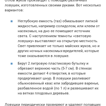
Отлов жуков производят с помощью различных
ловушек, изготовленных своими руками. Вот несколько
вариантов:
Неглубокую емкость (таз) обмазывают липкой
жидкостью, например солидолом, или клеем от
насекомых, на дно ее помещают источник
света. С наступлением темноты «световую
ловушку» выставляют на открытую местность.
Свет привлекает не только майских жуков, но и
других ночных насекомых-вредителей, которые
тоже оказываются в ловушке.
Берут 2 литровую пластиковую бутылку и
обрезают верхнюю часть (5-7 см). В стенках
емкости делают 4 отверстия, в которые
продергивают шнур. В ловушки разливают
обыкновенный квас или забродившее варенье,
разбавленное водой (по 1 л) и развешивают их
на ветках плодовых деревьев.
Ловушки периодически проверяют и удаляют попавших