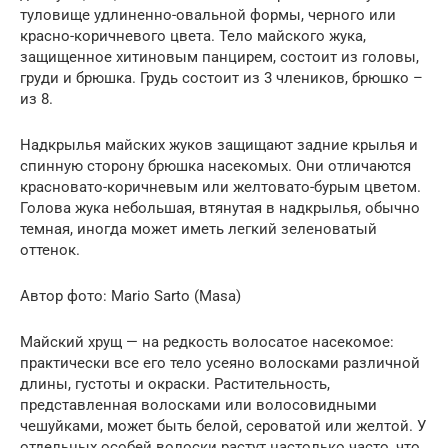
туловище удлиненно-овальной формы, черного или
красно-коричневого цвета. Тело майского жука,
защищенное хитиновым панцирем, состоит из головы,
груди и брюшка. Грудь состоит из 3 члеников, брюшко –
из 8.
Надкрылья майских жуков защищают задние крылья и
спинную сторону брюшка насекомых. Они отличаются
красновато-коричневым или желтовато-бурым цветом.
Голова жука небольшая, втянутая в надкрылья, обычно
темная, иногда может иметь легкий зеленоватый
оттенок.
Автор фото: Mario Sarto (Masa)
Майский хрущ — на редкость волосатое насекомое:
практически все его тело усеяно волосками различной
длины, густоты и окраски. Растительность,
представленная волосками или волосовидными
чешуйками, может быть белой, сероватой или желтой. У
отдельных особей волоски растут настолько часто, что