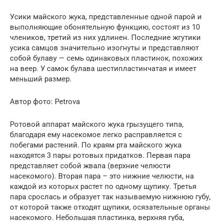
Усики майского жука, представленные одной парой и
выполняющие обонятельную функцию, состоят из 10
члеников, третий из них удлинен. Последние жгутики
усика самцов значительно изогнуты и представляют
собой булаву — семь одинаковых пластинок, похожих
на веер. У самок булава шестипластинчатая и имеет
меньший размер.
Автор фото: Petrova
Ротовой аппарат майского жука грызущего типа,
благодаря ему насекомое легко расправляется с
побегами растений. По краям рта майского жука
находятся 3 пары ротовых придатков. Первая пара
представляет собой жвала (верхние челюсти
насекомого). Вторая пара – это нижние челюсти, на
каждой из которых растет по одному щупику. Третья
пара срослась и образует так называемую нижнюю губу,
от которой также отходят щупики, осязательные органы
насекомого. Небольшая пластинка, верхняя губа,