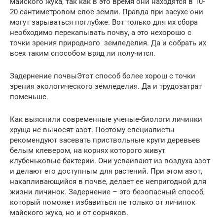
майского жука, так как в это время они находятся в 10-
20 сантиметровом слое земли. Правда при засухе они
могут зарываться поглубже. Вот только для их сбора
необходимо перекапывать почву, а это нехорошо с
точки зрения природного земледелия. Да и собрать их
всех таким способом вряд ли получится.
Задернение почвыЭтот способ более хорош с точки
зрения экологического земледелия. Да и трудозатрат
поменьше.
Как выяснили современные ученые-биологи личинки
хруща не выносят азот. Поэтому специалисты
рекомендуют засевать приствольные круги деревьев
белым клевером, на корнях которого живут
клубеньковые бактерии. Они усваивают из воздуха азот
и делают его доступным для растений. При этом азот,
накапливающийся в почве, делает ее непригодной для
жизни личинок. Задернение – это безопасный способ,
который поможет избавиться не только от личинок
майского жука, но и от сорняков.