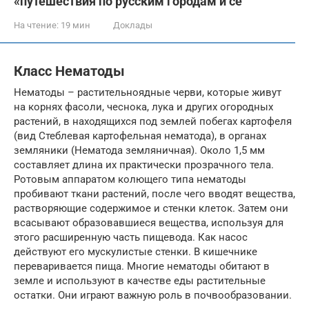
«путешествия по русским городам и сё
На чтение:
19 мин
Доклады
Класс Нематоды
Нематоды – растительноядные черви, которые живут
на корнях фасоли, чеснока, лука и других огородных
растений, в находящихся под землей побегах картофеля
(вид Стеблевая картофельная нематода), в органах
земляники (Нематода земляничная). Около 1,5 мм
составляет длина их практически прозрачного тела.
Ротовым аппаратом колющего типа нематоды
пробивают ткани растений, после чего вводят вещества,
растворяющие содержимое и стенки клеток. Затем они
всасывают образовавшиеся вещества, используя для
этого расширенную часть пищевода. Как насос
действуют его мускулистые стенки. В кишечнике
переваривается пища. Многие нематоды обитают в
земле и используют в качестве еды растительные
остатки. Они играют важную роль в почвообразовании.