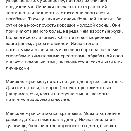
ущерб сельскому хозяйству, поэтому их считают
вредителями. Личинки съедают корни растений
частично или полностью, отчего они засыхают и
погибают. Также у личинок очень большой аппетит. За
сутки она может съесть корешки молодой сосны. Они
причиняют намного больше вреда, чем взрослые жуки.
Больше всего личинки любят питаться морковью,
картофелем, луком и свеклой. Из-за этого с
насекомыми и личинками активно борются разными
способами: химическими средствами, обработкой сада
и даже с помощью птиц, питающихся насекомыми и их
личинками.
Майские жуки могут стать пищей для других животных.
Для птиц (грачи, скворцы) и некоторых животных
(например, ежи, кроты и летучие мыши), которые
питаются личинками и жуками.
Майские жуки считаются крупными. Можно встретить
размер до 3 сантиметров в длину. Имеют овальное
туловище, большинство коричневого цвета, бывают