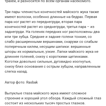
трахеи, и разносится по всем органам насекомого.
Три пары членистых конечностей майского жука также
имеют волоски, особенно длинные на бедрах. Первая
пара ног растет из переднегруди, вторая пара
конечностей растет из среднегруди, третья пара – из
заднегруди. На голенях передних ног расположены два
или три зубца. Средние и задние голени тонкие, со
слабо расширенными вершинами, снаружи со слабым
поперечным килем, несущим шипики: вершинные
шпоры их нормальные, узкие. Лапки майского жука не
длиннее голеней, снизу с короткими щетинками.
Коготки довольно сильные, дуговидно изогнутые,
снизу близ основания с острым зубцом, направленным
слегка назад.
Автор фото: Rasbak
Выпуклые глаза майского жука имеют сложное
строение и хороший угол обзора. Каждый сложный глаз
состоит из нескольких тысяч простых глазков.