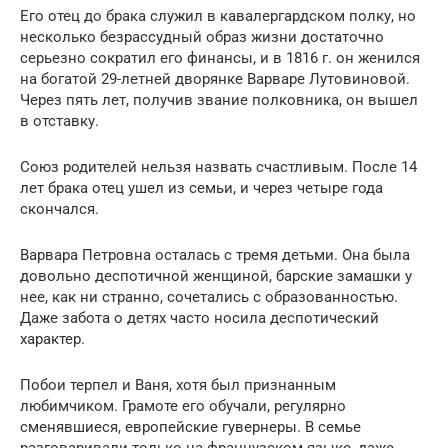
Его отец до брака служил в кавалергардском полку, но
несколько безрассудный образ жизни достаточно
серьезно сократил его финансы, и в 1816 г. он женился
на богатой 29-летней дворянке Варваре Лутовиновой.
Через пять лет, получив звание полковника, он вышел
в отставку.
Союз родителей нельзя назвать счастливым. После 14
лет брака отец ушел из семьи, и через четыре года
скончался.
Варвара Петровна осталась с тремя детьми. Она была
довольно деспотичной женщиной, барские замашки у
нее, как ни странно, сочетались с образованностью.
Даже забота о детях часто носила деспотический
характер.
Побои терпел и Ваня, хотя был признанным
любимчиком. Грамоте его обучали, регулярно
сменявшиеся, европейские гувернеры. В семье
разговаривали только на французском языке, даже