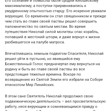
Его сознание и помыслы были сродни юношескому
максимализму, а поступки приравнивались к
умудренному опытностью старцу. Его искренне уважали
верующие. Со временем он стал священником и прежде
чем стать во главе своей паствы решил совершить
паломничество по святым местам. Во время
путешествия Николай силой молитвы спас корабль,
попавший в жестокий шторм, и даже вернул к жизни
разбившегося на палубе матроса.
Впечатлившись земным подвигом Спасителя, Николай
решил уйти в пустыню, но явившийся ему
Божественный Голос предначертал ему вернуться на
родину и быть во главе своей паствы во все
предстоящие тяжелые времена. Вскоре по
возвращению из Святой Земли его избрали на Соборе
епископом Мир Ликийских.
В этом сане Святитель Николай продолжил свою
подвижническую деятельность – вел просветительскую
работу, неся верующим и сомневающимся правду о