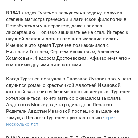
В 1840-х годах Тургенев вернулся на родину, получил
степень магистра греческой и латинской филологии в
Петербургском университете, даже написал
диссертацию — однако защищать ее не стал. Интерес к
научной деятельности вытеснило желание писать.
Именно в это время Тургенев познакомился с
Николаем Гоголем, Сергеем Аксаковым, Алексеем
Хомяковым, Федором Достоевским , Афанасием Фетом
и многими другими литераторами.
Когда Тургенев вернулся в Спасское-Лутовиново, у него
случился роман с крестьянкой Авдотьей Ивановой,
который закончился беременностью девушки. Тургенев
хотел жениться, но его мать со скандалом выслала
Авдотью в Москву, где та родила дочь Пелагею.
Родители Авдотьи Ивановой поспешно выдали ее
замуж, а Пелагею Тургенев признал только
через
несколько лет
.