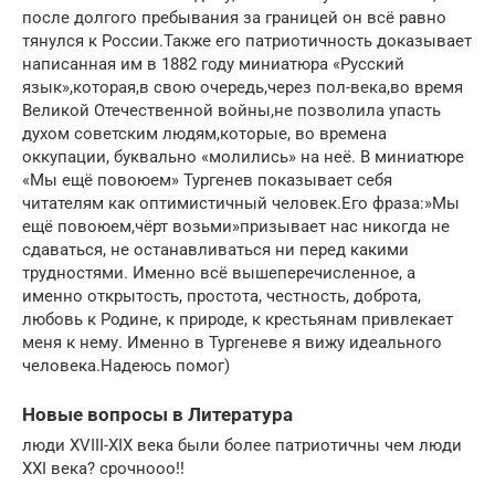
после долгого пребывания за границей он всё равно
тянулся к России.Также его патриотичность доказывает
написанная им в 1882 году миниатюра «Русский
язык»,которая,в свою очередь,через пол-века,во время
Великой Отечественной войны,не позволила упасть
духом советским людям,которые, во времена
оккупации, буквально «молились» на неё. В миниатюре
«Мы ещё повоюем» Тургенев показывает себя
читателям как оптимистичный человек.Его фраза:»Мы
ещё повоюем,чёрт возьми»призывает нас никогда не
сдаваться, не останавливаться ни перед какими
трудностями. Именно всё вышеперечисленное, а
именно открытость, простота, честность, доброта,
любовь к Родине, к природе, к крестьянам привлекает
меня к нему. Именно в Тургеневе я вижу идеального
человека.Надеюсь помог)
Новые вопросы в Литература
люди XVIII-XIX века были более патриотичны чем люди
XXI века? ​срочнооо!!