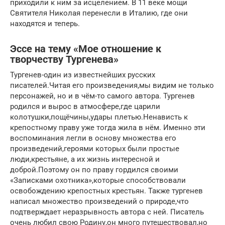
приходили к ним за исцелением. В 11 веке мощи
Святителя Николая перенесли в Италию, где они
находятся и теперь.
Эссе на тему «Мое отношение к
творчеству Тургенева»
Тургенев-один из известнейших русских
писателей.Читая его произведения,мы видим не только
персонажей, но и в чём-то самого автора. Тургенев
родился и вырос в атмосфере,где царили
колотушки,пощёчины,удары плетью.Ненависть к
крепостному праву уже тогда жила в нём. Именно эти
воспоминания легли в основу множества его
произведений,героями которых были простые
люди,крестьяне, а их жизнь интересной и
доброй.Поэтому он по праву гордился своими
«Записками охотника»,которые способствовали
освобождению крепостных крестьян. Также тургенев
написал множество произведений о природе,что
подтверждает неразрывность автора с ней. Писатель
очень любил свою Родину,он много путешествовал,но