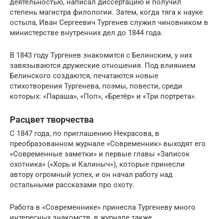
деятельностью, написал диссертацию и получил
степень магистра филологии. Затем, когда тяга к науке
остыла, Иван Сергеевич Тургенев служил чиновником в
министерстве внутренних дел до 1844 года.
В 1843 году Тургенев знакомится с Белинским, у них
завязываются дружеские отношения. Под влиянием
Белинского создаются, печатаются новые
стихотворения Тургенева, поэмы, повести, среди
которых: «Параша», «Поп», «Бретёр» и «Три портрета».
Расцвет творчества
С 1847 года, по приглашению Некрасова, в
преобразованном журнале «Современник» выходят его
«Современные заметки» и первые главы «Записок
охотника» («Хорь и Калиныч»), которые принесли
автору огромный успех, и он начал работу над
остальными рассказами про охоту.
Работа в «Современнике» принесла Тургеневу много
интересных знакомств, в журнале также