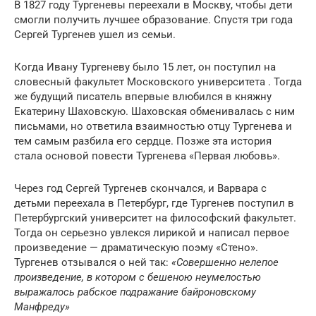
В 1827 году Тургеневы переехали в Москву, чтобы дети
смогли получить лучшее образование. Спустя три года
Сергей Тургенев ушел из семьи.
Когда Ивану Тургеневу было 15 лет, он поступил на
словесный факультет Московского университета . Тогда
же будущий писатель впервые влюбился в княжну
Екатерину Шаховскую. Шаховская обменивалась с ним
письмами, но ответила взаимностью отцу Тургенева и
тем самым разбила его сердце. Позже эта история
стала основой повести Тургенева «Первая любовь».
Через год Сергей Тургенев скончался, и Варвара с
детьми переехала в Петербург, где Тургенев поступил в
Петербургский университет на философский факультет.
Тогда он серьезно увлекся лирикой и написал первое
произведение — драматическую поэму «Стенo».
Тургенев отзывался о ней так:
«Совершенно нелепое
произведение, в котором с бешеною неумелостью
выражалось рабское подражание байроновскому
Манфреду»