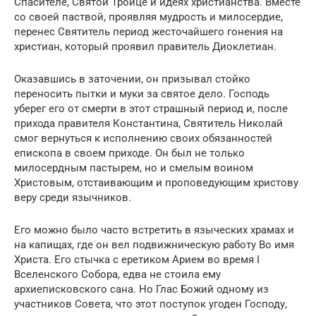
Спасителе, Святой Троице и идеях христианства. Вместе
со своей паствой, проявляя мудрость и милосердие,
перенес Святитель период жесточайшего гонения на
христиан, который проявил правитель Диоклетиан.
Оказавшись в заточении, он призывал стойко
переносить пытки и муки за святое дело. Господь
уберег его от смерти в этот страшный период и, после
прихода правителя Константина, Святитель Николай
смог вернуться к исполнению своих обязанностей
епископа в своем приходе. Он был не только
милосердным пастырем, но и смелым воином
Христовым, отстаивающим и проповедующим христову
веру среди язычников.
Его можно было часто встретить в языческих храмах и
на капищах, где он вел подвижническую работу Во имя
Христа. Его стычка с еретиком Арием во время I
Вселенского Собора, едва не стоила ему
архиеписковского сана. Но Глас Божий одному из
участников Совета, что этот поступок угоден Господу,