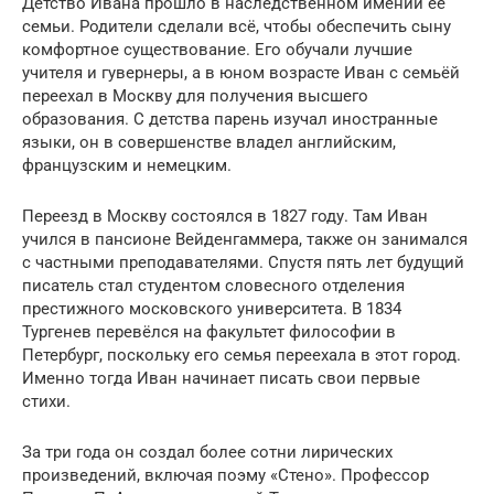
Детство Ивана прошло в наследственном имении её
семьи. Родители сделали всё, чтобы обеспечить сыну
комфортное существование. Его обучали лучшие
учителя и гувернеры, а в юном возрасте Иван с семьёй
переехал в Москву для получения высшего
образования. С детства парень изучал иностранные
языки, он в совершенстве владел английским,
французским и немецким.
Переезд в Москву состоялся в 1827 году. Там Иван
учился в пансионе Вейденгаммера, также он занимался
с частными преподавателями. Спустя пять лет будущий
писатель стал студентом словесного отделения
престижного московского университета. В 1834
Тургенев перевёлся на факультет философии в
Петербург, поскольку его семья переехала в этот город.
Именно тогда Иван начинает писать свои первые
стихи.
За три года он создал более сотни лирических
произведений, включая поэму «Стено». Профессор