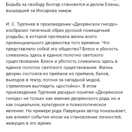
Борьба за свободу болгар становится и делом Елены,
вышедшей за Инсарова замуж.
И. С. Тургенев в произведении «Дворянское гнездо»
изобразил типичный образ русской помещичьей
усадьбы, в которой протекала жизнь всего
провинциального дворянства того времени. Что
представляло собой это общество? Блеск и убогость
сливались здесь в единое полотно светского
существования. Блеск и убогость сливались здесь в
единое полотно светского существования. Жизнь
дворян состояла из приёмов из приёмов, балов,
выездов в театр, погоня за западной модой,
стремления выглядеть «достойно». В этом
произведении Тургенев раскрыл понятие «Дворянское
гнездо» не только как имение дворянского рода, но и
как социальное, культурное и психологическое
явление. На примере рода Лаврецких автор показывает,
как влияют события эпохи на становление личностей,
живущих в это время.