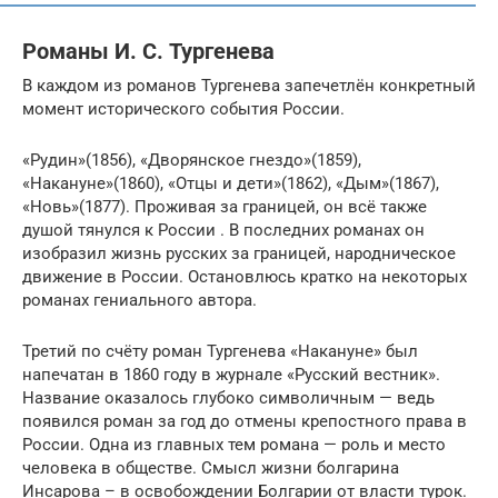
Романы И. С. Тургенева
В каждом из романов Тургенева запечетлён конкретный
момент исторического события России.
«Рудин»(1856), «Дворянское гнездо»(1859),
«Накануне»(1860), «Отцы и дети»(1862), «Дым»(1867),
«Новь»(1877). Проживая за границей, он всё также
душой тянулся к России . В последних романах он
изобразил жизнь русских за границей, народническое
движение в России. Остановлюсь кратко на некоторых
романах гениального автора.
Третий по счёту роман Тургенева «Накануне» был
напечатан в 1860 году в журнале «Русский вестник».
Название оказалось глубоко символичным — ведь
появился роман за год до отмены крепостного права в
России. Одна из главных тем романа — роль и место
человека в обществе. Смысл жизни болгарина
Инсарова – в освобождении Болгарии от власти турок.