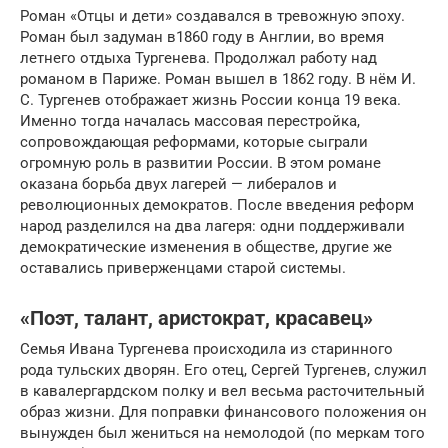
Роман «Отцы и дети» создавался в тревожную эпоху.
Роман был задуман в1860 году в Англии, во время
летнего отдыха Тургенева. Продолжал работу над
романом в Париже. Роман вышел в 1862 году. В нём И.
С. Тургенев отображает жизнь России конца 19 века.
Именно тогда началась массовая перестройка,
сопровождающая реформами, которые сыграли
огромную роль в развитии России. В этом романе
оказана борьба двух лагерей — либералов и
революционных демократов. После введения реформ
народ разделился на два лагеря: одни поддерживали
демократические изменения в обществе, другие же
оставались приверженцами старой системы.
«Поэт, талант, аристократ, красавец»
Семья Ивана Тургенева происходила из старинного
рода тульских дворян. Его отец, Сергей Тургенев, служил
в кавалергардском полку и вел весьма расточительный
образ жизни. Для поправки финансового положения он
вынужден был жениться на немолодой (по меркам того