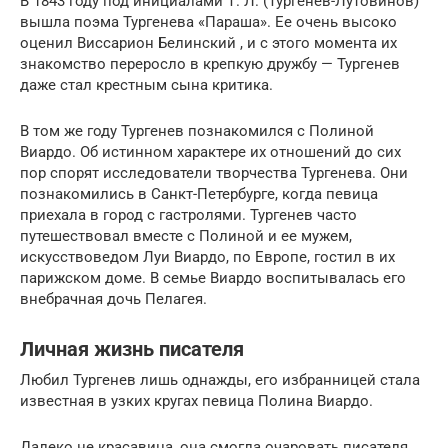
В 1843 году под инициалами Т. Л. (Тургенев-Лутовинов)
вышла поэма Тургенева «Параша». Ее очень высоко
оценил Виссарион Белинский , и с этого момента их
знакомство переросло в крепкую дружбу — Тургенев
даже стал крестным сына критика.
В том же году Тургенев познакомился с Полиной
Виардо. Об истинном характере их отношений до сих
пор спорят исследователи творчества Тургенева. Они
познакомились в Санкт-Петербурге, когда певица
приехала в город с гастролями. Тургенев часто
путешествовал вместе с Полиной и ее мужем,
искусствоведом Луи Виардо, по Европе, гостил в их
парижском доме. В семье Виардо воспитывалась его
внебрачная дочь Пелагея.
Личная жизнь писателя
Любил Тургенев лишь однажды, его избранницей стала
известная в узких кругах певица Полина Виардо.
Далеко не красавица, она смогла очаровать писателя