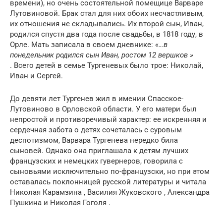
времени), но очень состоятельной помещице Варваре
Лутовиновой. Брак стал для них обоих несчастливым,
их отношения не складывались. Их второй сын, Иван,
родился спустя два года после свадьбы, в 1818 году, в
Орле. Мать записала в своем дневнике:
«…в
понедельник родился сын Иван, ростом 12 вершков »
. Всего детей в семье Тургеневых было трое: Николай,
Иван и Сергей.
До девяти лет Тургенев жил в имении Спасское-
Лутовиново в Орловской области. У его матери был
непростой и противоречивый характер: ее искренняя и
сердечная забота о детях сочеталась с суровым
деспотизмом, Варвара Тургенева нередко била
сыновей. Однако она приглашала к детям лучших
французских и немецких гувернеров, говорила с
сыновьями исключительно по-французски, но при этом
оставалась поклонницей русской литературы и читала
Николая Карамзина , Василия Жуковского , Александра
Пушкина и Николая Гоголя .