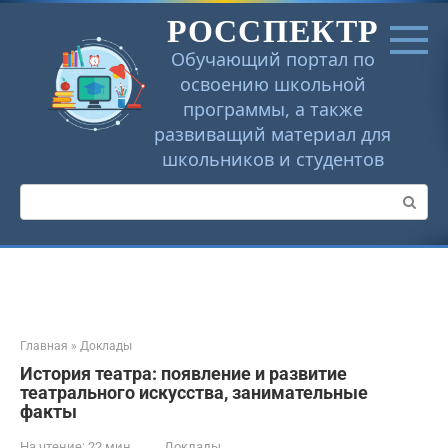
Перейти
РОССПЕКТР
к
контенту
Обучающий портал по
освоению школьной
программы, а также
развиващий материал для
школьников и студентов
Поиск:
Главная
»
Доклады
История театра: появление и развитие
театрального искусства, занимательные
факты
На чтение:
22 мин
Доклады