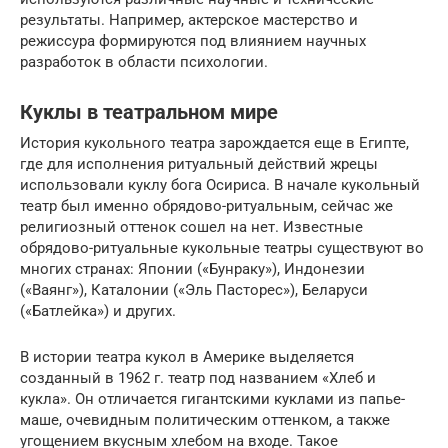
результаты. Например, актерское мастерство и
режиссура формируются под влиянием научных
разработок в области психологии.
Куклы в театральном мире
История кукольного театра зарождается еще в Египте,
где для исполнения ритуальный действий жрецы
использовали куклу бога Осириса. В начале кукольный
театр был именно обрядово-ритуальным, сейчас же
религиозный оттенок сошел на нет. Известные
обрядово-ритуальные кукольные театры существуют во
многих странах: Японии («Бунраку»), Индонезии
(«Ваянг»), Каталонии («Эль Пасторес»), Беларуси
(«Батлейка») и других.
В истории театра кукол в Америке выделяется
созданный в 1962 г. театр под названием «Хлеб и
кукла». Он отличается гигантскими куклами из папье-
маше, очевидным политическим оттенком, а также
угощением вкусным хлебом на входе. Такое