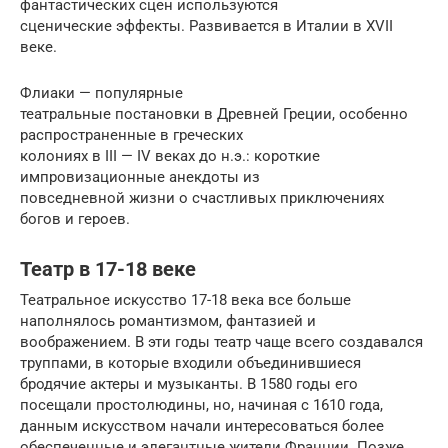
фантастических сцен используются
сценические эффекты. Развивается в Италии в XVII
веке.
Флиаки — популярные
театральные постановки в Древней Греции, особенно
распространенные в греческих
колониях в III — IV веках до н.э.: короткие
импровизационные анекдоты из
повседневной жизни о счастливых приключениях
богов и героев.
Театр в 17-18 веке
Театральное искусство 17-18 века все больше
наполнялось романтизмом, фантазией и
воображением. В эти годы театр чаще всего создавался
труппами, в которые входили объединившиеся
бродячие актеры и музыканты. В 1580 годы его
посещали простолюдины, но, начиная с 1610 года,
данным искусством начали интересоваться более
обеспеченные и элегантные жители Франции. Позже