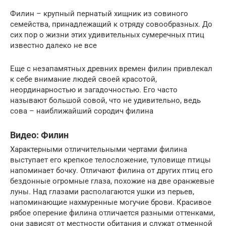
Филин – крупный пернатый хищник из совиного
семейства, принадлежащий к отряду совообразных. До
сих пор о жизни этих удивительных сумеречных птиц
известно далеко не все
Еще с незапамятных древних времен филин привлекал
к себе внимание людей своей красотой,
неординарностью и загадочностью. Его часто
называют большой совой, что не удивительно, ведь
сова – наиближайший сородич филина
Видео: Филин
Характерными отличительными чертами филина
выступает его крепкое телосложение, туловище птицы
напоминает бочку. Отличают филина от других птиц его
бездонные огромные глаза, похожие на две оранжевые
луны. Над глазами располагаются ушки из перьев,
напоминающие нахмуренные могучие брови. Красивое
рябое оперение филина отличается разными оттенками,
они зависят от местности обитания и служат отменной