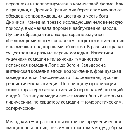
персонажи интерпретируются в комической форме. Как
и трагедия, в Древней Греции она берет свое начало от
обрядов, сопровождавших шествия в честь бога
Диониса. Комедия, трезво исследующая человеческую
природу, высмеивала пороки и заблуждения народа.
Лучшие образцы этого жанра характеризуются
«бескомпромиссным» анализом, остротой и смелостью
в насмешках над пороками общества. В разных странах
существовали разные версии комедии. Известная
«научная» комедия итальянских гуманистов и
испанская комедия Лопе де Вега и Кальдерона,
английская комедия эпохи Возрождения, французская
комедия эпохи Классического Просвещения, русская
реалистическая комедия. По принципу организации
сюжет характеризуется комедией персонажей, позиций
и идей. По типу комедии сюжет может быть бытовым и
лирическим, по характеру комедии — юмористическим,
сатирическим.
Мелодрама — игра с острой интригой, преувеличенной
эмоциональностью, резким контрастом между добром