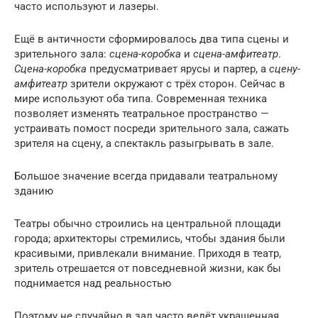
часто используют и лазеры.
Ещё в античности сформировалось два типа сцены и
зрительного зала:
сцена-коробка
и
сцена-амфитеатр
.
Сцена-коробка
предусматривает ярусы и партер, а
сцену-
амфитеатр
зрители окружают с трёх сторон. Сейчас в
мире используют оба типа. Современная техника
позволяет изменять театральное пространство —
устраивать помост посреди зрительного зала, сажать
зрителя на сцену, а спектакль разыгрывать в зале.
Большое значение всегда придавали театральному
зданию
Театры обычно строились на центральной площади
города; архитекторы стремились, чтобы здания были
красивыми, привлекали внимание. Приходя в театр,
зритель отрешается от повседневной жизни, как бы
поднимается над реальностью
Поэтому не случайно в зал часто ведёт украшенная