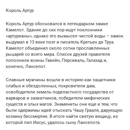
Король Артур
Король Артур обосновался в легендарном замке
Камелот. Здание до сих пор ищут поклонники
«артурианы», однако это вымысел чистой воды – замок
выдумал в 13 веке поэт и писатель Кретьен де Труа.
Камелот объединил около сотни прославленных
рыцарей со всего мира. Список друзей правителя
пополнили воины Гавейн, Персиваль, Галахад и,
конечно, Ланселот.
Славные мужчины вошли в историю как защитники
слабых и обездоленных, покровители дам,
освободители земель подвластного государства от
варваров и захватчиков, победители мифических
существ и злых магов. Знамениты они еще и тем, что
были одержимы идей отыскать Чашу Грааля, дарующую
хозяину бессмертие. В итоге найти святую вещицу, из
которой пил Иисус, удалось сыну Ланселота.