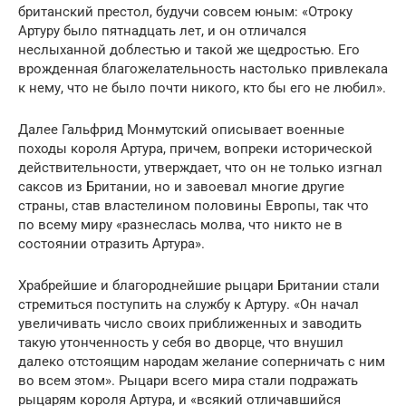
британский престол, будучи совсем юным: «Отроку
Артуру было пятнадцать лет, и он отличался
неслыханной доблестью и такой же щедростью. Его
врожденная благожелательность настолько привлекала
к нему, что не было почти никого, кто бы его не любил».
Далее Гальфрид Монмутский описывает военные
походы короля Артура, причем, вопреки исторической
действительности, утверждает, что он не только изгнал
саксов из Британии, но и завоевал многие другие
страны, став властелином половины Европы, так что
по всему миру «разнеслась молва, что никто не в
состоянии отразить Артура».
Храбрейшие и благороднейшие рыцари Британии стали
стремиться поступить на службу к Артуру. «Он начал
увеличивать число своих приближенных и заводить
такую утонченность у себя во дворце, что внушил
далеко отстоящим народам желание соперничать с ним
во всем этом». Рыцари всего мира стали подражать
рыцарям короля Артура, и «всякий отличавшийся