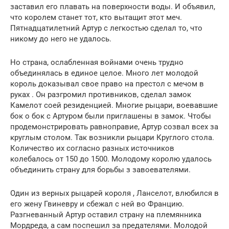
заставил его плавать на поверхности воды. И объявил,
что королем станет тот, кто вытащит этот меч.
Пятнадцатилетний Артур с легкостью сделал то, что
никому до него не удалось.
Но страна, ослабленная войнами очень трудно
объединялась в единое целое. Много лет молодой
король доказывал свое право на престол с мечом в
руках . Он разгромил противников, сделал замок
Камелот соей резиденцией. Многие рыцари, воевавшие
бок о бок с Артуром были приглашены в замок. Чтобы
продемонстрировать равноправие, Артур созвал всех за
круглым столом. Так возникли рыцари Круглого стола.
Количество их согласно разных источников
колебалось от 150 до 1500. Молодому королю удалось
объединить страну для борьбы з завоевателями.
Один из верных рыцарей короля , Ланселот, влюбился в
его жену Гвиневру и сбежал с ней во Францию.
Разгневанный Артур оставил страну на племянника
Мордреда, а сам поспешил за предателями. Молодой