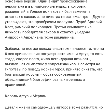
основные версии. Одни видят происхождение
персонажа в валлийских легендах, в которых
рожденный в Уэльсе воин хоть и был замечен в
схватках с саксами, но никогда не занимал трон. Другие
утверждают, что прообразом послужил Луций Арторий
Каст, римский полководец. Третьи ссылаются на
личность победителя саксов в схватке у Бадона
Амвросия Аврелиана, тоже римлянина.
Зыбким, но все же доказательством является то, что на
6 век пришелся пик популярности имени Артур, то есть
тогда, скорее всего, жила легендарная личность,
вызвавшая симпатию у современников. Несмотря на
гипотезы по поводу корней героя, принято считать, что
британский король – образ собирательный,
объединивший биографии разных военных и
правителей.
Король Артур и Мерлин
Детали жизни самодержца у авторов тоже разнятся, но