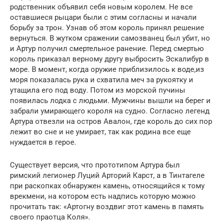
родственник объявил себя новым королем. Не все
оставшиеся рыцари были с этим согласны и начали
борьбу за трон. Узнав об этом король принял решение
вернуться. В жутком сражении самозванец был убит, но
и Артур получил смертельное ранение. Перед смертью
король приказал верному другу выбросить Эскалибур в
море. В момент, когда оружие приблизилось к воде,из
моря показалась рука и схватила меч за рукоятку и
утащила его под воду. Потом из морской пучины
появилась лодка с людьми. Мужчины вышли на берег и
забрали умирающего короля на судно. Согласно легенд
Артура отвезли на остров Авалон, где король до сих пор
лежит во сне и не умирает, так как родина все еще
нуждается в герое.
Существует версия, что прототипом Артура был
римский легионер Луций Арторий Карст, а в Тинтагеле
при раскопках обнаружен камень, относящийся к тому
врекмени, на котором есть надпись которую можно
прочитать так: «Артогну воздвиг этот камень в память
своего праотца Коля».