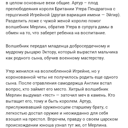
в целом основные вехи общие. Артур – плод
прелюбодеяния короля Британии Утера Пендрагона с
герцогиней Игрейной (другая вариация имени — Эйгир).
Разделить ложе с чужой женой королю помог
волшебник Мерлин, обратив Утера в супруга дамы в
обмен на то, что заберет ребенка на воспитание.
Волшебник передал младенца добросердечному и
мудрому рыцарю Эктору, который вырастил мальчика
как родного сына, обучив военному мастерству.
Утер женился на возлюбленной Игрейне, но у
коронованной четы не получилось родить еще одного
сына. После отравления самодержца Англии встал
вопрос, кто займет его место. Хитрый волшебник
Мерлин выдумал «тест» — заточил меч в камень. Кто
вытащит его, тому и быть королем. Артур,
прислуживавший оруженосцем старшему брату, с
легкостью достал оружие и неожиданно для себя
взошел на престол. Впрочем, правду о своем царском
происхождении юноша узнал тут же, от Мерлина.