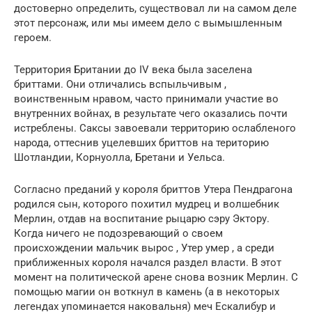
достоверно определить, существовал ли на самом деле
этот персонаж, или мы имеем дело с вымышленным
героем.
Территория Британии до IV века была заселена
бриттами. Они отличались вспыльчивым ,
воинственным нравом, часто принимали участие во
внутренних войнах, в результате чего оказались почти
истреблены. Саксы завоевали территорию ослабленого
народа, оттеснив уцелевших бриттов на територию
Шотландии, Корнуолла, Бретани и Уельса.
Согласно преданий у короля бриттов Утера Пендрагона
родился сын, которого похитил мудрец и волшебник
Мерлин, отдав на воспитание рыцарю сэру Эктору.
Когда ничего не подозревающий о своем
происхождении мальчик вырос , Утер умер , а среди
приближенных короля начался раздел власти. В этот
момент на политической арене снова возник Мерлин. С
помощью магии он воткнул в камень (а в некоторых
легендах упоминается наковальня) меч Ескалибур и