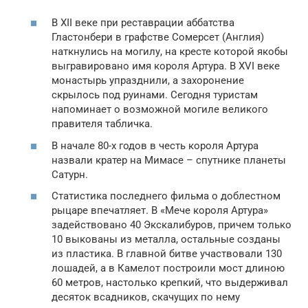
В XII веке при реставрации аббатства
Гластонбери в графстве Сомерсет (Англия)
наткнулись на могилу, на кресте которой якобы
выгравировано имя короля Артура. В XVI веке
монастырь упразднили, а захоронение
скрылось под руинами. Сегодня туристам
напоминает о возможной могиле великого
правителя табличка.
В начале 80-х годов в честь короля Артура
назвали кратер на Мимасе – спутнике планеты
Сатурн.
Статистика последнего фильма о доблестном
рыцаре впечатляет. В «Мече короля Артура»
задействовано 40 Экскалибуров, причем только
10 выкованы из металла, остальные созданы
из пластика. В главной битве участвовали 130
лошадей, а в Камелот построили мост длиною
60 метров, настолько крепкий, что выдерживал
десяток всадников, скачущих по нему