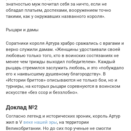
знатностью муж почитал себя за ничто, если не
обладал платьем, доспехами, вооружением точно
такими, как у окружавших названного короля».
Рыцари и дамы
Соратники короля Артура храбро сражались с врагами и
верно служили дамам. «Женщины удостаивали своей
любовью только того, кто в воинских состязаниях не
менее чем трижды выходил победителем». Каждый
рыцарь стремился заслужить любовь, и это «побуждало
его к наивысшему душевному благородству». В
«Истории бриттов» описываются не только бои, но и
турниры, на которых рыцари соревнуются в воинском
искусстве «без ссор и беззлобно».
Доклад №2
Согласно легенд и исторических хроник, король Артур
жил в V
веке нашей эры
, на территории
Великобритании. Но до сих пор ученые не смогли