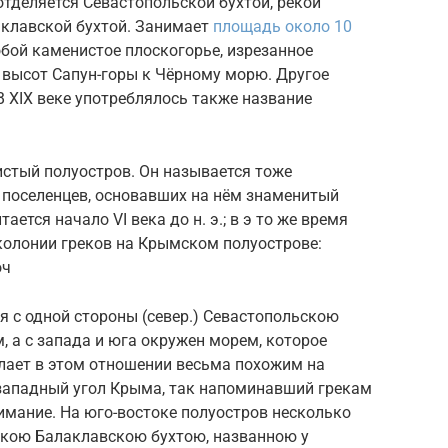
отделяется Севастопольской бухтой, рекой
аклавской бухтой. Занимает
площадь около 10
обой каменистое плоскогорье, изрезанное
с высот Сапун-горы к Чёрному морю. Другое
В XIX веке употреблялось также название
истый полуостров. Он называется тоже
 поселенцев, основавших на нём знаменитый
ается начало VI века до н. э.; в э то же время
колонии греков на Крымском полуострове:
оч
я с одной стороны (север.) Севастопольскою
, а с запада и юга окружен морем, которое
елает в этом отношении весьма похожим на
-западный угол Крыма, так напоминавший грекам
нимание. На юго-востоке полуостров несколько
зкою Балаклавскою бухтою, названною у