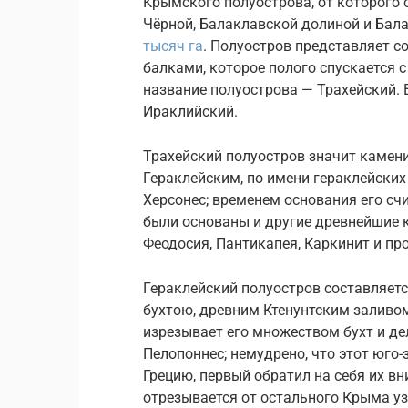
Крымского полуострова, от которого 
Чёрной, Балаклавской долиной и Бал
тысяч га
. Полуостров представляет с
балками, которое полого спускается 
название полуострова — Трахейский. 
Ираклийский.
Трахейский полуостров значит камен
Гераклейским, по имени гераклейских
Херсонес; временем основания его счит
были основаны и другие древнейшие 
Феодосия, Пантикапея, Каркинит и пр
Гераклейский полуостров составляетс
бухтою, древним Ктенунтским заливом
изрезывает его множеством бухт и д
Пелопоннес; немудрено, что этот юго
Грецию, первый обратил на себя их в
отрезывается от остального Крыма у