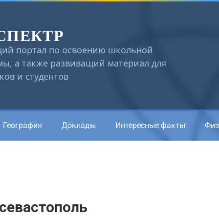
СПЕКТР
ий портал по освоению школьной
ы, а также развиващий материал для
ов и студентов
География
Доклады
Интересные факты
Физ
 севастополь