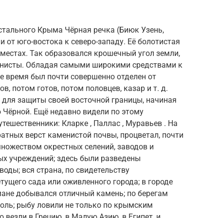
остального Крыма Чёрная речка (Биюк Узень,
ии от юго-востока к северо-западу. Её болотистая
местах. Так образовался крошечный угол земли,
онисты. Обладая самыми широкими средствами к
же время был почти совершенно отделен от
, потом готов, потом половцев, казар и т. д.
у для защиты своей восточной границы, начиная
 Чёрной. Ещё недавно видели по этому
тешественники: Кларке , Паллас , Муравьев . На
ратных верст каменистой почвы, процветал, почти
 множеством окрестных селений, заводов и
ых учреждений; здесь были разведены
оды; вся страна, по свидетельству
тущего сада или оживленного города; в городе
мане добывался отличный камень; по берегам
оль; рыбу ловили не только по крымским
то везли в Грецию, в Малую Азию, в Египет, и