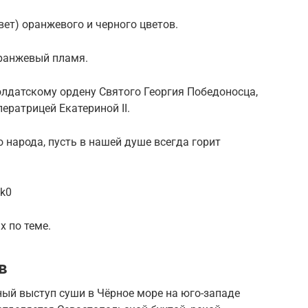
вет) оранжевого и черного цветов.
оранжевый пламя.
олдатскому ордену Святого Георгия Победоносца,
ератрицей Екатериной II.
 народа, пусть в нашей душе всегда горит
ak0
х по теме.
в
ый выступ суши в Чёрное море на юго-западе