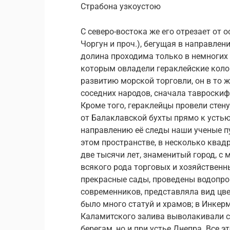
Страбона узкоустою
С северо-востока же его отрезает от 
Чоргун и проч.), бегущая в направлен
долина проходима только в немногих 
которым овладели гераклейские кол
развитию морской торговли, он в то 
соседних народов, сначала тавроскифов
Кроме того, гераклейцы провели стен
от Балаклавской бухты прямо к устью
направлению её следы наши ученые пу
этом пространстве, в несколько квад
две тысячи лет, знаменитый город, с
всякого рода торговых и хозяйственн
прекрасные сады, проведены водопров
современников, представляла вид цве
было много статуй и храмов; в Инкер
Каламитского залива выволакивали с
берегам, но и при устье Днепра. Все э