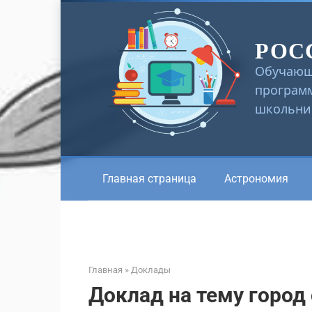
Перейти
к
РОС
контенту
Обучающ
программ
школьник
Главная страница
Астрономия
Главная
»
Доклады
Доклад на тему город