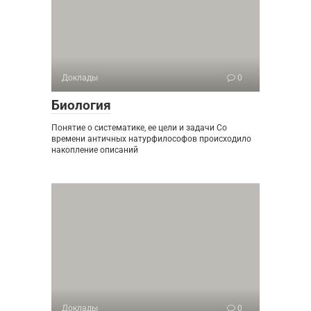
Доклады
0
Биология
Понятие о систематике, ее цели и задачи Со
времени античных натурфилософов происходило
накопление описаний
Доклады
0