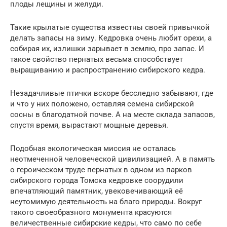
плоды лещины и желуди.
Такие крылатые существа известны своей привычкой
делать запасы на зиму. Кедровка очень любит орехи, а
собирая их, излишки зарывает в землю, про запас. И
такое свойство пернатых весьма способствует
выращиванию и распространению сибирского кедра.
Незадачливые птички вскоре бесследно забывают, где
и что у них положено, оставляя семена сибирской
сосны в благодатной почве. А на месте склада запасов,
спустя время, вырастают мощные деревья.
Подобная экологическая миссия не осталась
неотмеченной человеческой цивилизацией. А в память
о героическом труде пернатых в одном из парков
сибирского города Томска кедровке соорудили
впечатляющий памятник, увековечивающий её
неутомимую деятельность на благо природы. Вокруг
такого своеобразного монумента красуются
величественные сибирские кедры, что само по себе