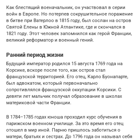
Как блестящий военачальник, он участвовал в серии
войн в Европе. Но потерпев сокрушительное поражение
в битве при Ватерлоо в 1815 году, был сослан на остров
Святой Елены в Южной Атлантике, где и скончался в
1821 году. Этот человек запомнился как герой Франции,
великий реформатор и военный гений.
Ранний период жизни
Будущий император родился 15 августа 1769 года на
Корсике, вскоре после того, как остров стал
французской территорией. Его отец, Карло Буонапарте,
был адвокатом, который первоначально
сопротивлялся французской оккупации Корсики. С
девяти лет мальчик получал образование в школах
материковой части Франции.
В 1784–1785 годах юноша проходил курс обучения в
парижском военном училище. За это время его отец
отошел в мир иной. Парню пришлось заботиться о
матери, братьях и сестрах. До 1796 года он называл себя