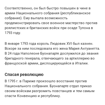
Соответственно, он был быстро повышен в чине в
армии Национального собрания (республиканское
собрание). Ему выпала возможность
продемонстрировать свое военное мастерство против
роялистских и британских войск при осаде Тулона в
1793 году.
В январе 1793 года король Людовик XVI был казнен.
Вскоре за ним последовала его жена Мария Антуанетта.
В 24 года Наполеоне Буонапарте дослужился до звания
бригадного генерала, отвечающего за артиллерию во
французской армии, дислоцирующейся в Италии.
Спасая революцию
В 1795 г. в Париже произошло восстание против
Национального собрания. Буонапарте отдал приказ
своим войскам разгромить повстанцев и тем самым
спасти Конвенцию и республику.