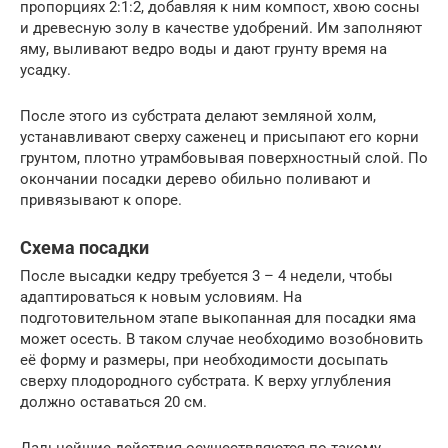
пропорциях 2:1:2, добавляя к ним компост, хвою сосны
и древесную золу в качестве удобрений. Им заполняют
яму, выливают ведро воды и дают грунту время на
усадку.
После этого из субстрата делают земляной холм,
устанавливают сверху саженец и присыпают его корни
грунтом, плотно утрамбовывая поверхностный слой. По
окончании посадки дерево обильно поливают и
привязывают к опоре.
Схема посадки
После высадки кедру требуется 3 – 4 недели, чтобы
адаптироваться к новым условиям. На
подготовительном этапе выкопанная для посадки яма
может осесть. В таком случае необходимо возобновить
её форму и размеры, при необходимости досыпать
сверху плодородного субстрата. К верху углубления
должно оставаться 20 см.
Дальнейшие действия осуществляются по такому