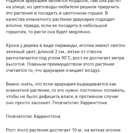
Родиной араукарии является Норфолк, там она растет
на улице, но цветоводы-любители решили приручить
это растение и посадить в цветочном горшке. В
качестве комнатного растения араукария подходит
вполне, правда, если ее посадить в небольшой
горшочек, то расти она будет медленно.
Крона у дерева в виде пирамиды, иголки имеют светло-
зеленый цвет, длиной 2 см., ветки от ствола
располагаются под углом 90˚С, рост ее достигает метра
высотой. Главным преимуществом этого растения
считается то, что араукария очищает воздух.
Важно знать, что если араукария выращивается как
комнатное растение, то его нужно постоянно поливать,
чтобы не было дефицита влаги, в противном случае
оно просто засохнет. Гловчатотис Харрингтона
Гловчатотис Харрингтона
Рост этого растения достигает 10 м., на ветках иголки