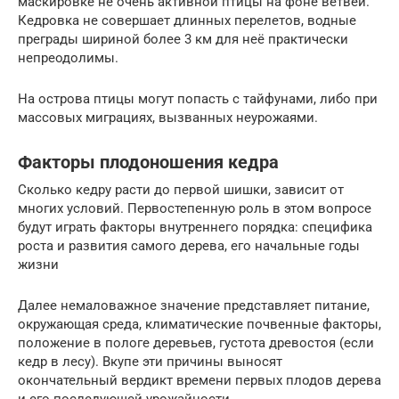
маскировке не очень активной птицы на фоне ветвей.
Кедровка не совершает длинных перелетов, водные
преграды шириной более 3 км для неё практически
непреодолимы.
На острова птицы могут попасть с тайфунами, либо при
массовых миграциях, вызванных неурожаями.
Факторы плодоношения кедра
Сколько кедру расти до первой шишки, зависит от
многих условий. Первостепенную роль в этом вопросе
будут играть факторы внутреннего порядка: специфика
роста и развития самого дерева, его начальные годы
жизни
Далее немаловажное значение представляет питание,
окружающая среда, климатические почвенные факторы,
положение в пологе деревьев, густота древостоя (если
кедр в лесу). Вкупе эти причины выносят
окончательный вердикт времени первых плодов дерева
и его последующей урожайности